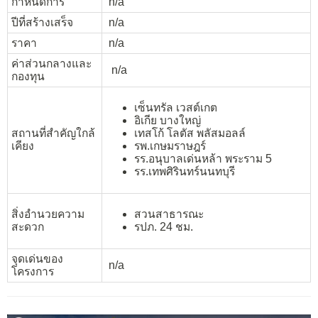
กำหนดการ
n/a
ปีที่สร้างเสร็จ
n/a
ราคา
n/a
ค่าส่วนกลางและ
n/a
กองทุน
เซ็นทรัล เวสต์เกต
อิเกีย บางใหญ่
สถานที่สำคัญใกล้
เทสโก้ โลตัส พลัสมอลล์
เคียง
รพ.เกษมราษฎร์
รร.อนุบาลเด่นหล้า พระราม 5
รร.เทพศิรินทร์นนทบุรี
สิ่งอำนวยความ
สวนสาธารณะ
สะดวก
รปภ. 24 ชม.
จุดเด่นของ
n/a
โครงการ