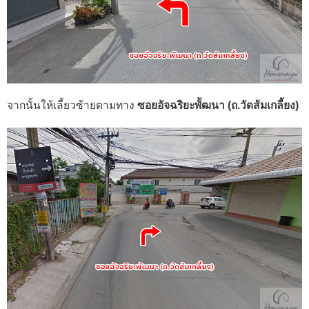
จากนั้นให้เลี้ยวซ้ายตามทาง
ซอยอัจฉริยะพััฒนา (ถ.วัดส้มเกลี้ยง)