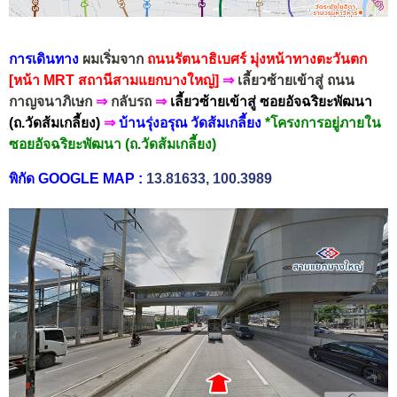
การเดินทาง
ผมเริ่มจาก
ถนนรัตนาธิเบศร์ มุ่งหน้าทางตะวันตก
[หน้า MRT สถานีสามแยกบางใหญ่]
⇒
เลี้ยวซ้ายเข้าสู่ ถนน
กาญจนาภิเษก
⇒
กลับรถ
⇒
เลี้ยวซ้ายเข้าสู่ ซอยอัจฉริยะพัฒนา
(ถ.วัดส้มเกลี้ยง)
⇒
บ้านรุ่งอรุณ วัดส้มเกลี้ยง
*โครงการอยู่ภายใน
ซอยอัจฉริยะพัฒนา (ถ.วัดส้มเกลี้ยง)
พิกัด GOOGLE MAP
:
13.81633, 100.3989