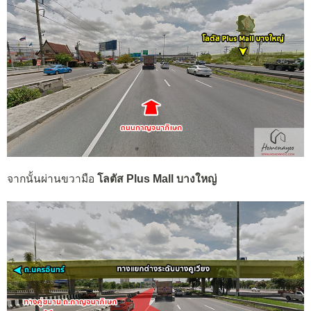
จากนั้นผ่านขวามือ
โลตัส Plus Mall บางใหญ่