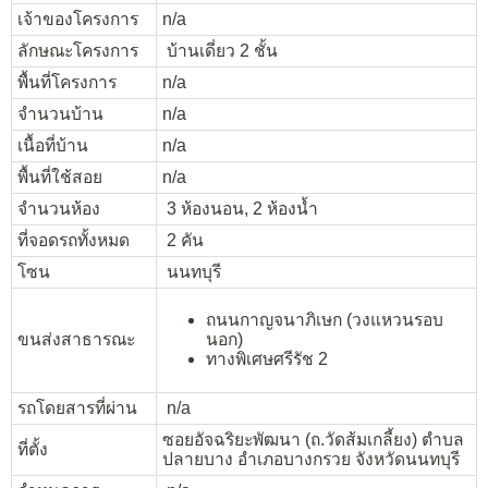
เจ้าของโครงการ
n/a
ลักษณะโครงการ
บ้านเดี่ยว 2 ชั้น
พื้นที่โครงการ
n/a
จำนวนบ้าน
n/a
เนื้อที่บ้าน
n/a
พื้นที่ใช้สอย
n/a
จำนวนห้อง
3 ห้องนอน, 2 ห้องน้ำ
ที่จอดรถทั้งหมด
2 คัน
โซน
นนทบุรี
ถนนกาญจนาภิเษก (วงแหวนรอบ
ขนส่งสาธารณะ
นอก)
ทางพิเศษศรีรัช 2
รถโดยสารที่ผ่าน
n/a
ซอยอัจฉริยะพัฒนา (ถ.วัดส้มเกลี้ยง) ตำบล
ที่ตั้ง
ปลายบาง อำเภอบางกรวย จังหวัดนนทบุรี