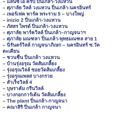
–
แลนซีโอ คริป ปิ่นเกล้า-วงแหวน
–
ศุภาลัย วิลล์ วงแหวน ปิ่นเกล้า-นครอินทร์
–
เพอร์เฟค พาร์ค พระราม 5 – บางใหญ่
–
inizio 2 ปิ่นเกล้า-วงแหวน
–
ภัสสร ไพรด์ ปิ่นเกล้า-วงแหวน
–
ศุภาลัย พาร์ควิลล์ ปิ่นเกล้า–กาญจนาฯ
–
ศุภาลัย มณฑลา ปิ่นเกล้า-พุทธมณฑล สาย 1
–
นิรันดร์วิลล์ กาญจนาภิเษก – นครอินทร์ ซ.วัด
ตะเคียน
–
ชวนชื่น ปิ่นเกล้า วงแหวน
–
บ้านรุ่งอรุณ วัดส้มเกลี้ยง
–
รุ่งอรุณวิลล์ ซอยวัดส้มเกลี้ยง
–
รุ่งอรุณเพลส บางกรวย
–
สำเร็จวิลล์ 4
–
บุษราคัม กรีนวิลล์
–
บางกอกการ์เด้น วัดส้มเกลี้ยง
–
The plant ปิ่นเกล้า-กาญจนา
–
คณาสิริ ปิ่นเกล้า กาญจนา