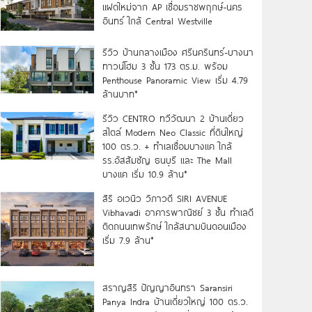
แฝดใหม่จาก AP เชื่อมราชพฤกษ์-นคร
อินทร์ ใกล้ Central Westville
รีวิว บ้านกลางเมือง ศรีนครินทร์-บางนา
ทาวน์โฮม 3 ชั้น 173 ตร.ม. พร้อม
Penthouse Panoramic View เริ่ม 4.79
ล้านบาท*
รีวิว CENTRO ทวีวัฒนา 2 บ้านเดี่ยว
สไตล์ Modern Neo Classic ที่ดินใหญ่
100 ตร.ว. + ทำเลเชื่อมบางแค ใกล้
รร.อัสสัมชัญ ธนบุรี และ The Mall
บางแค เริ่ม 10.9 ล้าน*
สิริ อเวนิว วิภาวดี SIRI AVENUE
Vibhavadi อาคารพาณิชย์ 3 ชั้น ทำเลดี
ติดถนนเทพรักษ์ ใกล้สนามบินดอนเมือง
เริ่ม 7.9 ล้าน*
สราญสิริ ปัญญาอินทรา Saransiri
Panya Indra บ้านเดี่ยวใหญ่ 100 ตร.ว.