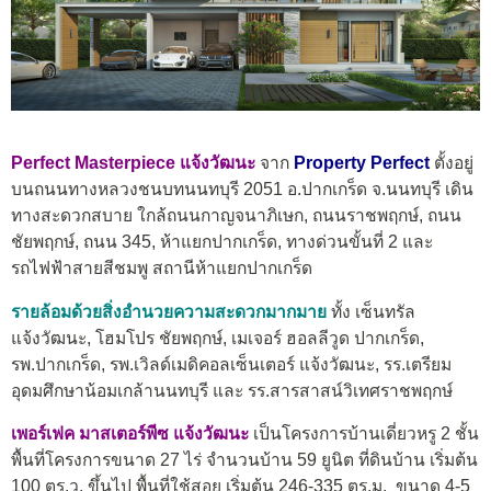
Perfect Masterpiece แจ้งวัฒนะ
จาก
Property Perfect
ตั้งอยู่
บนถนนทางหลวงชนบทนนทบุรี 2051 อ.ปากเกร็ด จ.นนทบุรี เดิน
ทางสะดวกสบาย ใกล้ถนนกาญจนาภิเษก, ถนนราชพฤกษ์, ถนน
ชัยพฤกษ์, ถนน 345, ห้าแยกปากเกร็ด, ทางด่วนขั้นที่ 2 และ
รถไฟฟ้าสายสีชมพู สถานีห้าแยกปากเกร็ด
รายล้อมด้วยสิ่งอำนวยความสะดวกมากมาย
ทั้ง เซ็นทรัล
แจ้งวัฒนะ, โฮมโปร ชัยพฤกษ์, เมเจอร์ ฮอลลีวูด ปากเกร็ด,
รพ.ปากเกร็ด, รพ.เวิลด์เมดิคอลเซ็นเตอร์ แจ้งวัฒนะ, รร.เตรียม
อุดมศึกษาน้อมเกล้านนทบุรี และ รร.สารสาสน์วิเทศราชพฤกษ์
เพอร์เฟค มาสเตอร์พีซ แจ้งวัฒนะ
เป็นโครงการบ้านเดี่ยวหรู 2 ชั้น
พื้นที่โครงการขนาด 27 ไร่ จำนวนบ้าน 59 ยูนิต ที่ดินบ้าน เริ่มต้น
100 ตร.ว. ขึ้นไป พื้นที่ใช้สอย เริ่มต้น 246-335 ตร.ม. ขนาด 4-5