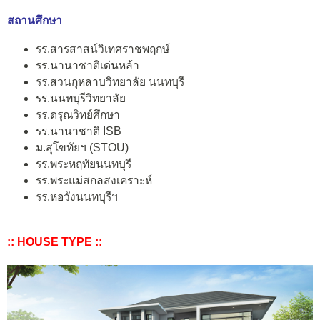
สถานศึกษา
รร.สารสาสน์วิเทศราชพฤกษ์
รร.นานาชาติเด่นหล้า
รร.สวนกุหลาบวิทยาลัย นนทบุรี
รร.นนทบุรีวิทยาลัย
รร.ดรุณวิทย์ศึกษา
รร.นานาชาติ ISB
ม.สุโขทัยฯ (STOU)
รร.พระหฤทัยนนทบุรี
รร.พระแม่สกลสงเคราะห์
รร.หอวังนนทบุรีฯ
:: HOUSE TYPE ::