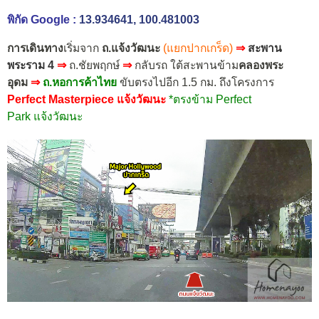
พิกัด Google :
13.934641, 100.481003
การเดินทาง
เริ่มจาก
ถ.แจ้งวัฒนะ
(แยกปากเกร็ด)
⇒
สะพาน
พระราม 4
⇒
ถ.ชัยพฤกษ์
⇒
กลับรถ ใต้สะพานข้าม
คลองพระ
อุดม
⇒
ถ.หอการค้าไทย
ขับตรงไปอีก 1.5 กม. ถึงโครงการ
Perfect Masterpiece แจ้งวัฒนะ
*ตรงข้าม Perfect
Park แจ้งวัฒนะ