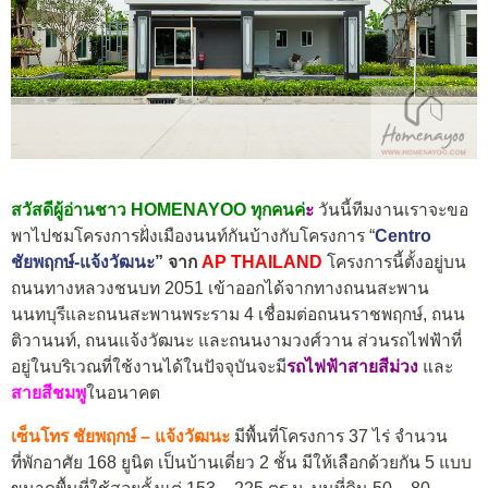
สวัสดีผู้อ่านชาว HOMENAYOO ทุกคนค่
ะ
วันนี้ทีมงานเราจะขอ
พาไปชมโครงการฝั่งเมืองนนท์กันบ้างกับโครงการ “
Centro
ชัยพฤกษ์-แจ้งวัฒนะ
” จาก
AP THAILAND
โครงการนี้ตั้งอยู่บน
ถนนทางหลวงชนบท 2051 เข้าออกได้จากทางถนนสะพาน
นนทบุรีและถนนสะพานพระราม 4 เชื่อมต่อถนนราชพฤกษ์, ถนน
ติวานนท์, ถนนแจ้งวัฒนะ และถนนงามวงศ์วาน ส่วนรถไฟฟ้าที่
อยู่ในบริเวณที่ใช้งานได้ในปัจจุบันจะมี
รถไฟฟ้าสายสีม่วง
และ
สายสีชมพู
ในอนาคต
เซ็นโทร ชัยพฤกษ์ – แจ้งวัฒนะ
มีพื้นที่โครงการ 37 ไร่ จำนวน
ที่พักอาศัย 168 ยูนิต เป็นบ้านเดี่ยว 2 ชั้น มีให้เลือกด้วยกัน 5 แบบ