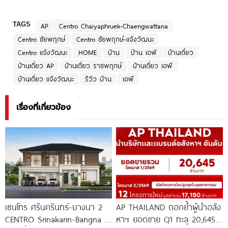
TAGS
AP
Centro Chaiyaphruek-Chaengwattana
Centro ชัยพฤกษ์
Centro ชัยพฤกษ์-แจ้งวัฒนะ
Centro แจ้งวัฒนะ
HOME
บ้าน
บ้าน เอพี
บ้านเดี่ยว
บ้านเดี่ยว AP
บ้านเดี่ยว ราชพฤกษ์
บ้านเดี่ยว เอพี
บ้านเดี่ยว แจ้งวัฒนะ
รีวิว บ้าน
เอพี
เรื่องที่เกี่ยวข้อง
เซนโทร ศรีนครินทร์-บางนา 2
AP THAILAND ตอกย้ำผู้นำอสัง
CENTRO Srinakarin-Bangna 2
หาฯ ยอดขาย Q1 ทะลุ 20,645