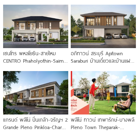
บ้านเดี่ยวดีไซน์ใหม่ ใกล้ MEGA
ล้านบาท พร้อมลุยเปิด 12
บางนา
เซนโทร พหลโยธิน-สายไหม
อภิทาวน์ สระบุรี Apitown
CENTRO Phaholyothin-Saimai
Saraburi บ้านเดี่ยวและบ้านแฝด
บ้าน NEW DESIGN ติดถนน
ฟังก์ชันใหญ่ ทำเลติดถนน
สายไหม ใกล้ทางด่วน 3
พหลโยธิน ใกล้ Big C
แกรนด์ พลีโน่ ปิ่นเกล้า-จรัญฯ 2
พลีโน่ ทาวน์ เทพารักษ์-บางพลี
Grande Pleno Pinkloa-Charan
Pleno Town Theparak-
2 บ้านแฝดใหม่จาก AP
Bangphli ทาวน์โฮมและบ้านแฝด