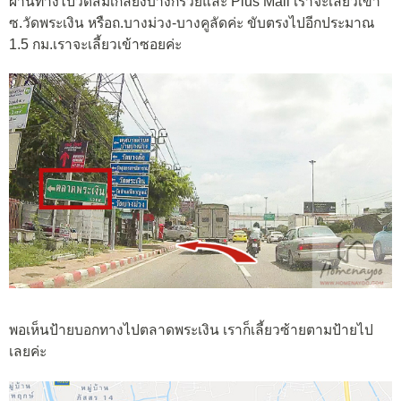
ผ่านทางไปวัดส้มเกลี้ยงบางกรวยและ Plus Mall เราจะเลี้ยวเข้า
ซ.วัดพระเงิน หรือถ.บางม่วง-บางคูลัดค่ะ ขับตรงไปอีกประมาณ
1.5 กม.เราจะเลี้ยวเข้าซอยค่ะ
พอเห็นป้ายบอกทางไปตลาดพระเงิน เราก็เลี้ยวซ้ายตามป้ายไป
เลยค่ะ