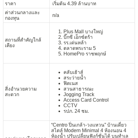
ราคา
เริ่มต้น 4.39 ล้านบาท
ค่าส่วนกลางและ
n/a
กองทุน
Plus Mall บางใหญ่
บิ๊กซี เอ็กซ์ตร้า
สถานที่สำคัญใกล้
รร.เด่นหล้า
เคียง
ตลาดพระราม 5
HomePro ราชพฤกษ์
คลับเฮ้าส์
สระว่ายน้ำ
ฟิตเนส
สิ่งอำนวยความ
สวนสาธารณะ
สะดวก
Jogging Track
Access Card Control
CCTV
รปภ. 24 ชม.
“Centro ปิ่นเกล้า-วงแหวน” บ้านเดี่ยว
สไตล์ Modern Minimal 4 ห้องนอน 4
ห้องน้ำ ปรับเปลี่ยนฟังก์ชั่นได้ บนทำเล