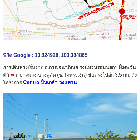
พิกัด Google :
13.824929, 100.384865
การเดินทาง
เริ่มจาก
ถ.กาญจนาภิเษก วงแหวนรอบนอกฯ ฝั่งตะวัน
ตก
⇒
ถ.บางม่วง-บางคูลัด (ซ.วัดพระเงิน)
ขับตรงไปอีก 3.5 กม. ถึง
โครงการ
Centro ปิ่นเกล้า-วงแหวน