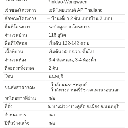
Pinklao-Wongwaen
เจ้าของโครงการ
เอพี ไทยแลนด์ AP Thailand
ลักษณะโครงการ
– บ้านเดี่ยว 2 ชั้น แบบบ้าน 2 แบบ
พื้นที่โครงการ
รอข้อมูลจากโครงการ
จำนวนบ้าน
116 ยูนิต
พื้นที่ใช้สอย
เริ่มต้น 132-142 ตร.ม.
เนื้อที่บ้าน
เริ่มต้น 50 ตร.วา. ขึ้นไป
จำนวนห้อง
3-4 ห้องนอน, 3-4 ห้องน้ำ
ที่จอดรถทั้งหมด
2 คัน
โซน
นนทบุรี
– ใกล้ถนนราชพฤกษ์
ขนส่งสาธารณะ
– ใกล้ทางด่วนศรีรัช-วงแหวนรอบนอก
รถโดยสารที่ผ่าน
n/a
ที่ตั้ง
ถ. บางม่วง-บางคูลัด อ.เมือง จ.นนทบุรี
กำหนดการ
n/a
ปีที่สร้างเสร็จ
n/a