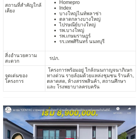
Homepro
สถานที่สำคัญใกล้
Index
เคียง
บางใหญ่ไนท์พลาซ่า
ตลาดกลางบางใหญ่
ไปรษณีย์บางใหญ่
รพ.บางใหญ่
รพ.เกษมราษฎร์
รร.เทพศิรินทร์ นนทบุรี
สิ่งอำนวยความ
รปภ.
สะดวก
โครงการพร้อมอยู่ ใกล้ถนนกาญจนาภิเษก
จุดเด่นของ
ทางด่วน รายล้อมด้วยแหล่งชุมชน ร้านค้า,
โครงการ
ตลาดสด, ห้างสรรพสินค้า, สถานศึกษา
และ โรงพยาบาลครบครัน