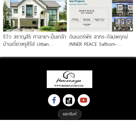
รีวิว สราญสิริ ศาลายา-ปิ่นเกล้า
อินเนอร์พีซ สาทร-กัลปพฤกษ์
บ้านเดี่ยวหรูซีรีส์ Urban
INNER PEACE Sathorn-
Farmhouse พร้อมเพดาน
Kallapaphruek ทาวน์โฮม และ
Double Volume ทำเลติดถนน
บ้านแฝด 3 ชั้น ใหม่
ใหญ่
แลกลิงค์