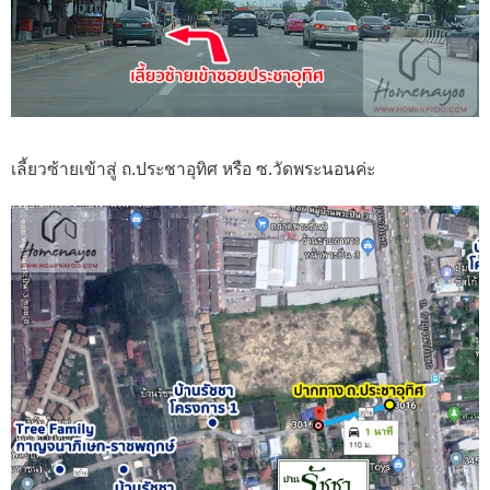
เลี้ยวซ้ายเข้าสู่ ถ.ประชาอุทิศ หรือ ซ.วัดพระนอนค่ะ