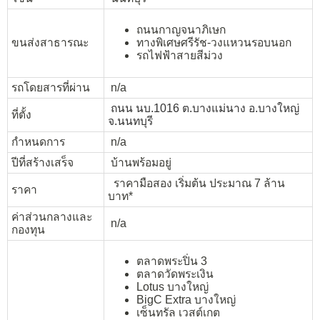
ถนนกาญจนาภิเษก
ขนส่งสาธารณะ
ทางพิเศษศรีรัช-วงแหวนรอบนอก
รถไฟฟ้าสายสีม่วง
รถโดยสารที่ผ่าน
n/a
ถนน นบ.1016 ต.บางแม่นาง อ.บางใหญ่
ที่ตั้ง
จ.นนทบุรี
กำหนดการ
n/a
ปีที่สร้างเสร็จ
บ้านพร้อมอยู่
ราคามือสอง เริ่มต้น ประมาณ 7 ล้าน
ราคา
บาท*
ค่าส่วนกลางและ
n/a
กองทุน
ตลาดพระปิ่น 3
ตลาดวัดพระเงิน
Lotus บางใหญ่
BigC Extra บางใหญ่
เซ็นทรัล เวสต์เกต