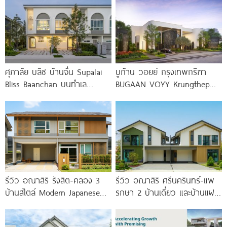
ศุภาลัย บลิซ บ้านจั่น Supalai
บูก้าน วอยย์ กรุงเทพกรีฑา
Bliss Baanchan บนทำเล
BUGAAN VOYY Krungthep
ศักยภาพ ห่างถนนมิตรภาพ
Kreetha บ้านโครงการใหม่ 5
เพียง 200
นาที*
รีวิว อณาสิริ รังสิต-คลอง 3
รีวิว อณาสิริ ศรีนครินทร์-แพ
บ้านสไตล์ Modern Japanese
รกษา 2 บ้านเดี่ยว และบ้านแฝด
ใกล้ Future Park
ดีไซน์ LAGOM ใกล้ BTS