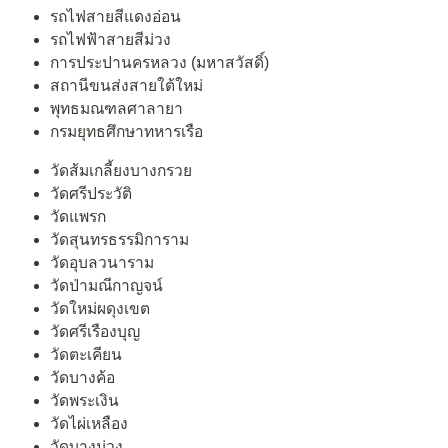
รถไฟสายสีแดงอ่อน
รถไฟฟ้าสายสีม่วง
การประปานครหลวง (มหาสวัสดิ์)
สถานีขนส่งสายใต้ใหม่
พุทธมณฑลศาลายา
กรมยุทธศึกษาทหารเรือ
วัดส้มเกลี้ยงบางกรวย
วัดศรีประวัติ
วัดแพรก
วัดสุนทรธรรมิการาม
วัดอุบลวนาราม
วัดป่ามณีกาญจน์
วัดใหม่ผดุงเขต
วัดศรีเรืองบุญ
วัดตะเคียน
วัดบางค้อ
วัดพระเงิน
วัดไผ่เหลือง
วัดบางม่วง