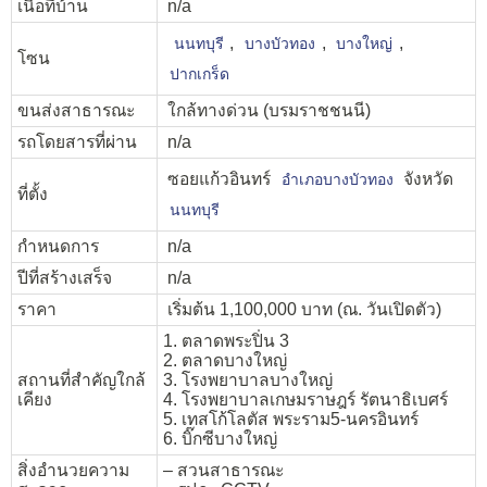
เนื้อที่บ้าน
n/a
,
,
,
นนทบุรี
บางบัวทอง
บางใหญ่
โซน
ปากเกร็ด
ขนส่งสาธารณะ
ใกล้ทางด่วน (บรมราชชนนี)
รถโดยสารที่ผ่าน
n/a
ซอยแก้วอินทร์
จังหวัด
อำเภอบางบัวทอง
ที่ตั้ง
นนทบุรี
กำหนดการ
n/a
ปีที่สร้างเสร็จ
n/a
ราคา
เริ่มต้น 1,100,000 บาท (ณ. วันเปิดตัว)
1. ตลาดพระปิ่น 3
2. ตลาดบางใหญ่
สถานที่สำคัญใกล้
3. โรงพยาบาลบางใหญ่
เคียง
4. โรงพยาบาลเกษมราษฎร์ รัตนาธิเบศร์
5. เทสโก้โลตัส พระราม5-นครอินทร์
6. บิ๊กซีบางใหญ่
สิ่งอำนวยความ
– สวนสาธารณะ