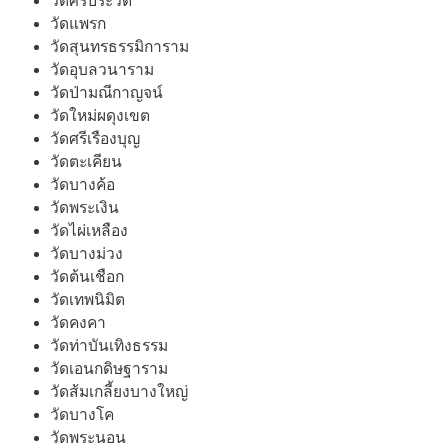
วัดศรีประวัติ
วัดแพรก
วัดสุนทรธรรมิการาม
วัดอุบลวนาราม
วัดป่ามณีกาญจน์
วัดใหม่ผดุงเขต
วัดศรีเรืองบุญ
วัดตะเคียน
วัดบางค้อ
วัดพระเงิน
วัดไผ่เหลือง
วัดบางม่วง
วัดต้นเชือก
วัดเทพนิมิต
วัดคงคา
วัดท่าบันเทิงธรรม
วัดเอนกดิษฐาราม
วัดส้มเกลี้ยงบางใหญ่
วัดบางโค
วัดพระนอน