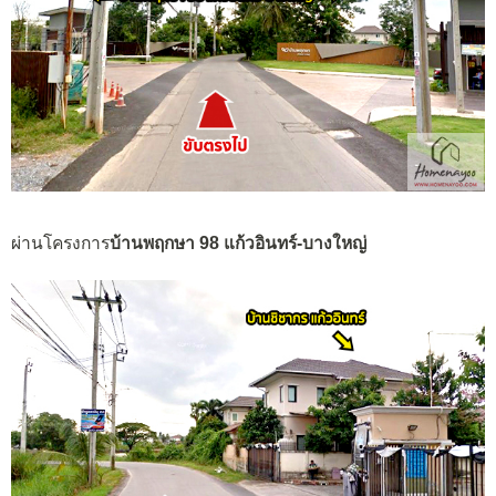
ผ่านโครงการ
บ้านพฤกษา 98 แก้วอินทร์-บางใหญ่