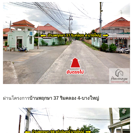
ผ่านโครงการ
บ้านพฤกษา 37 ริมคลอง 4-บางใหญ่