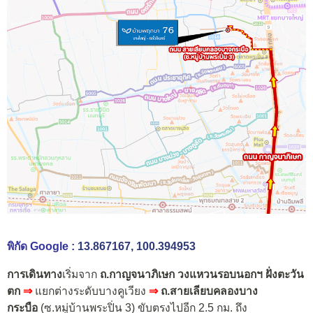
พิกัด Google :
13.867167, 100.394953
การเดินทาง
เริ่มจาก
ถ.กาญจนาภิเษก วงแหวนรอบนอกฯ ฝั่งตะวัน
ตก
⇒
แยกต่างระดับบางคูเวียง
⇒
ถ.สายเลียบคลองบาง
กระบือ
(ซ.หมู่บ้านพระปิ่น 3) ขับตรงไปอีก 2.5 กม. ถึง