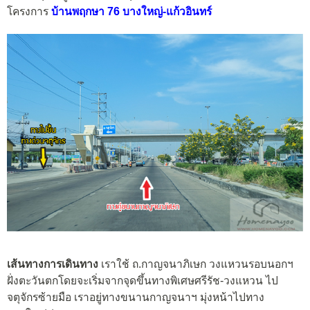
โครงการ
บ้านพฤกษา 76 บางใหญ่-แก้วอินทร์
เส้นทางการเดินทาง
เราใช้ ถ.กาญจนาภิเษก วงแหวนรอบนอกฯ
ฝั่งตะวันตกโดยจะเริ่มจากจุดขึ้นทางพิเศษศรีรัช-วงแหวน ไป
จตุจักรซ้ายมือ เราอยู่ทางขนานกาญจนาฯ มุ่งหน้าไปทาง