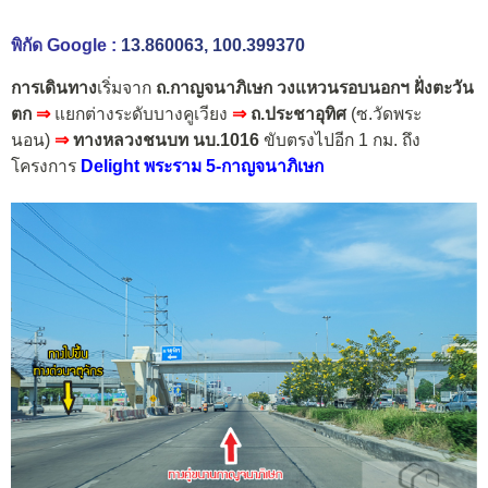
พิกัด Google :
13.860063, 100.399370
การเดินทาง
เริ่มจาก
ถ.กาญจนาภิเษก วงแหวนรอบนอกฯ ฝั่งตะวัน
ตก
⇒
แยกต่างระดับบางคูเวียง
⇒
ถ.ประชาอุทิศ
(ซ.วัดพระ
นอน)
⇒
ทางหลวงชนบท นบ.1016
ขับตรงไปอีก 1 กม. ถึง
โครงการ
Delight พระราม 5-กาญจนาภิเษก