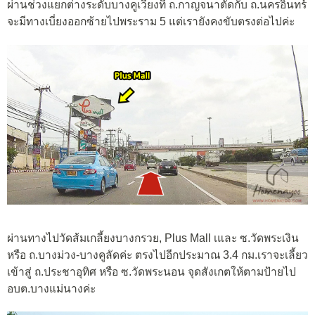
ผ่านช่วงแยกต่างระดับบางคูเวียงที่ ถ.กาญจนาตัดกับ ถ.นครอินทร์
จะมีทางเบี่ยงออกซ้ายไปพระราม 5 แต่เรายังคงขับตรงต่อไปค่ะ
ผ่านทางไปวัดส้มเกลี้ยงบางกรวย, Plus Mall เและ ซ.วัดพระเงิน
หรือ ถ.บางม่วง-บางคูลัดค่ะ ตรงไปอีกประมาณ 3.4 กม.เราจะเลี้ยว
เข้าสู่ ถ.ประชาอุทิศ หรือ ซ.วัดพระนอน จุดสังเกตให้ตามป้ายไป
อบต.บางแม่นางค่ะ