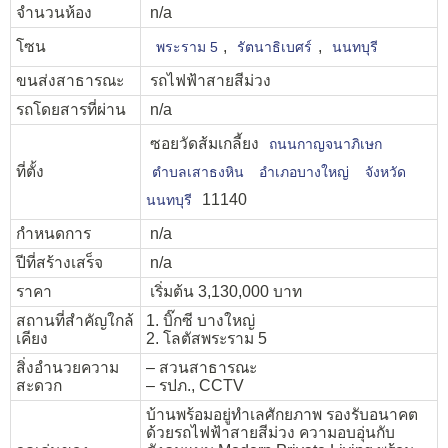
จำนวนห้อง
n/a
โซน
,
,
พระราม 5
รัตนาธิเบศร์
นนทบุรี
ขนส่งสาธารณะ
รถไฟฟ้าสายสีม่วง
รถโดยสารที่ผ่าน
n/a
ซอยวัดส้มเกลี้ยง
ถนนกาญจนาภิเษก
ที่ตั้ง
ตำบลเสาธงหิน
อำเภอบางใหญ่
จังหวัด
11140
นนทบุรี
กำหนดการ
n/a
ปีที่สร้างเสร็จ
n/a
ราคา
เริ่มต้น 3,130,000 บาท
สถานที่สำคัญใกล้
1. บิ๊กซี บางใหญ่
เคียง
2. โลตัสพระราม 5
สิ่งอำนวยความ
– สวนสาธารณะ
สะดวก
– รปภ., CCTV
บ้านพร้อมอยู่ทำเลศักยภาพ รองรับอนาคต
ด้วยรถไฟฟ้าสายสีม่วง ความอบอุ่นกับ