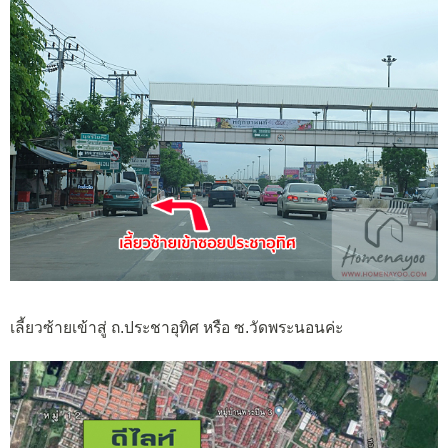
เลี้ยวซ้ายเข้าสู่ ถ.ประชาอุทิศ หรือ ซ.วัดพระนอนค่ะ