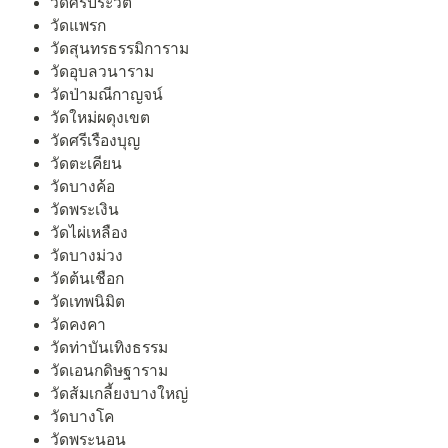
วัดศรีประวัติ
วัดแพรก
วัดสุนทรธรรมิการาม
วัดอุบลวนาราม
วัดป่ามณีกาญจน์
วัดใหม่ผดุงเขต
วัดศรีเรืองบุญ
วัดตะเคียน
วัดบางค้อ
วัดพระเงิน
วัดไผ่เหลือง
วัดบางม่วง
วัดต้นเชือก
วัดเทพนิมิต
วัดคงคา
วัดท่าบันเทิงธรรม
วัดเอนกดิษฐาราม
วัดส้มเกลี้ยงบางใหญ่
วัดบางโค
วัดพระนอน