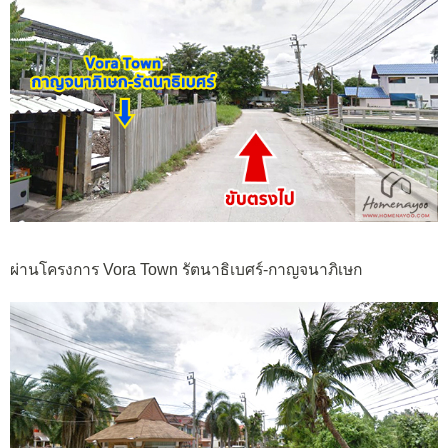
ผ่านโครงการ Vora Town รัตนาธิเบศร์-กาญจนาภิเษก