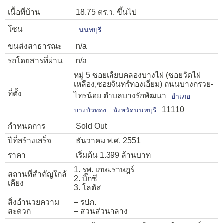
เนื้อที่บ้าน
18.75 ตร.ว. ขึ้นไป
โซน
นนทบุรี
ขนส่งสาธารณะ
n/a
รถโดยสารที่ผ่าน
n/a
หมู่ 5 ซอยเลียบคลองบางไผ่ (ซอยวัดไผ่
เหลือง,ซอยจันทร์ทองเอี่ยม) ถนนบางกรวย-
ที่ตั้ง
ไทรน้อย ตำบลบางรักพัฒนา
อำเภอ
11110
บางบัวทอง
จังหวัดนนทบุรี
กำหนดการ
Sold Out
ปีที่สร้างเสร็จ
ธันวาคม พ.ศ. 2551
ราคา
เริ่มต้น 1.399 ล้านบาท
1. รพ. เกษมราษฎร์
สถานที่สำคัญใกล้
2. บิ๊กซี
เคียง
3. โลตัส
สิ่งอำนวยความ
– รปภ.
สะดวก
– สวนส่วนกลาง