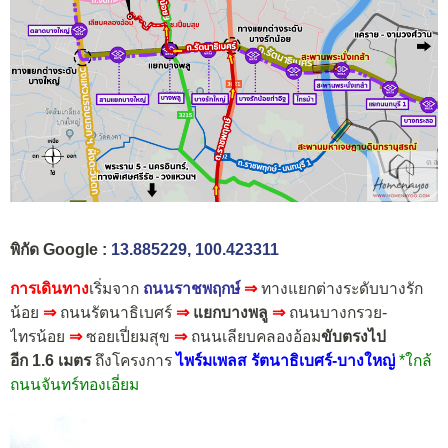
พิกัด Google :
13.885229, 100.423311
การเดินทาง
เริ่มจาก
ถนนราชพฤกษ์
⇒
ทางแยกต่างระดับบางรัก
น้อย
⇒
ถนนรัตนาธิเบศร์
⇒
แยกบางพลู
⇒
ถนนบางกรวย-
ไทรน้อย
⇒
ซอยเปี่ยมสุข
⇒
ถนนเลียบคลองอ้อม
ขับตรงไป
อีก 1.6 เมตร
ถึงโครงการ
ไพร์มเพลส รัตนาธิเบศร์-บางใหญ่
*ใกล้
ถนนจันทร์ทองเอี่ยม