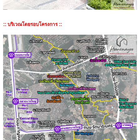
:: บริเวณโดยรอบโครงการ ::