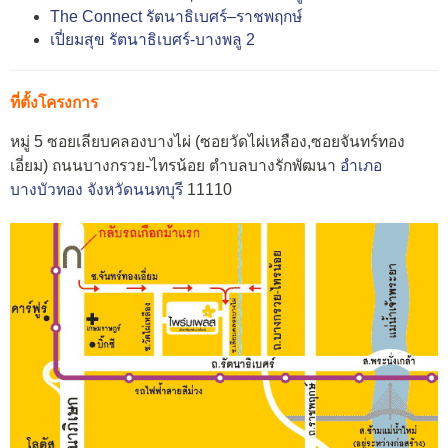
The Connect รัตนาธิเบศร์–ราชพฤกษ์
เปี่ยมสุข รัตนาธิเบศร์-บางพลู 2
ที่ตั้งโครงการ
หมู่ 5 ซอยเลียบคลองบางไผ่ (ซอยวัดไผ่เหลือง,ซอยจันทร์ทอง
เอี่ยม) ถนนบางกรวย-ไทรน้อย ตำบลบางรักพัฒนา
อำเภอ
บางบัวทอง
จังหวัดนนทบุรี
11110