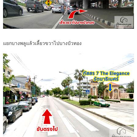
แยกบางพลูแล้วเลี้ยวขวาไปบางบัวทอง