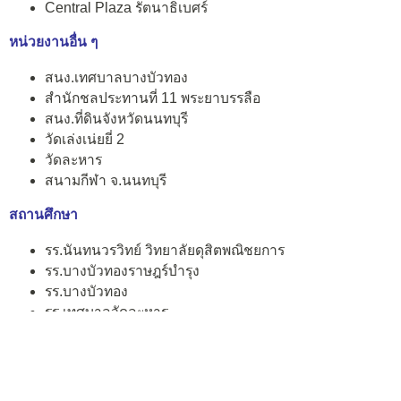
Central Plaza รัตนาธิเบศร์
หน่วยงานอื่น ๆ
สนง.เทศบาลบางบัวทอง
สำนักชลประทานที่ 11 พระยาบรรลือ
สนง.ที่ดินจังหวัดนนทบุรี
วัดเล่งเน่ยยี่ 2
วัดละหาร
สนามกีฬา จ.นนทบุรี
สถานศึกษา
รร.นันทนวรวิทย์ วิทยาลัยดุสิตพณิชยการ
รร.บางบัวทองราษฎร์บำรุง
รร.บางบัวทอง
รร.เทศบาลวัดละหาร
รร.พระแม่สกลสงเคราะห์
รร.จันทร์ทองเอี่ยม
รร.นานาชาติเด่นหล้า
รร.กสิณธรเซนต์ปีเตอร์