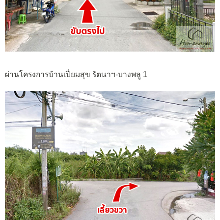
ผ่านโครงการบ้านเปี่ยมสุข รัตนาฯ-บางพลู 1