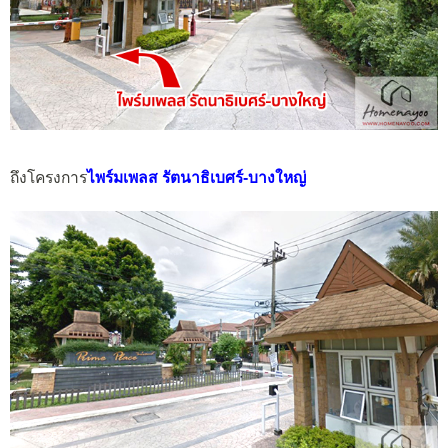
ถึงโครงการ
ไพร์มเพลส รัตนาธิเบศร์-บางใหญ่