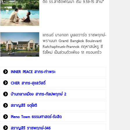
ดิด รร.สาธิตพัฒนา เริ่ม 9.59-15 ล้าน*
แกรนด์ บางกอก บูเลอวาร์ด ราชพฤกษ์-
พรานนก Grand Bangkok Boulevard
Ratchaphruek-Prannok คฤหาสน์หรู ซี
รีส์ใหม่ เป็นส่วนตัวเพียง 51 ครอบครัว
INNER PEACE สาทร-ท่าพระ
CHER สาทร-สุขสวัสดิ์
บ้านกลางเมือง สาทร-กัลปพฤกษ์ 2
สราญสิริ จตุโชติ
Pleno Town ธรรมศาสตร์-รังสิต
สราญสิริ ราชพฤกษ์-346