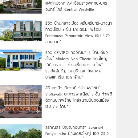
แฝดใหม่จาก AP เชื่อมราชพฤกษ์-นคร
อินทร์ ใกล้ Central Westville
รีวิว บ้านกลางเมือง ศรีนครินทร์-บางนา
ทาวน์โฮม 3 ชั้น 173 ตร.ม. พร้อม
Penthouse Panoramic View เริ่ม 4.79
ล้านบาท*
รีวิว CENTRO ทวีวัฒนา 2 บ้านเดี่ยว
สไตล์ Modern Neo Classic ที่ดินใหญ่
100 ตร.ว. + ทำเลเชื่อมบางแค ใกล้
รร.อัสสัมชัญ ธนบุรี และ The Mall
บางแค เริ่ม 10.9 ล้าน*
สิริ อเวนิว วิภาวดี SIRI AVENUE
Vibhavadi อาคารพาณิชย์ 3 ชั้น ทำเลดี
ติดถนนเทพรักษ์ ใกล้สนามบินดอนเมือง
เริ่ม 7.9 ล้าน*
สราญสิริ ปัญญาอินทรา Saransiri
Panya Indra บ้านเดี่ยวใหญ่ 100 ตร.ว.