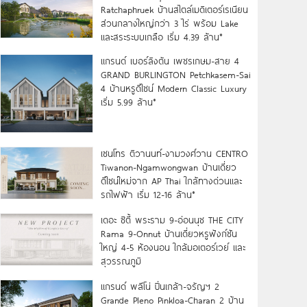
Ratchaphruek บ้านสไตล์เมดิเตอร์เรเนียน
ส่วนกลางใหญ่กว่า 3 ไร่ พร้อม Lake
และสระระบบเกลือ เริ่ม 4.39 ล้าน*
แกรนด์ เบอร์ลิงตัน เพชรเกษม-สาย 4
GRAND BURLINGTON Petchkasem-Sai
4 บ้านหรูดีไซน์ Modern Classic Luxury
เริ่ม 5.99 ล้าน*
เซนโทร ติวานนท์-งามวงศ์วาน CENTRO
Tiwanon-Ngamwongwan บ้านเดี่ยว
ดีไซน์ใหม่จาก AP Thai ใกล้ทางด่วนและ
รถไฟฟ้า เริ่ม 12-16 ล้าน*
เดอะ ซิตี้ พระราม 9-อ่อนนุช THE CITY
Rama 9-Onnut บ้านเดี่ยวหรูฟังก์ชัน
ใหญ่ 4-5 ห้องนอน ใกล้มอเตอร์เวย์ และ
สุวรรณภูมิ
แกรนด์ พลีโน่ ปิ่นเกล้า-จรัญฯ 2
Grande Pleno Pinkloa-Charan 2 บ้าน