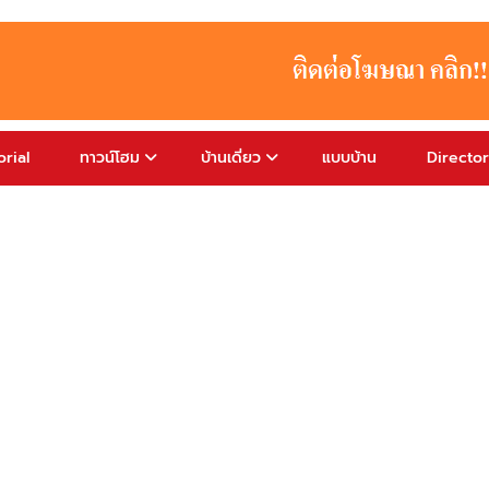
rial
ทาวน์โฮม
บ้านเดี่ยว
แบบบ้าน
Directo