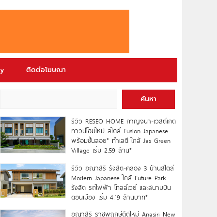
ry
ติดต่อโฆษณา
ค้นหา
รีวิว RESEO HOME กาญจนา-เวสต์เกต
ทาวน์โฮมใหม่ สไตล์ Fusion Japanese
พร้อมชั้นลอย* ทำเลดี ใกล้ Jas Green
Village เริ่ม 2.59 ล้าน*
รีวิว อณาสิริ รังสิต-คลอง 3 บ้านสไตล์
Modern Japanese ใกล้ Future Park
รังสิต รถไฟฟ้า โทลล์เวย์ และสนามบิน
ดอนเมือง เริ่ม 4.19 ล้านบาท*
อณาสิริ ราชพฤกษ์ตัดใหม่ Anasiri New