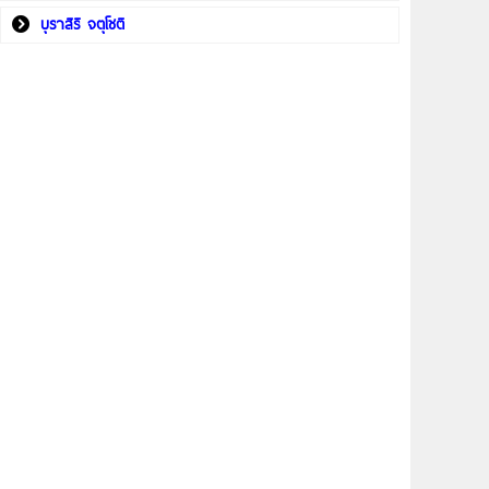
บุราสิริ จตุโชติ