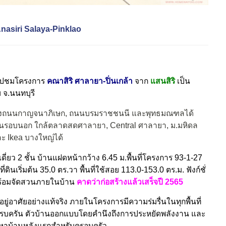
 Anasiri Salaya-Pinklao
พาไปชมโครงการ
คณาสิริ ศาลายา-ปิ่นเกล้า
จาก
แสนสิริ
เป็น
จ.นนทบุรี
ปยังถนนกาญจนาภิเษก, ถนนบรมราชชนนี และพุทธมณฑลได้
นรอบนอก ใกล้ตลาดสดศาลายา, Central ศาลายา, ม.มหิดล
ะ Ikea บางใหญ่ได้
่ยว 2 ชั้น บ้านแฝดหน้ากว้าง 6.45 ม.พื้นที่โครงการ
93-1-27
ี่ดินเริ่มต้น 35.0 ตร.วา พื้นที่ใช้สอย
113.0-153
.0 ตร.ม. ฟังก์ชั่
 พร้อมจัดสวนภายในบ้าน
คาดว่าก่อสร้างแล้วเสร็จปี 2565
อาศัยอย่างแท้จริง ภายในโครงการมีความร่มรื่นในทุกพื้นที่
ครบครัน ตัวบ้านออกแบบโดยคำนึงถึงการประหยัดพลังงาน และ
ต้นหาบ้านหลังแรกสำหรับครอบครัว