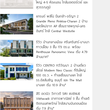
ใหญ่ 4-5 ห้องนอน ใกล้มอเตอร์เวย์ และ
สุวรรณภูมิ
แกรนด์ พลีโน่ ปิ่นเกล้า-จรัญฯ 2
Grande Pleno Pinkloa-Charan 2 บ้าน
แฝดใหม่จาก AP เชื่อมราชพฤกษ์-นคร
อินทร์ ใกล้ Central Westville
รีวิว บ้านกลางเมือง ศรีนครินทร์-บางนา
ทาวน์โฮม 3 ชั้น 173 ตร.ม. พร้อม
Penthouse Panoramic View เริ่ม 4.79
ล้านบาท*
รีวิว CENTRO ทวีวัฒนา 2 บ้านเดี่ยว
สไตล์ Modern Neo Classic ที่ดินใหญ่
100 ตร.ว. + ทำเลเชื่อมบางแค ใกล้
รร.อัสสัมชัญ ธนบุรี และ The Mall
บางแค เริ่ม 10.9 ล้าน*
สิริ อเวนิว วิภาวดี SIRI AVENUE
Vibhavadi อาคารพาณิชย์ 3 ชั้น ทำเลดี
ติดถนนเทพรักษ์ ใกล้สนามบินดอนเมือง
เริ่ม 7.9 ล้าน*