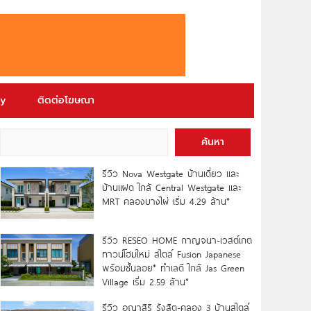
ry
ติดต่อโฆษณา
ค้นหา
รีวิว Nova Westgate บ้านเดี่ยว และ
บ้านแฝด ใกล้ Central Westgate และ
MRT คลองบางไผ่ เริ่ม 4.29 ล้าน*
รีวิว RESEO HOME กาญจนา-เวสต์เกต
ทาวน์โฮมใหม่ สไตล์ Fusion Japanese
พร้อมชั้นลอย* ทำเลดี ใกล้ Jas Green
Village เริ่ม 2.59 ล้าน*
รีวิว อณาสิริ รังสิต-คลอง 3 บ้านสไตล์