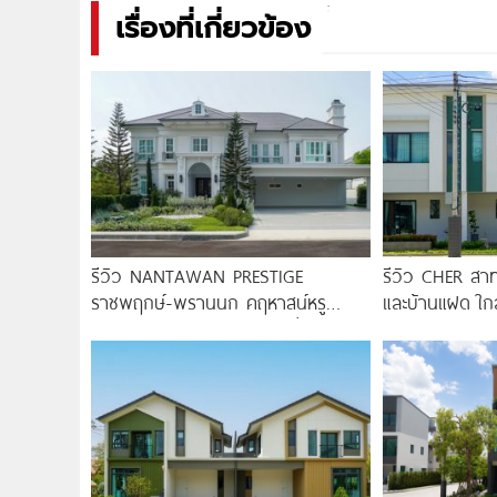
เรื่องที่เกี่ยวข้อง
รีวิว NANTAWAN PRESTIGE
รีวิว CHER สาท
ราชพฤกษ์-พรานนก คฤหาสน์หรู
และบ้านแฝด ใก
French Chateau จาก LH เริ่ม
สายสีม่วงใต้ สถ
3.59