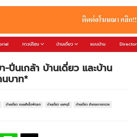
rial
ทาวน์โฮม
บ้านเดี่ยว
แบบบ้าน
Directo
-ปิ่นเกล้า บ้านเดี่ยว และบ้าน
้านบาท*
บ้านเดี่ยว ถนนสำเร็จพัฒนา
บ้านเดี่ยว นนทบุรี
บ้านเดี่ยว อำเภอบางกรวย