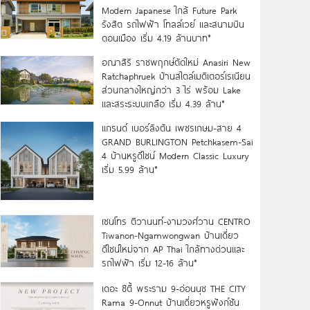
Modern Japanese ใกล้ Future Park
รังสิต รถไฟฟ้า โทลล์เวย์ และสนามบิน
ดอนเมือง เริ่ม 4.19 ล้านบาท*
อณาสิริ ราชพฤกษ์ตัดใหม่ Anasiri New
Ratchaphruek บ้านสไตล์เมดิเตอร์เรเนียน
ส่วนกลางใหญ่กว่า 3 ไร่ พร้อม Lake
และสระระบบเกลือ เริ่ม 4.39 ล้าน*
แกรนด์ เบอร์ลิงตัน เพชรเกษม-สาย 4
GRAND BURLINGTON Petchkasem-Sai
4 บ้านหรูดีไซน์ Modern Classic Luxury
เริ่ม 5.99 ล้าน*
เซนโทร ติวานนท์-งามวงศ์วาน CENTRO
Tiwanon-Ngamwongwan บ้านเดี่ยว
ดีไซน์ใหม่จาก AP Thai ใกล้ทางด่วนและ
รถไฟฟ้า เริ่ม 12-16 ล้าน*
เดอะ ซิตี้ พระราม 9-อ่อนนุช THE CITY
Rama 9-Onnut บ้านเดี่ยวหรูฟังก์ชัน