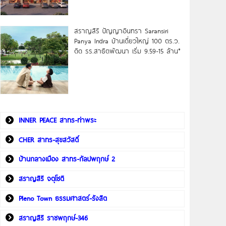
สราญสิริ ปัญญาอินทรา Saransiri
Panya Indra บ้านเดี่ยวใหญ่ 100 ตร.ว.
ดิด รร.สาธิตพัฒนา เริ่ม 9.59-15 ล้าน*
INNER PEACE สาทร-ท่าพระ
CHER สาทร-สุขสวัสดิ์
บ้านกลางเมือง สาทร-กัลปพฤกษ์ 2
สราญสิริ จตุโชติ
Pleno Town ธรรมศาสตร์-รังสิต
สราญสิริ ราชพฤกษ์-346