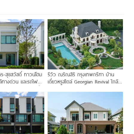
ร-สุขสวัสดิ์ ทาวน์โฮม
รีวิว ณริณสิริ กรุงเทพกรีฑา บ้าน
ล้ทางด่วน และรถไฟฟ้า
เดี่ยวหรูสไตล์ Georgian Revival ใกล้
านีแยกประชาอุทิศ เริ่ม
รร.นานาชาติ Brighton College