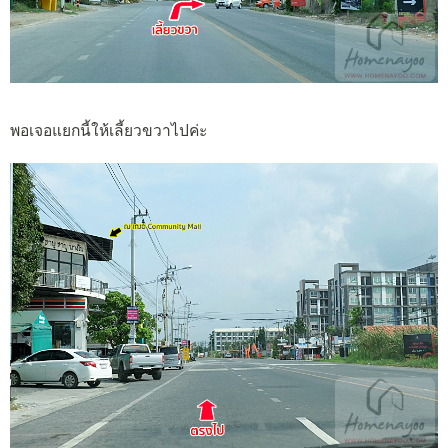
พอเจอแยกนี้ให้เลี้ยวขวาไปค่ะ