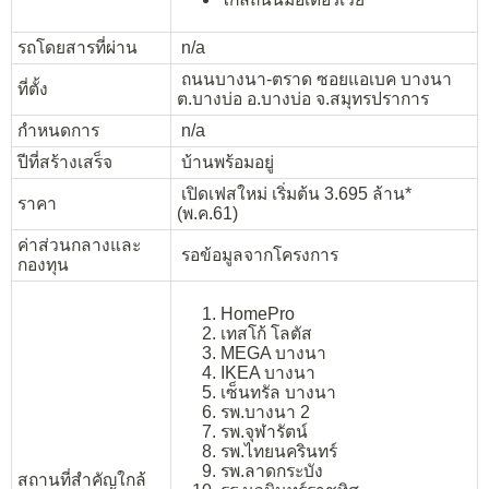
รถโดยสารที่ผ่าน
n/a
ถนนบางนา-ตราด ซอยแอเบค บางนา
ที่ตั้ง
ต.บางบ่อ อ.บางบ่อ จ.สมุทรปราการ
กำหนดการ
n/a
ปีที่สร้างเสร็จ
บ้านพร้อมอยู่
เปิดเฟสใหม่ เริ่มต้น 3.695 ล้าน*
ราคา
(พ.ค.61)
ค่าส่วนกลางและ
รอข้อมูลจากโครงการ
กองทุน
HomePro
เทสโก้ โลตัส
MEGA บางนา
IKEA บางนา
เซ็นทรัล บางนา
รพ.บางนา 2
รพ.จุฬารัตน์
รพ.ไทยนครินทร์
รพ.ลาดกระบัง
สถานที่สำคัญใกล้