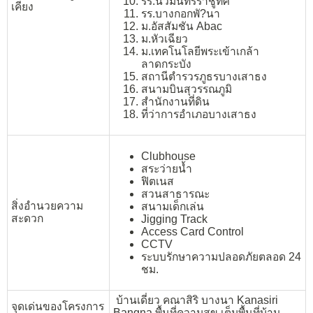
รร.นวมินทร์ราชูทิศ
เคียง
รร.บางกอกพั?นา
ม.อัสสัมชัน Abac
ม.หัวเฉียว
ม.เทคโนโลยีพระเข้าเกล้า
ลาดกระบัง
สถานีตำรวรภูธรบางเสาธง
สนามบินสุวรรณภูมิ
สำนักงานที่ดิน
ที่ว่าการอำเภอบางเสาธง
Clubhouse
สระว่ายน้ำ
ฟิตเนส
สวนสาธารณะ
สิ่งอำนวยความ
สนามเด็กเล่น
สะดวก
Jigging Track
Access Card Control
CCTV
ระบบรักษาความปลอดภัยตลอด 24
ชม.
บ้านเดี่ยว คณาสิริ บางนา Kanasiri
จุดเด่นของโครงการ
Bangna พื้นที่ความสุข เต็มพื้นที่บ้าน