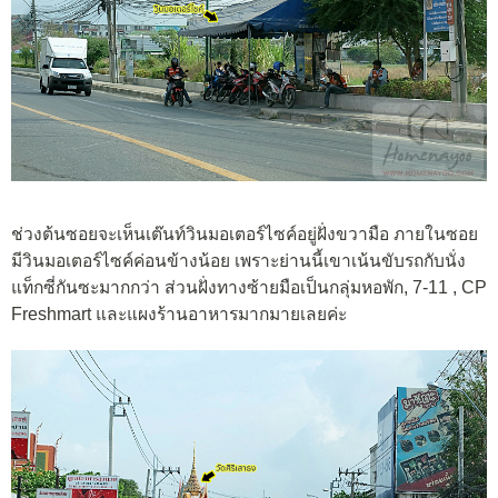
ช่วงต้นซอย
จะเห็นเต๊นท์วินมอเตอร์ไซค์อยู่ฝั่งขวามือ ภายในซอย
มีวินมอเตอร์ไซค์ค่อนข้างน้อย เพราะย่านนี้เขาเน้นขับรถกับนั่ง
แท็กซี่กันซะมากกว่า ส่วนฝั่งทางซ้ายมือเป็นกลุ่มหอพัก, 7-11 , CP
Freshmart และแผงร้านอาหารมากมายเลยค่ะ