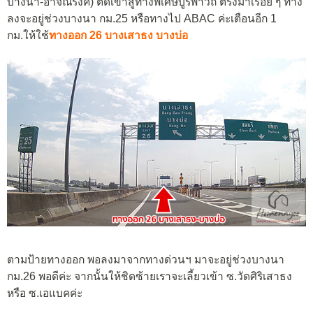
บางนา-อาจณรงค์) ตัดเข้าสู่ทางพิเศษบูรพาวิถี ตรงมาเรื่อย ๆ ทาง
ลงจะอยู่ช่วงบางนา กม.25 หรือทางไป ABAC ค่ะเตือนอีก 1
กม.ให้ใช้
ทางออก 26 บางเสาธง บางบ่อ
ตามป้ายทางออก พอลงมาจากทางด่วนฯ มาจะอยู่ช่วงบางนา
กม.26 พอดีค่ะ จากนั้นให้ชิดซ้ายเราจะเลี้ยวเข้า ซ.วัดศิริเสาธง
หรือ ซ.เอแบคค่ะ