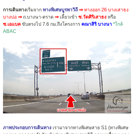
การเดินทาง
เริ่มจาก
ทางพิเศษบูรพาวิถี
⇒
ทางออก 26 บางเสาธง
บางบ่อ
⇒
ถ.บางนา-ตราด
⇒
เลี้ยวเข้า
ซ.วัดศิริเสาธง
หรือ
ซ.เอแบค
ขับตรงไป 7.6 กม.ถึงโครงการ
คณาสิริ บางนา
*ใกล้
ABAC
ภาพประกอบการเดินทาง
เรามาจากทางพิเศษสาย S1 (ทางพิเศษ