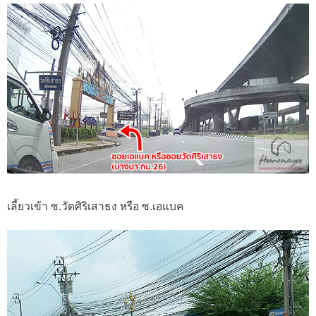
เลี้ยวเข้า ซ.วัดศิริเสาธง หรือ ซ.เอแบค