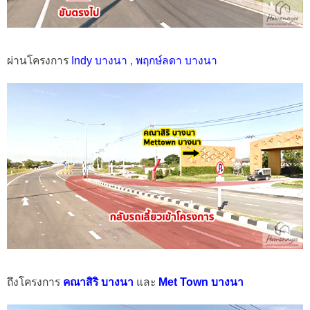
ผ่านโครงการ
Indy บางนา
,
พฤกษ์ลดา บางนา
ถึงโครงการ
คณาสิริ บางนา
และ
Met Town บางนา