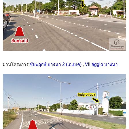
ผ่านโครงการ
ชัยพฤกษ์ บางนา 2 (เอแบค)
,
Villaggio บางนา