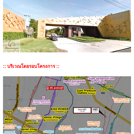
:: บริเวณโดยรอบโครงการ ::