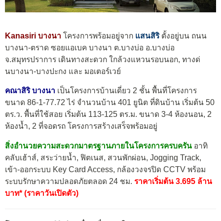
Kanasiri บางนา
โครงการพร้อมอยู่จาก
แสนสิริ
ตั้งอยู่บน ถนน
บางนา-ตราด ซอยแอเบค บางนา ต.บางบ่อ อ.บางบ่อ
จ.สมุทรปราการ เดินทางสะดวก ใกล้วงแหวนรอบนอก, ทางด่
นบางนา-บางปะกง และ มอเตอร์เวย์
คณาสิริ บางนา
เป็นโครงการบ้านเดี่ยว 2 ชั้น พื้นที่โครงการ
ขนาด 86-1-77.72 ไร่ จำนวนบ้าน 401 ยูนิต ที่ดินบ้าน เริ่มต้น 50
ตร.ว. พื้นที่ใช้สอย เริ่มต้น 113-125 ตร.ม. ขนาด 3-4 ห้องนอน, 2
ห้องน้ำ, 2 ที่จอดรถ โครงการสร้างเสร็จพร้อมอยู่
สิ่งอำนวยความสะดวกมาตรฐานภายในโครงการครบครัน
อาทิ
คลับเฮ้าส์, สระว่ายน้ำ, ฟิตเนส, สวนพักผ่อน, Jogging Track,
เข้า-ออกระบบ Key Card Access, กล้องวงจรปิด CCTV พร้อม
ระบบรักษาความปลอดภัยตลอด 24 ชม.
ราคาเริ่มต้น 3.695 ล้าน
บาท* (ราคาวันเปิดตัว)