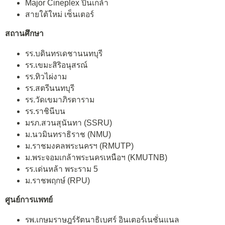
Major Cineplex ปิ่นเกล้า
สายใต้ใหม่ เซ็นเตอร์
สถานศึกษา
รร.บดินทรเดชานนทบุรี
รร.เขมะสิริอนุสรณ์
รร.ทิวไผ่งาม
รร.สตรีนนทบุรี
รร.วัดเขมาภิรตาราม
รร.ราชินีบน
มรภ.สวนสุนันทา (SSRU)
ม.นวมินทราธิราช (NMU)
ม.ราชมงคลพระนครฯ (RMUTP)
ม.พระจอมเกล้าพระนครเหนือฯ (KMUTNB)
รร.เด่นหล้า พระราม 5
ม.ราชพฤกษ์ (RPU)
ศูนย์การแพทย์
รพ.เกษมราษฎร์รัตนาธิเบศร์ อินเตอร์เนชั่นแนล