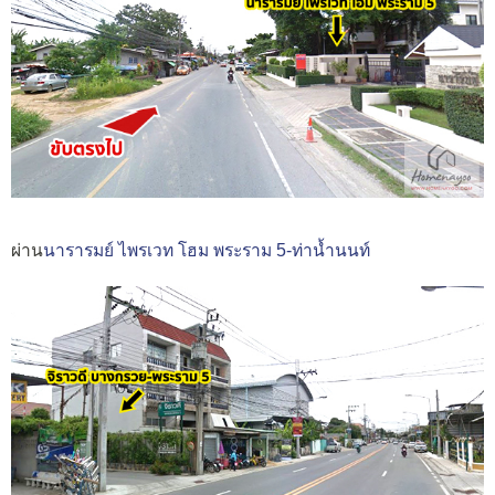
ผ่าน
นารารมย์ ไพรเวท โฮม พระราม 5-ท่าน้ำนนท์