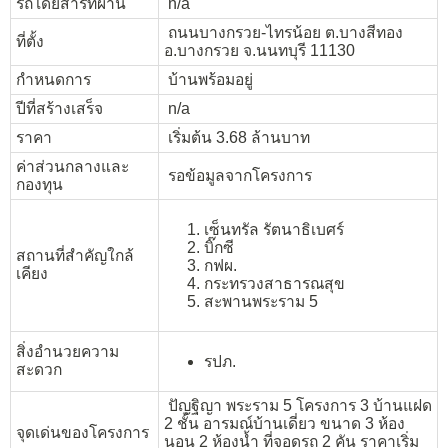
รถโดยสารที่ผ่าน
n/a
ถนนบางกรวย-ไทรน้อย ต.บางสีทอง
ที่ตั้ง
อ.บางกรวย จ.นนทบุรี 11130
กำหนดการ
บ้านพร้อมอยู่
ปีที่สร้างเสร็จ
n/a
ราคา
เริ่มต้น 3.68 ล้านบาท
ค่าส่วนกลางและ
รอข้อมูลจากโครงการ
กองทุน
เซ็นทรัล รัตนาธิเบศร์
บิ๊กซี
สถานที่สำคัญใกล้
กฟผ.
เคียง
กระทรวงสาธารณสุข
สะพานพระราม 5
สิ่งอำนวยความ
รปภ.
สะดวก
ปัญฐิญา พระราม 5 โครงการ 3 บ้านแฝด
2 ชั้น อารมณ์บ้านเดี่ยว ขนาด 3 ห้อง
จุดเด่นของโครงการ
นอน 2 ห้องน้ำ ที่จอดรถ 2 คัน ราคาเริ่ม