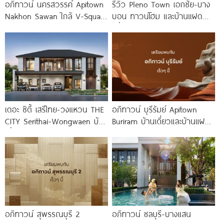
อภิทาวน์ นครสวรรค์ Apitown
รีวิว Pleno Town เอกชัย-บาง
Nakhon Sawan ใกล้ V-Square
บอน ทาวน์โฮม และบ้านแฝด
และ Central เพียง
เพื่อคนรุ่นใหม่ ใกล้ทางด่วน และ
Central 2
เดอะ ซิตี้ เสรีไทย-วงแหวน THE
อภิทาวน์ บุรีรัมย์ Apitown
CITY Serithai-Wongwaen บ้าน
Buriram บ้านเดี่ยวและบ้านแฝดซี
เดี่ยวหรู ดีไซน์ใหม่ จาก AP
รีส์ใหม่จาก AP ติดถนนบุรีรัมย์-
นางรอง พร้อม Fitness 24
อภิทาวน์ สุพรรณบุรี 2
อภิทาวน์ ชลบุรี-บางแสน