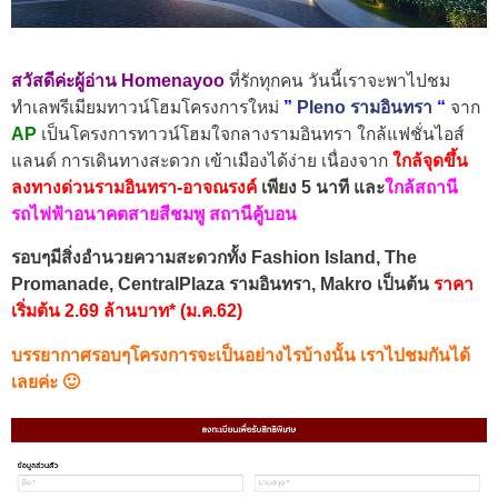
สวัสดีค่ะผู้อ่าน Homenayoo
ที่รักทุกคน วันนี้เราจะพาไปชม
ทำเลพรีเมียมทาวน์โฮมโครงการใหม่
”
Pleno รามอินทรา
“
จาก
AP
เป็นโครงการทาวน์โฮมใจกลางรามอินทรา ใกล้แฟชั่นไอส์
แลนด์ การเดินทางสะดวก เข้าเมืองได้ง่าย เนื่องจาก
ใกล้จุดขึ้น
ลงทางด่วนรามอินทรา-อาจณรงค์
เพียง 5 นาที และ
ใกล้สถานี
รถไฟฟ้าอนาคตสายสีชมพู สถานีคู้บอน
รอบๆมีสิ่งอำนวยความสะดวกทั้ง Fashion Island, The
Promanade, CentralPlaza รามอินทรา, Makro เป็นต้น
ราคา
เริ่มต้น 2.69 ล้านบาท* (ม.ค.62)
บรรยากาศรอบๆโครงการจะเป็นอย่างไรบ้างนั้น เราไปชมกันได้
เลยค่ะ 🙂