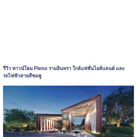
รีวิว ทาวน์โฮม Pleno รามอินทรา ใกล้แฟชั่นไอส์แลนด์ และ
รถไฟฟ้าสายสีชมพู