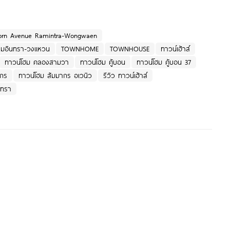
rn Avenue Ramintra-Wongwaen
มอินทรา-วงแหวน
TOWNHOME
TOWNHOUSE
ทาวน์เฮ้าส์
ทาวน์โฮม คลองสามวา
ทาวน์โฮม คู้บอน
ทาวน์โฮม คู้บอน 37
ากร
ทาวน์โฮม สัมมากร อเวนิว
รีวิว ทาวน์เฮ้าส์
นทรา