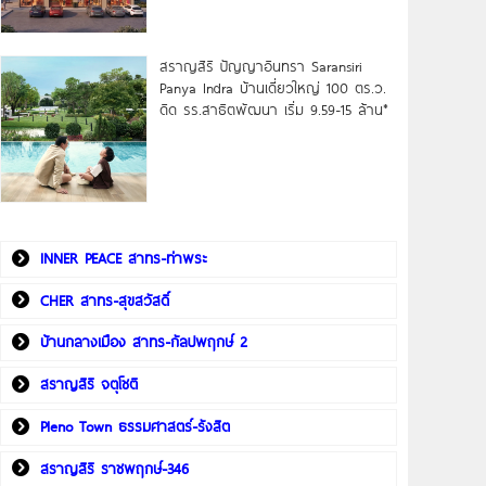
สราญสิริ ปัญญาอินทรา Saransiri
Panya Indra บ้านเดี่ยวใหญ่ 100 ตร.ว.
ดิด รร.สาธิตพัฒนา เริ่ม 9.59-15 ล้าน*
INNER PEACE สาทร-ท่าพระ
CHER สาทร-สุขสวัสดิ์
บ้านกลางเมือง สาทร-กัลปพฤกษ์ 2
สราญสิริ จตุโชติ
Pleno Town ธรรมศาสตร์-รังสิต
สราญสิริ ราชพฤกษ์-346