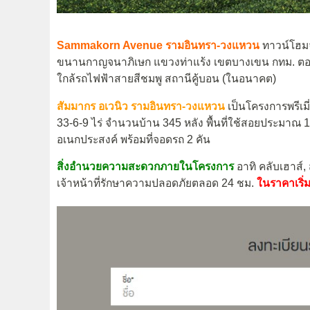
Sammakorn Avenue รามอินทรา-วงแหวน
ทาวน์โฮ
ขนานกาญจนาภิเษก แขวงท่าแร้ง เขตบางเขน กทม. ต
ใกล้รถไฟฟ้าสายสีชมพู สถานีคู้บอน (ในอนาคต)
สัมมากร อเวนิว รามอินทรา-วงแหวน
เป็นโครงการพรีเมี่
33-6-9 ไร่ จำนวนบ้าน 345 หลัง พื้นที่ใช้สอยประมาณ 16
อเนกประสงค์ พร้อมที่จอดรถ 2 คัน
สิ่งอำนวยความสะดวกภายในโครงการ
อาทิ คลับเฮาส์
เจ้าหน้าที่รักษาความปลอดภัยตลอด 24 ชม.
ในราคาเริ่ม