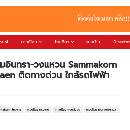
rial
ทาวน์โฮม
บ้านเดี่ยว
แบบบ้าน
Directo
 รามอินทรา-วงแหวน Sammakorn
n ติดทางด่วน ใกล้รถไฟฟ้า
makorn สัมมากร
ทาวน์โฮม กรุงเทพ
ทาวน์โฮม ถนนคู้บอน
ทาวน์โฮม เขตคลองสามวา