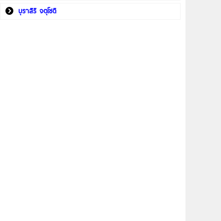
บุราสิริ จตุโชติ