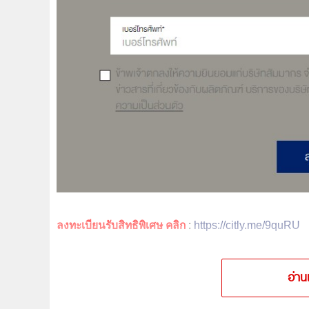
ลงทะเบียนรับสิทธิพิเศษ คลิก
:
https://citly.me/9quRU
อ่าน