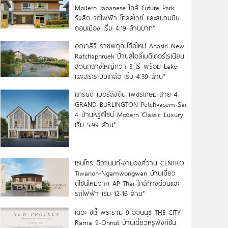
Modern Japanese ใกล้ Future Park
รังสิต รถไฟฟ้า โทลล์เวย์ และสนามบิน
ดอนเมือง เริ่ม 4.19 ล้านบาท*
อณาสิริ ราชพฤกษ์ตัดใหม่ Anasiri New
Ratchaphruek บ้านสไตล์เมดิเตอร์เรเนียน
ส่วนกลางใหญ่กว่า 3 ไร่ พร้อม Lake
และสระระบบเกลือ เริ่ม 4.39 ล้าน*
แกรนด์ เบอร์ลิงตัน เพชรเกษม-สาย 4
GRAND BURLINGTON Petchkasem-Sai
4 บ้านหรูดีไซน์ Modern Classic Luxury
เริ่ม 5.99 ล้าน*
เซนโทร ติวานนท์-งามวงศ์วาน CENTRO
Tiwanon-Ngamwongwan บ้านเดี่ยว
ดีไซน์ใหม่จาก AP Thai ใกล้ทางด่วนและ
รถไฟฟ้า เริ่ม 12-16 ล้าน*
เดอะ ซิตี้ พระราม 9-อ่อนนุช THE CITY
Rama 9-Onnut บ้านเดี่ยวหรูฟังก์ชัน