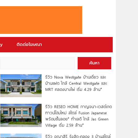
ry
ติดต่อโฆษณา
ค้นหา
รีวิว Nova Westgate บ้านเดี่ยว และ
บ้านแฝด ใกล้ Central Westgate และ
MRT คลองบางไผ่ เริ่ม 4.29 ล้าน*
รีวิว RESEO HOME กาญจนา-เวสต์เกต
ทาวน์โฮมใหม่ สไตล์ Fusion Japanese
พร้อมชั้นลอย* ทำเลดี ใกล้ Jas Green
Village เริ่ม 2.59 ล้าน*
รีวิว อณาสิริ รังสิต-คลอง 3 บ้านสไตล์