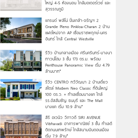
ใหญ่ 4-5 ห้องนอน ใกล้มอเตอร์เวย์ และ
สุวรรณภูมิ
แกรนด์ พลีโน่ ปิ่นเกล้า-จรัญฯ 2
Grande Pleno Pinkloa-Charan 2 บ้าน
แฝดใหม่จาก AP เชื่อมราชพฤกษ์-นคร
อินทร์ ใกล้ Central Westville
รีวิว บ้านกลางเมือง ศรีนครินทร์-บางนา
ทาวน์โฮม 3 ชั้น 173 ตร.ม. พร้อม
Penthouse Panoramic View เริ่ม 4.79
ล้านบาท*
รีวิว CENTRO ทวีวัฒนา 2 บ้านเดี่ยว
สไตล์ Modern Neo Classic ที่ดินใหญ่
100 ตร.ว. + ทำเลเชื่อมบางแค ใกล้
รร.อัสสัมชัญ ธนบุรี และ The Mall
บางแค เริ่ม 10.9 ล้าน*
สิริ อเวนิว วิภาวดี SIRI AVENUE
Vibhavadi อาคารพาณิชย์ 3 ชั้น ทำเลดี
ติดถนนเทพรักษ์ ใกล้สนามบินดอนเมือง
เริ่ม 7.9 ล้าน*