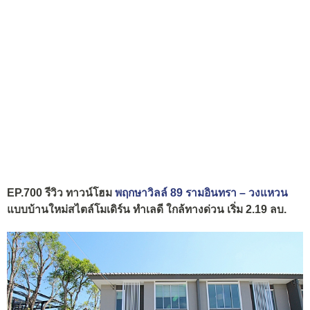
EP.700 รีวิว ทาวน์โฮม
พฤกษาวิลล์ 89 รามอินทรา – วงแหวน
แบบบ้านใหม่สไตล์โมเดิร์น ทำเลดี ใกล้ทางด่วน เริ่ม 2.19 ลบ.