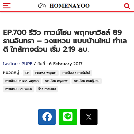
EP.700 รีวิว ทาวน์โฮม พฤกษาวิลล์ 89
รามอินทรา – วงแหวน แบบบ้านใหม่ ทำเล
ดี ใกล้ทางด่วน เริ่ม 2.19 ลบ.
โพสโดย : PURE
/ วันที่ : 6 February 2017
หมวดหมู่ :
EP
Pruksa พฤกษา
ทาวน์โฮม / ทาวน์เฮ้าส์
ทาวน์โฮม Pruksa พฤกษา
ทาวน์โฮม กรุงเทพ
ทาวน์โฮม ถนนคู้บอน
ทาวน์โฮม เขตบางเขน
รีวิว ทาวน์โฮม