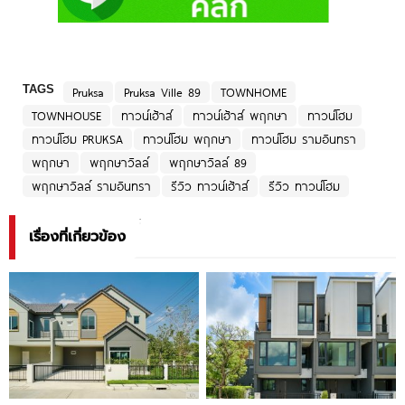
TAGS
Pruksa
Pruksa Ville 89
TOWNHOME
TOWNHOUSE
ทาวน์เฮ้าส์
ทาวน์เฮ้าส์ พฤกษา
ทาวน์โฮม
ทาวน์โฮม PRUKSA
ทาวน์โฮม พฤกษา
ทาวน์โฮม รามอินทรา
พฤกษา
พฤกษาวิลล์
พฤกษาวิลล์ 89
พฤกษาวิลล์ รามอินทรา
รีวิว ทาวน์เฮ้าส์
รีวิว ทาวน์โฮม
เรื่องที่เกี่ยวข้อง