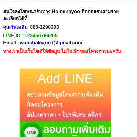
สนใจลงโฆษณากับทาง Homenayoo ติดต่อสอบถามราย
ละเอียดได้ที่
คุณวันเฉลิม
086-1290293
LINE ID :
123456786205
Email :
wanchalearm.t@gmail.com
ทางเราเป็นเว็บไซต์ให้ข้อมูล ไม่ใช่เจ้าของโครงการนะครับ