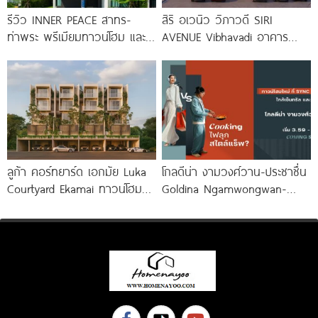
รีวิว INNER PEACE สาทร-
สิริ อเวนิว วิภาวดี SIRI
ท่าพระ พรีเมียมทาวน์โฮม และ
AVENUE Vibhavadi อาคาร
บ้านแฝด 3 ชั้น ใกล้ BTS
พาณิชย์ 3 ชั้น
ลูก้า คอร์ทยาร์ด เอกมัย Luka
โกลดีน่า งามวงศ์วาน-ประชาชื่น
Courtyard Ekamai ทาวน์โฮมหรู
Goldina Ngamwongwan-
4.5 ชั้น พร้อม
Prachachuen ทาวน์โฮมใหม่
ใกล้ Central และ The Mall