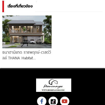
เรื่องที่เกี่ยวข้อง
ธนาฮาบิแทต ราชพฤกษ์-เวสต์วิ
ลล์ THANA Habitat
Ratchaphruek-Westville บ้านซี
รีส์ใหม่ Modern Tropical ใกล้
Central