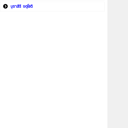
บุราสิริ จตุโชติ