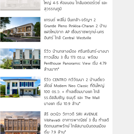
ใหญ่ 4-5 ห้องนอน ใกล้มอเตอร์เวย์ และ
สุวรรณภูมิ
แกรนด์ พลีโน่ ปิ่นเกล้า-จรัญฯ 2
Grande Pleno Pinkloa-Charan 2 บ้าน
แฝดใหม่จาก AP เชื่อมราชพฤกษ์-นคร
อินทร์ ใกล้ Central Westville
รีวิว บ้านกลางเมือง ศรีนครินทร์-บางนา
ทาวน์โฮม 3 ชั้น 173 ตร.ม. พร้อม
Penthouse Panoramic View เริ่ม 4.79
ล้านบาท*
รีวิว CENTRO ทวีวัฒนา 2 บ้านเดี่ยว
สไตล์ Modern Neo Classic ที่ดินใหญ่
100 ตร.ว. + ทำเลเชื่อมบางแค ใกล้
รร.อัสสัมชัญ ธนบุรี และ The Mall
บางแค เริ่ม 10.9 ล้าน*
สิริ อเวนิว วิภาวดี SIRI AVENUE
Vibhavadi อาคารพาณิชย์ 3 ชั้น ทำเลดี
ติดถนนเทพรักษ์ ใกล้สนามบินดอนเมือง
เริ่ม 7.9 ล้าน*