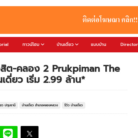
rial
ทาวน์โฮม
บ้านเดี่ยว
แบบบ้าน
Directo
รังสิต-คลอง 2 Prukpiman The
ี่ยว เริ่ม 2.99 ล้าน*
ี่ยว ปทุมธานี
บ้านเดี่ยว อำเภอคลองหลวง
รีวิว บ้านเดี่ยว