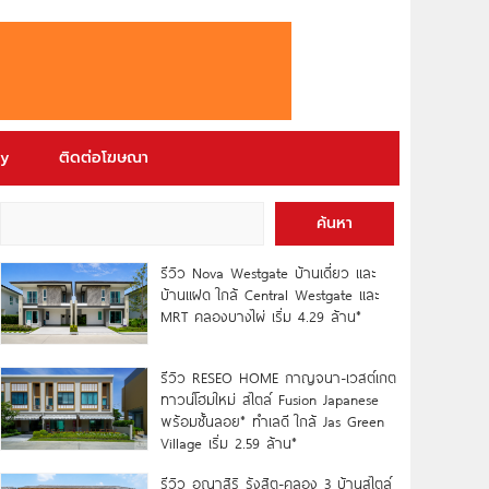
ry
ติดต่อโฆษณา
ค้นหา
รีวิว Nova Westgate บ้านเดี่ยว และ
บ้านแฝด ใกล้ Central Westgate และ
MRT คลองบางไผ่ เริ่ม 4.29 ล้าน*
รีวิว RESEO HOME กาญจนา-เวสต์เกต
ทาวน์โฮมใหม่ สไตล์ Fusion Japanese
พร้อมชั้นลอย* ทำเลดี ใกล้ Jas Green
Village เริ่ม 2.59 ล้าน*
รีวิว อณาสิริ รังสิต-คลอง 3 บ้านสไตล์