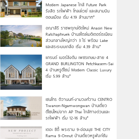
Modern Japanese ใกล้ Future Park
รังสิต รถไฟฟ้า โทลล์เวย์ และสนามบิน
ดอนเมือง เริ่ม 4.19 ล้านบาท*
อณาสิริ ราชพฤกษ์ตัดใหม่ Anasiri New
Ratchaphruek บ้านสไตล์เมดิเตอร์เรเนียน
ส่วนกลางใหญ่กว่า 3 ไร่ พร้อม Lake
และสระระบบเกลือ เริ่ม 4.39 ล้าน*
แกรนด์ เบอร์ลิงตัน เพชรเกษม-สาย 4
GRAND BURLINGTON Petchkasem-Sai
4 บ้านหรูดีไซน์ Modern Classic Luxury
เริ่ม 5.99 ล้าน*
เซนโทร ติวานนท์-งามวงศ์วาน CENTRO
Tiwanon-Ngamwongwan บ้านเดี่ยว
ดีไซน์ใหม่จาก AP Thai ใกล้ทางด่วนและ
รถไฟฟ้า เริ่ม 12-16 ล้าน*
เดอะ ซิตี้ พระราม 9-อ่อนนุช THE CITY
Rama 9-Onnut บ้านเดี่ยวหรูฟังก์ชัน