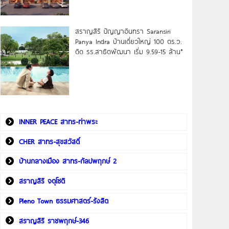
สราญสิริ ปัญญาอินทรา Saransiri
Panya Indra บ้านเดี่ยวใหญ่ 100 ตร.ว.
ดิด รร.สาธิตพัฒนา เริ่ม 9.59-15 ล้าน*
INNER PEACE สาทร-ท่าพระ
CHER สาทร-สุขสวัสดิ์
บ้านกลางเมือง สาทร-กัลปพฤกษ์ 2
สราญสิริ จตุโชติ
Pleno Town ธรรมศาสตร์-รังสิต
สราญสิริ ราชพฤกษ์-346