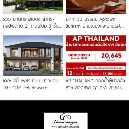
รีวิว บ้านกลางเมือง สาทร-
อภิทาวน์ บุรีรัมย์ Apitown
กัลปพฤกษ์ 2 ทาวน์โฮม 3 ชั้น
Buriram บ้านเดี่ยวและบ้านแฝดซี
ติดถนนใหญ่กัลปพฤกษ์ เชื่อมต่อ
รีส์ใหม่จาก AP ติดถนนบุรีรัมย์-
สาทร เพียง
นางรอง พร้อม Fitness 24
เดอะ ซิตี้ เพชรเกษม-บางบอน
AP THAILAND ตอกย้ำผู้นำอสัง
THE CITY Petchkasem-
หาฯ ยอดขาย Q1 ทะลุ 20,645
Bangbon บ้านเดี่ยวหรู ที่ดิน
ล้านบาท พร้อมลุยเปิด 12
100+ เชื่อมเพชรเกษม-เอกชัย-
บางแค