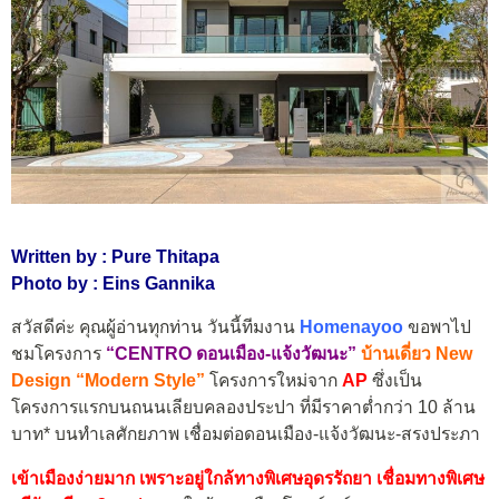
Written by : Pure Thitapa
Photo by : Eins Gannika
สวัสดีค่ะ คุณผู้อ่านทุกท่าน วันนี้ทีมงาน
Homenayoo
ขอพาไป
ชมโครงการ
“
CENTRO ดอนเมือง-แจ้งวัฒนะ”
บ้านเดี่ยว New
Design “Modern Style”
โครงการใหม่จาก
AP
ซึ่งเป็น
โครงการแรกบนถนนเลียบคลองประปา ที่มีราคาต่ำกว่า 10 ล้าน
บาท* บนทำเลศักยภาพ เชื่อมต่อดอนเมือง-แจ้งวัฒนะ-สรงประภา
เข้าเมืองง่ายมาก เพราะอยู่ใกล้ทางพิเศษอุดรรัถยา เชื่อมทางพิเศษ