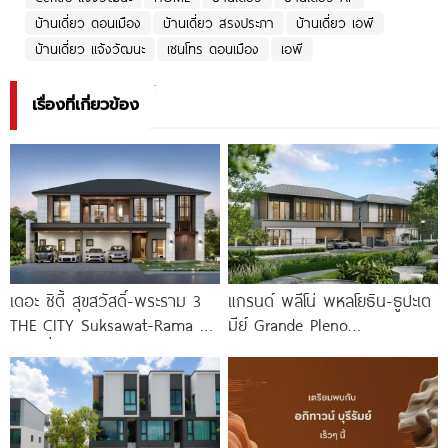
บ้านเดี่ยว ดอนเมือง
บ้านเดี่ยว สรงประภา
บ้านเดี่ยว เอพี
บ้านเดี่ยว แจ้งวัฒนะ
เซนโทร ดอนเมือง
เอพี
เรื่องที่เกี่ยวข้อง
เดอะ ซิตี้ สุขสวัสดิ์-พระราม 3
แกรนด์ พลีโน่ พหลโยธิน-ธูปะเต
THE CITY Suksawat-Rama 3
มีย์ Grande Pleno
บ้านเดี่ยวหรูดีไซน์ใหม่ ทำเลใกล้
Phaholyothin-Dhupateme
ทางด่วน
บ้านดีไซน์ใหม่ ติดถนนพหลโยธิน
ใกล้วิภาวดีรังสิตใน 1