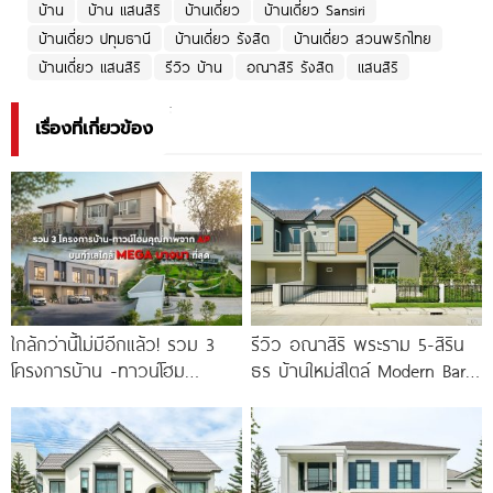
บ้าน
บ้าน แสนสิริ
บ้านเดี่ยว
บ้านเดี่ยว Sansiri
บ้านเดี่ยว ปทุมธานี
บ้านเดี่ยว รังสิต
บ้านเดี่ยว สวนพริกไทย
บ้านเดี่ยว แสนสิริ
รีวิว บ้าน
อณาสิริ รังสิต
แสนสิริ
เรื่องที่เกี่ยวข้อง
ใกล้กว่านี้ไม่มีอีกแล้ว! รวม 3
รีวิว อณาสิริ พระราม 5-สิริน
โครงการบ้าน -ทาวน์โฮม
ธร บ้านใหม่สไตล์ Modern Barn
คุณภาพจาก AP บนทำเลหลัง
House ใกล้ทางด่วนศรีรัช
MEGA บางนา เพียง