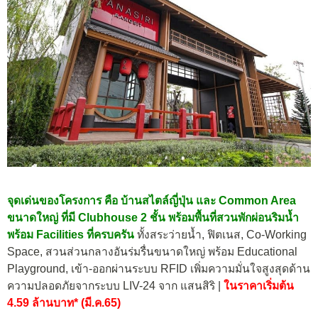
จุดเด่นของโครงการ คือ บ้านสไตล์ญี่ปุ่น และ Common Area
ขนาดใหญ่ ที่มี
Clubhouse 2 ชั้น พร้อมพื้นที่สวนพักผ่อนริมน้ำ
พร้อม Facilities ที่ครบครัน
ทั้งสระว่ายน้ำ, ฟิตเนส,
Co-Working
Space,
สวนส่วนกลางอันร่มรื่นขนาดใหญ่ พร้อม Educational
Playground, เข้า-ออกผ่านระบบ RFID เพิ่มความมั่นใจสูงสุดด้าน
ความปลอดภัยจากระบบ LIV-24 จาก แสนสิริ |
ในราคาเริ่มต้น
4.59 ล้านบาท* (มี.ค.65)