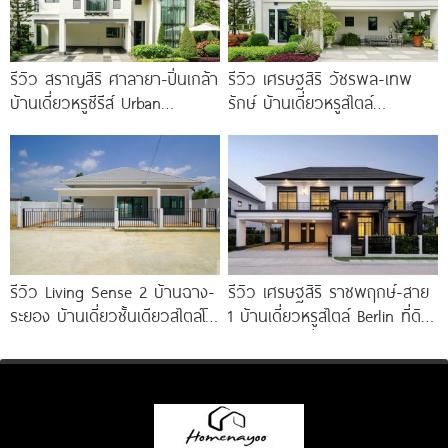
รีวิว สราญสิริ ศาลายา-ปิ่นเกล้า
รีวิว เศรษฐสิริ วัชรพล-เทพ
บ้านเดี่ยวหรูซีรีส์ Urban
รักษ์ บ้านเดี่ยวหรูสไตล์
Farmhouse พร้อมเพดาน
Georgian ส่วนกลางใหญ่วิว
Double Volume ทำเลติดถนน
ทะเลสาบ ทำเลใกล้รถไฟฟ้า และ
ใหญ่
ทางด่วน 3 สาย
รีวิว Living Sense 2 บ้านฉาง-
รีวิว เศรษฐสิริ ราชพฤกษ์-สาย
ระยอง บ้านเดี่ยวชั้นเดียวสไตล์โม
1 บ้านเดี่ยวหรูสไตล์ Berlin ที่ดิน
เดิร์น ทำเล EEC ใกล้สุขุมวิท
100 ตร.ว. เริ่ม
มอเตอร์เวย์