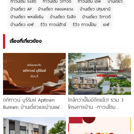
ทาวน์โฮม รังสิต
ทาวน์โฮม วิภาวดี
ทาวน์โฮม เอพี
บ้านเดี่ยว
บ้านเดี่ยว AP
บ้านเดี่ยว คลองหลวง
บ้านเดี่ยว ปทุมธานี
บ้านเดี่ยว พหลโยธิน
บ้านเดี่ยว รังสิต
บ้านเดี่ยว วิภาวดี
บ้านเดี่ยว เอพี
รีวิว ทาวน์เฮ้าส์
รีวิว ทาวน์โฮม
เอพี
เรื่องที่เกี่ยวข้อง
อภิทาวน์ บุรีรัมย์ Apitown
ใกล้กว่านี้ไม่มีอีกแล้ว! รวม 3
Buriram บ้านเดี่ยวและบ้านแฝดซี
โครงการบ้าน -ทาวน์โฮม
รีส์ใหม่จาก AP ติดถนนบุรีรัมย์-
คุณภาพจาก AP บนทำเลหลัง
นางรอง พร้อม Fitness 24
MEGA บางนา เพียง