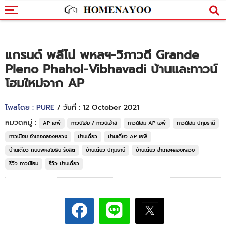
แกรนด์ พลีโน่ พหลฯ-วิภาวดี Grande
Pleno Phahol-Vibhavadi บ้านและทาวน์
โฮมใหม่จาก AP
โพสโดย : PURE
/ วันที่ : 12 October 2021
หมวดหมู่ :
AP เอพี
ทาวน์โฮม / ทาวน์เฮ้าส์
ทาวน์โฮม AP เอพี
ทาวน์โฮม ปทุมธานี
ทาวน์โฮม อำเภอคลองหลวง
บ้านเดี่ยว
บ้านเดี่ยว AP เอพี
บ้านเดี่ยว ถนนพหลโยธิน-รังสิต
บ้านเดี่ยว ปทุมธานี
บ้านเดี่ยว อำเภอคลองหลวง
รีวิว ทาวน์โฮม
รีวิว บ้านเดี่ยว