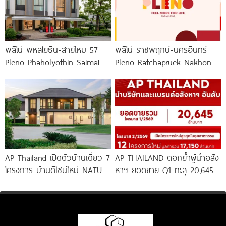
พลีโน่ พหลโยธิน-สายไหม 57
พลีโน่ ราชพฤกษ์-นครอินทร์
Pleno Phaholyothin-Saimai
Pleno Ratchapruek-Nakhon
57 พรีเมียมทาวน์โฮมโครงการ
In โครงการใหม่ใจกลาง
ใหม่จาก AP ทำเลใจกลาง
เมืองนนทบุรี
สายไหม ใกล้
AP Thailand เปิดตัวบ้านเดี่ยว 7
AP THAILAND ตอกย้ำผู้นำอสัง
โครงการ บ้านดีไซน์ใหม่ NATURE
หาฯ ยอดขาย Q1 ทะลุ 20,645
ARCHITECT DESIGN SERIES
ล้านบาท พร้อมลุยเปิด 12