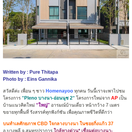
Written by : Pure Thitapa
Photo by : Eins Gannika
สวัสดีค่ะ เพื่อน ๆ ชาว
Homenayoo
ทุกคน วันนี้เราจะพาไปชม
โครงการ
“
Pleno บางนา-อ่อนนุช 2
“
โครงการใหม่จาก
AP
เป็น
บ้านแนวคิดใหม่
“ใหญ่”
อารมณ์บ้านเดี่ยว หน้ากว้าง 7 เมตร
ขยายทุกพื้นที่ รังสรรค์ทุกฟังก์ชัน เพื่อคุณภาพชีวิตที่ดีกว่า
บนทำเลศักยภาพ CBD ใจกลางบางนา ในซอยกิ่งแก้ว 37
อ.บางพลี จ.สมุทรปราการ
ใกล้ทางด่วน* เชื่อมต่อบางนา-