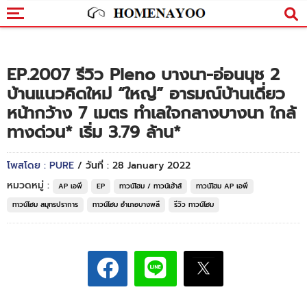
EP.2007 รีวิว Pleno บางนา-อ่อนนุช 2
บ้านแนวคิดใหม่ “ใหญ่” อารมณ์บ้านเดี่ยว
หน้ากว้าง 7 เมตร ทำเลใจกลางบางนา ใกล้
ทางด่วน* เริ่ม 3.79 ล้าน*
โพสโดย : PURE
/ วันที่ : 28 January 2022
หมวดหมู่ :
AP เอพี
EP
ทาวน์โฮม / ทาวน์เฮ้าส์
ทาวน์โฮม AP เอพี
ทาวน์โฮม สมุทรปราการ
ทาวน์โฮม อำเภอบางพลี
รีวิว ทาวน์โฮม