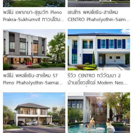
พลีโน่ แพรกษา-สุขุมวิท Pleno
เซนโทร พหลโยธิน-สายไหม
Praksa-Sukhumvit ทาวน์โฮม
CENTRO Phaholyothin-Saimai
และบ้านแฝดใหม่ ติดถนนสุขุมวิท
บ้าน NEW DESIGN ติดถนน
สายเก่า พร้อม Fitness 24 ชม.*
สายไหม ใกล้ทางด่วน 3
พลีโน่ พหลโยธิน-สายไหม 57
รีวิว CENTRO ทวีวัฒนา 2
Pleno Phaholyothin-Saimai
บ้านเดี่ยวสไตล์ Modern Neo
57 พรีเมียมทาวน์โฮมโครงการ
Classic ที่ดินใหญ่ 100
ใหม่จาก AP ทำเลใจกลาง
สายไหม ใกล้