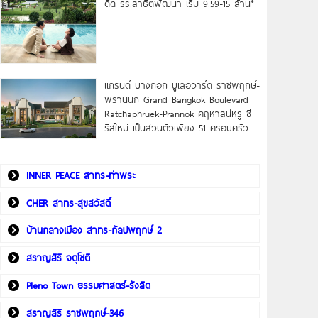
ดิด รร.สาธิตพัฒนา เริ่ม 9.59-15 ล้าน*
แกรนด์ บางกอก บูเลอวาร์ด ราชพฤกษ์-
พรานนก Grand Bangkok Boulevard
Ratchaphruek-Prannok คฤหาสน์หรู ซี
รีส์ใหม่ เป็นส่วนตัวเพียง 51 ครอบครัว
INNER PEACE สาทร-ท่าพระ
CHER สาทร-สุขสวัสดิ์
บ้านกลางเมือง สาทร-กัลปพฤกษ์ 2
สราญสิริ จตุโชติ
Pleno Town ธรรมศาสตร์-รังสิต
สราญสิริ ราชพฤกษ์-346