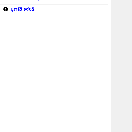
บุราสิริ จตุโชติ