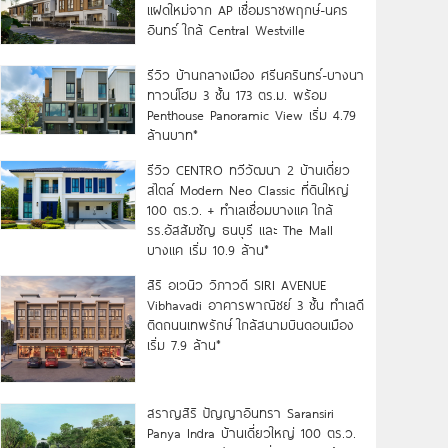
แฝดใหม่จาก AP เชื่อมราชพฤกษ์-นคร
อินทร์ ใกล้ Central Westville
รีวิว บ้านกลางเมือง ศรีนครินทร์-บางนา
ทาวน์โฮม 3 ชั้น 173 ตร.ม. พร้อม
Penthouse Panoramic View เริ่ม 4.79
ล้านบาท*
รีวิว CENTRO ทวีวัฒนา 2 บ้านเดี่ยว
สไตล์ Modern Neo Classic ที่ดินใหญ่
100 ตร.ว. + ทำเลเชื่อมบางแค ใกล้
รร.อัสสัมชัญ ธนบุรี และ The Mall
บางแค เริ่ม 10.9 ล้าน*
สิริ อเวนิว วิภาวดี SIRI AVENUE
Vibhavadi อาคารพาณิชย์ 3 ชั้น ทำเลดี
ติดถนนเทพรักษ์ ใกล้สนามบินดอนเมือง
เริ่ม 7.9 ล้าน*
สราญสิริ ปัญญาอินทรา Saransiri
Panya Indra บ้านเดี่ยวใหญ่ 100 ตร.ว.