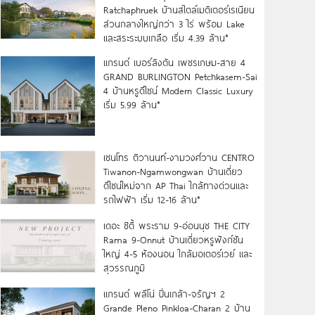
Ratchaphruek บ้านสไตล์เมดิเตอร์เรเนียน
ส่วนกลางใหญ่กว่า 3 ไร่ พร้อม Lake
และสระระบบเกลือ เริ่ม 4.39 ล้าน*
แกรนด์ เบอร์ลิงตัน เพชรเกษม-สาย 4
GRAND BURLINGTON Petchkasem-Sai
4 บ้านหรูดีไซน์ Modern Classic Luxury
เริ่ม 5.99 ล้าน*
เซนโทร ติวานนท์-งามวงศ์วาน CENTRO
Tiwanon-Ngamwongwan บ้านเดี่ยว
ดีไซน์ใหม่จาก AP Thai ใกล้ทางด่วนและ
รถไฟฟ้า เริ่ม 12-16 ล้าน*
เดอะ ซิตี้ พระราม 9-อ่อนนุช THE CITY
Rama 9-Onnut บ้านเดี่ยวหรูฟังก์ชัน
ใหญ่ 4-5 ห้องนอน ใกล้มอเตอร์เวย์ และ
สุวรรณภูมิ
แกรนด์ พลีโน่ ปิ่นเกล้า-จรัญฯ 2
Grande Pleno Pinkloa-Charan 2 บ้าน