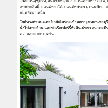
ใกล้ถนนสุขุมวิท, ถนนชัยพฤกษ์ 2, ถนนเลียบทางรถไฟ
เทพประสิทธิ์, ถนนพัทยาใต้, ถนนทัพพระยา, ถนนพัทย
ถนนพัทยาเหนือ
ใกล้ทางด่วนมอเตอร์เวย์เดินทางเข้าออกกรุงเทพฯ-ชลบุ
นั่งไปเกาะล้าน และท่าเรือเฟอร์รี่หัวหิน-พัทยา
อนาคตมีรถ
ความสะดวกครบครัน