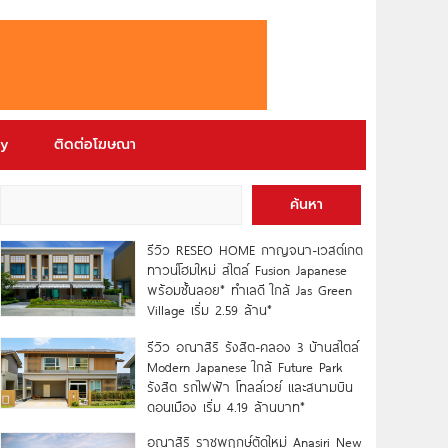
ry
ติดต่อโฆษณา
ค้นหา
รีวิว RESEO HOME กาญจนา-เวสต์เกต
ทาวน์โฮมใหม่ สไตล์ Fusion Japanese
พร้อมชั้นลอย* ทำเลดี ใกล้ Jas Green
Village เริ่ม 2.59 ล้าน*
รีวิว อณาสิริ รังสิต-คลอง 3 บ้านสไตล์
Modern Japanese ใกล้ Future Park
รังสิต รถไฟฟ้า โทลล์เวย์ และสนามบิน
ดอนเมือง เริ่ม 4.19 ล้านบาท*
อณาสิริ ราชพฤกษ์ตัดใหม่ Anasiri New