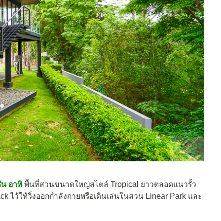
น อาทิ
พื้นที่สวนขนาดใหญ่สไตล์ Tropical ยาวตลอดแนวรั้ว
ck ไว้ให้วิ่งออกกำลังกายหรือเดินเล่นในสวน Linear Park และ