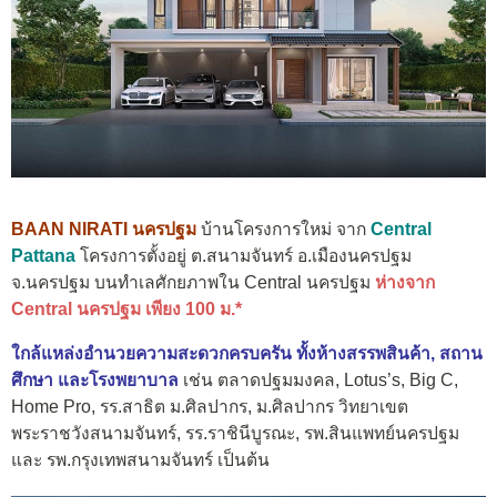
BAAN NIRATI
นครปฐม
บ้านโครงการใหม่ จาก
Central
Pattana
โครงการตั้งอยู่ ต.สนามจันทร์ อ.เมืองนครปฐม
จ.นครปฐม บนทำเลศักยภาพใน Central นครปฐม
ห่างจาก
Central นครปฐม เพียง 100 ม.*
ใกล้แหล่งอำนวยความสะดวกครบครัน ทั้งห้างสรรพสินค้า, สถาน
ศึกษา และโรงพยาบาล
เช่น ตลาดปฐมมงคล, Lotus’s
,
Big C,
Home Pro
,
รร.สาธิต ม.ศิลปากร, ม.ศิลปากร วิทยาเขต
พระราชวังสนามจันทร์​, รร.ราชินีบูรณะ, รพ.สินแพทย์นครปฐม
และ รพ.กรุงเทพสนามจันทร์ เป็นต้น