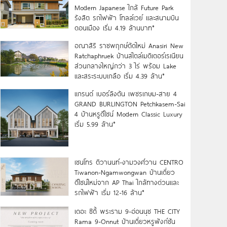
Modern Japanese ใกล้ Future Park
รังสิต รถไฟฟ้า โทลล์เวย์ และสนามบิน
ดอนเมือง เริ่ม 4.19 ล้านบาท*
อณาสิริ ราชพฤกษ์ตัดใหม่ Anasiri New
Ratchaphruek บ้านสไตล์เมดิเตอร์เรเนียน
ส่วนกลางใหญ่กว่า 3 ไร่ พร้อม Lake
และสระระบบเกลือ เริ่ม 4.39 ล้าน*
แกรนด์ เบอร์ลิงตัน เพชรเกษม-สาย 4
GRAND BURLINGTON Petchkasem-Sai
4 บ้านหรูดีไซน์ Modern Classic Luxury
เริ่ม 5.99 ล้าน*
เซนโทร ติวานนท์-งามวงศ์วาน CENTRO
Tiwanon-Ngamwongwan บ้านเดี่ยว
ดีไซน์ใหม่จาก AP Thai ใกล้ทางด่วนและ
รถไฟฟ้า เริ่ม 12-16 ล้าน*
เดอะ ซิตี้ พระราม 9-อ่อนนุช THE CITY
Rama 9-Onnut บ้านเดี่ยวหรูฟังก์ชัน