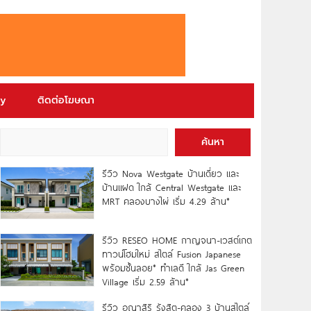
ry
ติดต่อโฆษณา
ค้นหา
รีวิว Nova Westgate บ้านเดี่ยว และ
บ้านแฝด ใกล้ Central Westgate และ
MRT คลองบางไผ่ เริ่ม 4.29 ล้าน*
รีวิว RESEO HOME กาญจนา-เวสต์เกต
ทาวน์โฮมใหม่ สไตล์ Fusion Japanese
พร้อมชั้นลอย* ทำเลดี ใกล้ Jas Green
Village เริ่ม 2.59 ล้าน*
รีวิว อณาสิริ รังสิต-คลอง 3 บ้านสไตล์