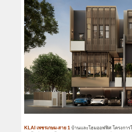
KLAI เพชรเกษม-สาย 1
บ้านและโฮมออฟฟิศ โครงการใ