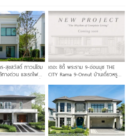
ร-สุขสวัสดิ์ ทาวน์โฮม
เดอะ ซิตี้ พระราม 9-อ่อนนุช THE
ล้ทางด่วน และรถไฟฟ้า
CITY Rama 9-Onnut บ้านเดี่ยวหรู
านีแยกประชาอุทิศ เริ่ม
ฟังก์ชันใหญ่ 4-5