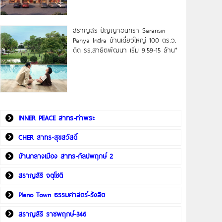
สราญสิริ ปัญญาอินทรา Saransiri
Panya Indra บ้านเดี่ยวใหญ่ 100 ตร.ว.
ดิด รร.สาธิตพัฒนา เริ่ม 9.59-15 ล้าน*
INNER PEACE สาทร-ท่าพระ
CHER สาทร-สุขสวัสดิ์
บ้านกลางเมือง สาทร-กัลปพฤกษ์ 2
สราญสิริ จตุโชติ
Pleno Town ธรรมศาสตร์-รังสิต
สราญสิริ ราชพฤกษ์-346