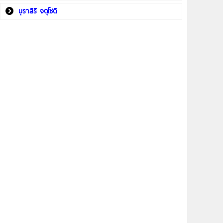
บุราสิริ จตุโชติ