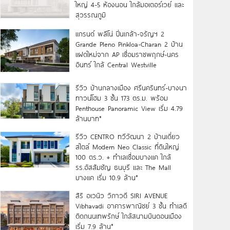
ใหญ่ 4-5 ห้องนอน ใกล้มอเตอร์เวย์ และ
สุวรรณภูมิ
แกรนด์ พลีโน่ ปิ่นเกล้า-จรัญฯ 2
Grande Pleno Pinkloa-Charan 2 บ้าน
แฝดใหม่จาก AP เชื่อมราชพฤกษ์-นคร
อินทร์ ใกล้ Central Westville
รีวิว บ้านกลางเมือง ศรีนครินทร์-บางนา
ทาวน์โฮม 3 ชั้น 173 ตร.ม. พร้อม
Penthouse Panoramic View เริ่ม 4.79
ล้านบาท*
รีวิว CENTRO ทวีวัฒนา 2 บ้านเดี่ยว
สไตล์ Modern Neo Classic ที่ดินใหญ่
100 ตร.ว. + ทำเลเชื่อมบางแค ใกล้
รร.อัสสัมชัญ ธนบุรี และ The Mall
บางแค เริ่ม 10.9 ล้าน*
สิริ อเวนิว วิภาวดี SIRI AVENUE
Vibhavadi อาคารพาณิชย์ 3 ชั้น ทำเลดี
ติดถนนเทพรักษ์ ใกล้สนามบินดอนเมือง
เริ่ม 7.9 ล้าน*