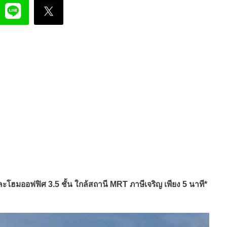
ะโฮมออฟฟิศ 3.5 ชั้น ใกล้สถานี MRT ภาษีเจริญ เพียง 5 นาที*