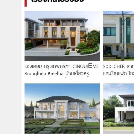
แซงเคียม กรุงเทพกรีฑา CINQUIÈME
รีวิว CHER สาท
Krungthep Kreetha บ้านเดี่ยวหรู
และบ้านแฝด ใก
โครงการใหม่ เอกสิทธิ์เพียง 16
สายสีม่วงใต้ สถ
ครอบครัว จาก
3.59