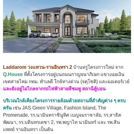
Laddarom วงแหวน-รามอินทรา 2
บ้านหรูโครงการใหม่ จาก
Q.House
ที่ตั้งโครงการอยู่บนถนนกาญจนาภิเษก แขวงออเงิน
เขตสายไหม กทม. ทำเลดี
ใกล้ทางด่วน (จตุโชติ) และมอเตอร์เวย์
และยังอยู่ไม่ไกลจากรถไฟฟ้าสายสีชมพู สถานีคู้บอน
บริเวณใกล้เคียงโครงการรายล้อมด้วยสถานที่สำคัญต่าง ๆ ครบ
ครัน
เช่น JAS Green Village, Fashion Island, The
Promenade, รร.นวมินทราชินูทิศ เบญจมราชาลัย, รร.สาธิต
พัฒนา, รร.บดินทรเดชา 2, รพ.พญาไท นวมินทร์ และ รพ.สิน
แพทย์ รามอินทรา เป็นต้น