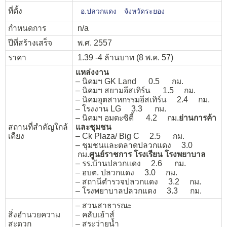
ที่ตั้ง
อ.ปลวกแดง
จังหวัดระยอง
กำหนดการ
n/a
ปีที่สร้างเสร็จ
พ.ศ. 2557
ราคา
1.39 -4 ล้านบาท (8 พ.ค. 57)
แหล่งงาน
– นิคมฯ GK Land 0.5 กม.
– นิคมฯ สยามอีสเทิร์น 1.5 กม.
– นิคมอุตสาหกรรมอีสเทิร์น 2.4 กม.
– โรงงาน LG 3.3 กม.
– นิคมฯ อมตะซิตี้ 4.2 กม.
ย่านการค้า
สถานที่สำคัญใกล้
และชุมชน
เคียง
– Ck Plaza/ Big C 2.5 กม.
– ชุมชนและตลาดปลวกแดง 3.0
กม.
ศูนย์ราชการ โรงเรียน โรงพยาบาล
– รร.บ้านปลวกแดง 2.6 กม.
– อบต. ปลวกแดง 3.0 กม.
– สถานีตำรวจปลวกแดง 3.2 กม.
– โรงพยาบาลปลวกแดง 3.3 กม.
– สวนสาธารณะ
สิ่งอำนวยความ
– คลับเฮ้าส์
สะดวก
– สระว่ายน้ำ