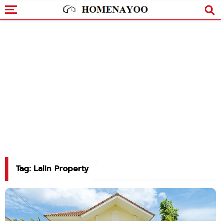
Tag: Lalin Property