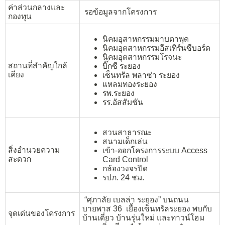
ค่าส่วนกลางและ
รอข้อมูลจากโครงการ
กองทุน
นิคมอุสาหกรรมมาบตาพุด
นิคมอุตสาหกรรมอีสเทิร์นซีบอร์ด
นิคมอุตสาหกรรมโรจนะ
สถานที่สำคัญใกล้
บิ๊กซี ระยอง
เคียง
เซ็นทรัล พลาซ่า ระยอง
แหลมทองระยอง
รพ.ระยอง
รร.อัสสัมชัน
สวนสาธารณะ
สนามเด็กเล่น
สิ่งอำนวยความ
เข้า-ออกโครงการระบบ Access
สะดวก
Card Control
กล้องวงจรปิด
รปภ. 24 ชม.
“ศุภาลัย เบลล่า ระยอง” บนถนน
บายพาส 36 เยื้องเซ็นทรัลระยอง พบกับ
จุดเด่นของโครงการ
บ้านเดี่ยว บ้านรุ่นใหม่ และทาวน์โฮม