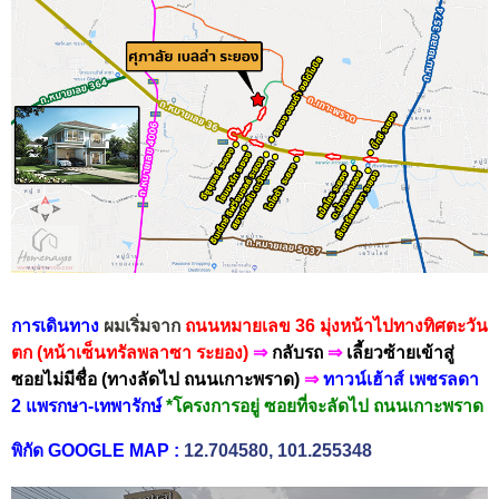
การเดินทาง
ผมเริ่มจาก
ถนนหมายเลข 36 มุ่งหน้าไปทางทิศตะวัน
ตก (หน้าเซ็นทรัลพลาซา ระยอง)
⇒
กลับรถ
⇒
เลี้ยวซ้ายเข้าสู่
ซอยไม่มีชื่อ (ทางลัดไป ถนนเกาะพราด)
⇒
ทาวน์เฮ้าส์ เพชรลดา
2 แพรกษา-เทพารักษ์
*โครงการอยู่ ซอยที่จะลัดไป ถนนเกาะพราด
พิกัด GOOGLE MAP
:
12.704580, 101.255348