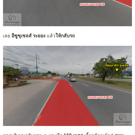
เลย
อีซูซุเซลส์ ระยอง
แล้ว
ให้กลับรถ