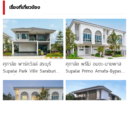
เรื่องที่เกี่ยวข้อง
ศุภาลัย พาร์ควิลล์ สระบุรี
ศุภาลัย พรีโม่ อมตะ-บายพาส
Supalai Park Ville Saraburi
Supalai Primo Amata-Bypass
บ้านเดี่ยวและบ้านแฝดซีรีส์ใหม่
ทาวน์โฮม บ้านแฝด บ้านเดี่ยว
บนทำเลติดถนนใหญ่ เริ่ม
ใกล้ถนนเลี่ยงเมือง
ศุภาลัย บลิซ บ้านจั่น Supalai
ศุภาลัย ไพร์ม วิลล่า แจ้งวัฒนะ