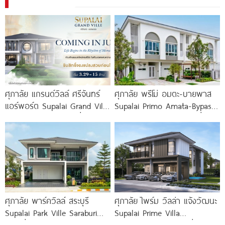
ศุภาลัย แกรนด์วิลล์ ศรีจันทร์
ศุภาลัย พรีโม่ อมตะ-บายพาส
แอร์พอร์ต Supalai Grand Ville
Supalai Primo Amata-Bypass
Srichan-Airport บ้านเดี่ยวหรู
ทาวน์โฮม บ้านแฝด บ้านเดี่ยว
ใกล้
ใกล้ถนนเลี่ยงเมือง
ศุภาลัย พาร์ควิลล์ สระบุรี
ศุภาลัย ไพร์ม วิลล่า แจ้งวัฒนะ
Supalai Park Ville Saraburi
Supalai Prime Villa
บ้านเดี่ยวและบ้านแฝดซีรีส์ใหม่
Chaengwattana บ้านเดี่ยว