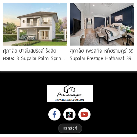
บนทำเลติดถนนใหญ่ เริ่ม
Tropical
ศุภาลัย ปาล์มสปริงส์ รังสิต
ศุภาลัย เพรสทิจ หทัยราษฎร์ 39
คลอง 3 Supalai Palm Springs
Supalai Prestige Hathairat 39
Rangsit Klong
แลกลิงค์