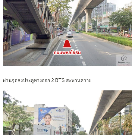
ผ่านจุดลงประตูทางออก 2 BTS สะพานควาย