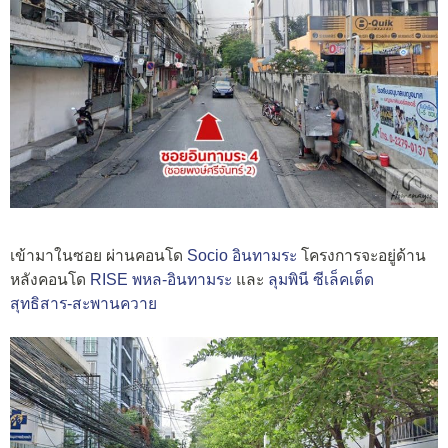
เข้ามาในซอย ผ่านคอนโด
Socio อินทามระ
โครงการจะอยู่ด้าน
หลังคอนโด
RISE พหล-อินทามระ
และ
ลุมพินี ซีเล็คเต็ด
สุทธิสาร-สะพานควาย