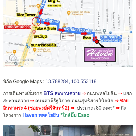
พิกัด Google Maps :
13.788284, 100.553118
การเดินทางเริ่มจาก
BTS สะพานควาย
⇒
ถนนพหลโยธิน
⇒
แยก
สะพานควาย
⇒
ถนนสาลีรัฐวิภาค-ถนนสุทธิสารวินิจฉัย
⇒ ซอย
อินทามระ 4 (ซอยพงษ์ศรีจันทร์ 2) ⇒
ประมาณ 80 เมตร*
⇒
ถึง
โครงการ
Haven พหลโยธิน
*ใกล้ปั๊ม Esso