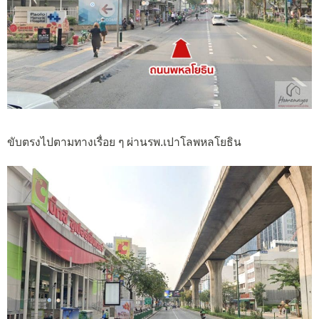
ขับตรงไปตามทางเรื่อย ๆ ผ่านรพ.เปาโลพหลโยธิน