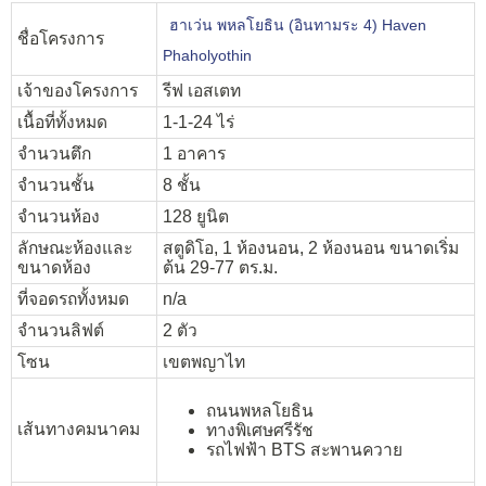
ฮาเว่น พหลโยธิน (อินทามระ 4) Haven
ชื่อโครงการ
Phaholyothin
เจ้าของโครงการ
รีฟ เอสเตท
เนื้อที่ทั้งหมด
1-1-24 ไร่
จำนวนตึก
1 อาคาร
จำนวนชั้น
8 ชั้น
จำนวนห้อง
128 ยูนิต
ลักษณะห้องและ
สตูดิโอ, 1 ห้องนอน, 2 ห้องนอน ขนาดเริ่ม
ขนาดห้อง
ต้น 29-77 ตร.ม.
ที่จอดรถทั้งหมด
n/a
จำนวนลิฟต์
2 ตัว
โซน
เขตพญาไท
ถนนพหลโยธิน
เส้นทางคมนาคม
ทางพิเศษศรีรัช
รถไฟฟ้า BTS สะพานควาย