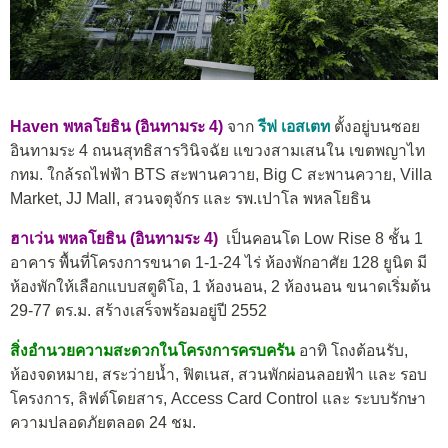
Haven พหลโยธิน (อินทามระ 4)
จาก
รีฟ เอสเตท
ตั้งอยู่บนซอย
อินทามระ 4 ถนนสุทธิสารวินิจฉัย แขวงสามเสนใน เขตพญาไท
กทม. ใกล้รถไฟฟ้า BTS สะพานควาย, Big C สะพานควาย, Villa
Market, JJ Mall, สวนจตุจักร และ รพ.เปาโล พหลโยธิน
ฮาเว่น พหลโยธิน
(อินทามระ 4)
เป็นคอนโด Low Rise 8 ชั้น 1
อาคาร พื้นที่โครงการขนาด 1-1-24 ไร่ ห้องพักอาศัย 128 ยูนิต มี
ห้องพักให้เลือกแบบสตูดิโอ, 1 ห้องนอน, 2 ห้องนอน ขนาดเริ่มต้น
29-77 ตร.ม. สร้างเสร็จพร้อมอยู่ปี 2552
สิ่งอำนวยความสะดวกในโครงการครบครัน
อาทิ โถงต้อนรับ,
ห้องจดหมาย, สระว่ายน้ำ, ฟิตเนส, สวนพักผ่อนลอยฟ้า และ รอบ
โครงการ, ลิฟต์โดยสาร, Access Card Control และ ระบบรักษา
ความปลอดภัยตลอด 24 ชม.