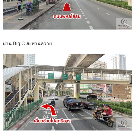
ผ่าน Big C สะพานควาย