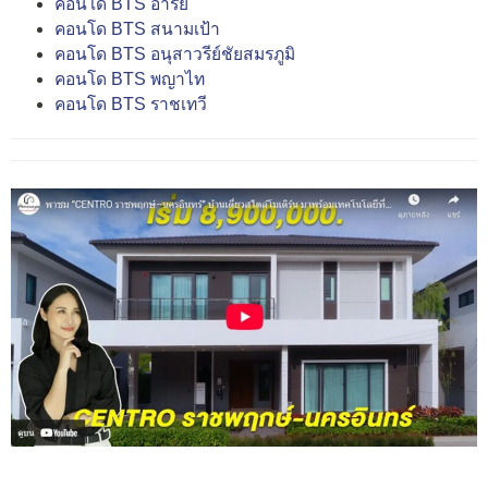
คอนโด BTS อารีย์
คอนโด BTS สนามเป้า
คอนโด BTS อนุสาวรีย์ชัยสมรภูมิ
คอนโด BTS พญาไท
คอนโด BTS ราชเทวี