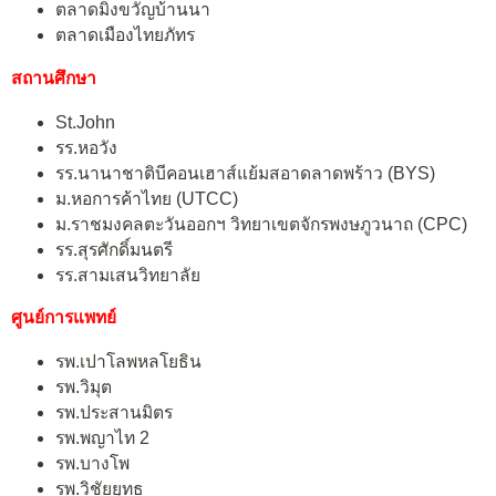
ตลาดมิ่งขวัญบ้านนา
ตลาดเมืองไทยภัทร
สถานศึกษา
St.John
รร.หอวัง
รร.นานาชาติบีคอนเฮาส์แย้มสอาดลาดพร้าว (BYS)
ม.หอการค้าไทย (UTCC)
ม.ราชมงคลตะวันออกฯ วิทยาเขตจักรพงษภูวนาถ (CPC)
รร.สุรศักดิ์มนตรี
รร.สามเสนวิทยาลัย
ศูนย์การแพทย์
รพ.เปาโลพหลโยธิน
รพ.วิมุต
รพ.ประสานมิตร
รพ.พญาไท 2
รพ.บางโพ
รพ.วิชัยยุทธ