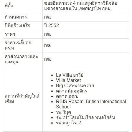
ซอยอินทามระ 4 ถนนสุทธิสารวินิจฉัย
ที่ตั้ง
แขวงสามเสนใน เขตพญาไท กทม.
กำหนดการ
n/a
ปีที่สร้างเสร็จ
ปี 2552
ราคา
n/a
ราคาเฉลี่ยต่อ
n/a
ตร.ม
ค่าส่วนกลางและ
n/a
กองทุน
La Villa อารีย์
Villa Market
Big C สะพานควาย
ตลาดนัดจตุจักร
สถานที่สำคัญใกล้
ตลาด อตก.
เคียง
RBIS Rasami British International
School
รพ.วิมุต
รพ.เปาโลเมโมเรียล พหลโยธิน
รพ.พญาไท 2