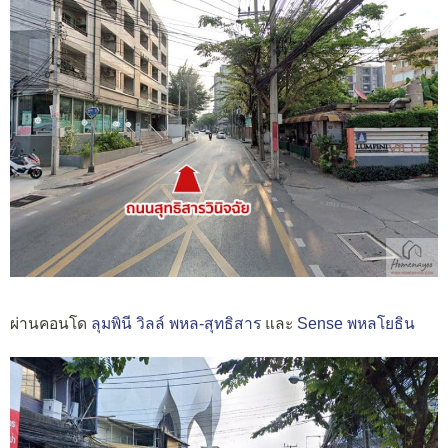
ผ่านคอนโด
ลุมพินี วิลล์ พหล-สุทธิสาร
และ
Sense พหลโยธิน