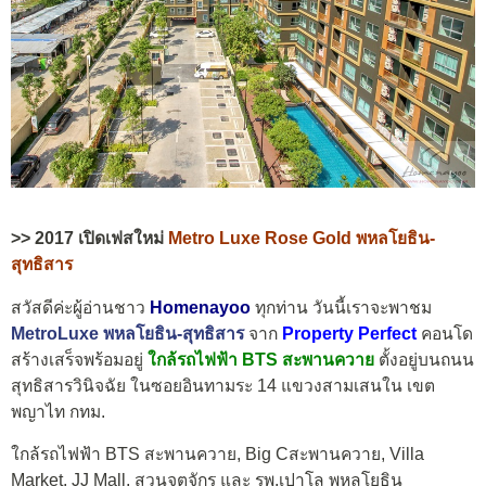
>> 2017 เปิดเฟสใหม่
Metro Luxe Rose Gold พหลโยธิน-
สุทธิสาร
สวัสดีค่ะผู้อ่านชาว
Homenayoo
ทุกท่าน วันนี้เราจะพาชม
MetroLuxe พหลโยธิน-สุทธิสาร
จาก
Property Perfect
คอนโด
สร้างเสร็จพร้อมอยู่
ใกล้รถไฟฟ้า BTS สะพานควาย
ตั้งอยู่บนถนน
สุทธิสารวินิจฉัย ในซอยอินทามระ 14 แขวงสามเสนใน เขต
พญาไท กทม.
ใกล้รถไฟฟ้า BTS สะพานควาย, Big Cสะพานควาย, Villa
Market, JJ Mall, สวนจตุจักร และ รพ.เปาโล พหลโยธิน