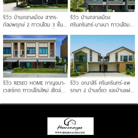
รีวิว บ้านกลางเมือง สาทร-
รีวิว บ้านกลางเมือง
กัลปพฤกษ์ 2 ทาวน์โฮม 3 ชั้น
ศรีนครินทร์-บางนา ทาวน์โฮม 3
ติดถนนใหญ่กัลปพฤกษ์ เชื่อมต่อ
ชั้น 173 ตร.ม. พร้อม
สาทร เพียง
Penthouse
รีวิว RESEO HOME กาญจนา-
รีวิว อณาสิริ ศรีนครินทร์-แพ
เวสต์เกต ทาวน์โฮมใหม่ สไตล์
รกษา 2 บ้านเดี่ยว และบ้านแฝด
Fusion Japanese พร้อมชั้น
ดีไซน์ LAGOM ใกล้ BTS
ลอย* ทำเลดี