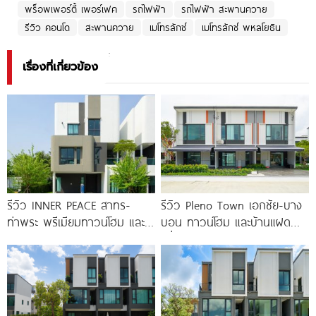
พร็อพเพอร์ตี้ เพอร์เฟค
รถไฟฟ้า
รถไฟฟ้า สะพานควาย
รีวิว คอนโด
สะพานควาย
เมโทรลักซ์
เมโทรลักซ์ พหลโยธิน
เรื่องที่เกี่ยวข้อง
รีวิว INNER PEACE สาทร-
รีวิว Pleno Town เอกชัย-บาง
ท่าพระ พรีเมียมทาวน์โฮม และ
บอน ทาวน์โฮม และบ้านแฝด
บ้านแฝด 3 ชั้น ใกล้ BTS
เพื่อคนรุ่นใหม่ ใกล้ทางด่วน และ
Central 2