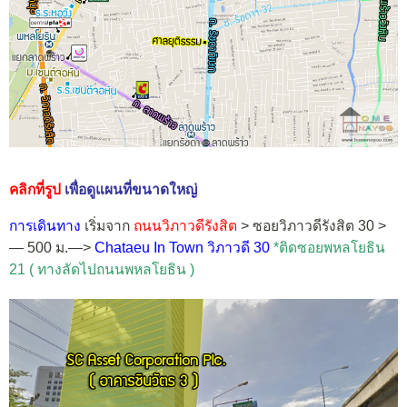
คลิกที่รูป
เพื่อดูแผนที่ขนาดใหญ่
การเดินทาง
เริ่มจาก
ถนนวิภาวดีรังสิต
> ซอยวิภาวดีรังสิต 30 >
— 500 ม.—>
Chataeu In Town วิภาวดี 30
*ติดซอยพหลโยธิน
21 ( ทางลัดไปถนนพหลโยธิน )