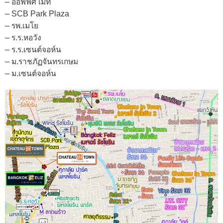
– ออฟฟิศ เมท
– SCB Park Plaza
– รพ.เมโย
– ร.ร.หอวัง
– ร.ร.เซนต์จอห์น
– ม.ราชภัฏจันทรเกษม
– ม.เซนต์จอห์น