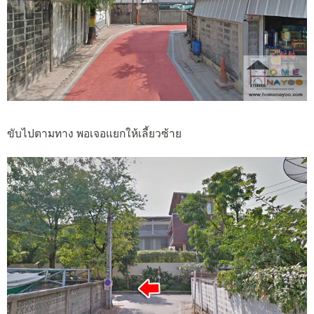
ขับไปตามทาง พอเจอแยกให้เลี้ยวซ้าย