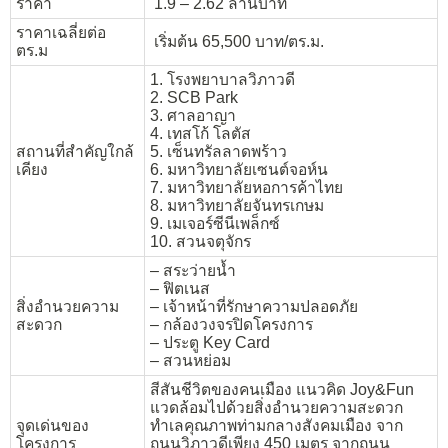
ราคา
1.9 – 2.62 ล้านบาท
ราคาเฉลี่ยต่อ
เริ่มต้น 65,500 บาท/ตร.ม.
ตร.ม
1. โรงพยาบาลวิภาวดี
2. SCB Park
3. ศาลอาญา
4. เทสโก้ โลตัส
สถานที่สำคัญใกล้
5. เซ็นทรัลลาดพร้าว
เคียง
6. มหาวิทยาลัยเซนต์จอห์น
7. มหาวิทยาลัยหอการค้าไทย
8. มหาวิทยาลัยจันทรเกษม
9. เมเจอร์ซีนีเพล็กซ์
10. สวนจตุจักร
– สระว่ายน้ำ
– ฟิตเนส
สิ่งอำนวยความ
– เจ้าหน้าที่รักษาความปลอดภัย
สะดวก
– กล้องวงจรปิดโครงการ
– ประตู Key Card
– สวนหย่อม
สีสันชีวิตของคนเมือง แนวคิด Joy&Fun
แวดล้อมไปด้วยสิ่งอำนวยความสะดวก
จุดเด่นของ
ทำเลคุณภาพท่ามกลางสังคมเมือง จาก
โครงการ
ถนนวิภาวดีเพียง 450 เมตร จากถนน