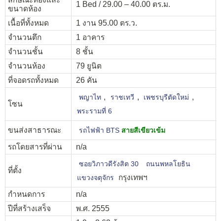
1 Bed / 29.00 – 40.00 ตร.ม.
ขนาดห้อง
เนื้อที่ทั้งหมด
1 งาน 95.00 ตร.ว.
จำนวนตึก
1 อาคาร
จำนวนชั้น
8 ชั้น
จำนวนห้อง
79 ยูนิต
ที่จอดรถทั้งหมด
26 คัน
,
,
,
พญาไท
ราชเทวี
เพชรบุรีตัดใหม่
โซน
พระรามที่ 6
ขนส่งสาธารณะ
รถไฟฟ้า BTS
สายสีเขียวเข้ม
รถโดยสารที่ผ่าน
n/a
ซอยวิภาวดีรังสิต 30
ถนนพหลโยธิน
ที่ตั้ง
กรุงเทพฯ
แขวงจตุจักร
กำหนดการ
n/a
ปีที่สร้างเสร็จ
พ.ศ. 2555