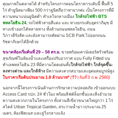
คุณภาพในตลาดได้ สำหรับโครงการคอนโดราคาระดับนี้ พื้นที่ 5
ไร่ ทำยูนิตมาเพียง 500 กว่ายูนิตถือว่าหายากค่ะ เป็นโครงการที่มี
ความหนาแน่นยูนิตต่ำ ทำเลใจกลางเมือง
ใกล้รถไฟฟ้า BTS
พหลโยธิน 24
, รถไฟฟ้าสายสีแดง และ ทางยกระดับอุตราภิมุข มี
ทางเข้าออกได้หลายทาง ทั้งด้านถนนพหลโยธิน,
ถนน
วิภาวดีรังสิต และยังสามารถตัดผ่าน SCB Park ไปออกถนน
รัชดาภิเษกได้อีกด้วย
ขนาดห้องเริ่มต้นที่ 29 – 58 ตร.ม.
ขายพร้อมเคาน์เตอร์ครัวพร้อม
สุขภัณฑ์ในห้องน้ำและเครื่องปรับอากาศ แบบ Fully Fitted บน
ทำเลพหลโยธิน 23 ที่มีความโดดเด่นทั้ง
ใกล้รถไฟฟ้า ใกล้จุดขึ้น-
ลงทางด่วน และใกล้ห้าง
มีความสะดวกสบายและอุดมสมบูรณ์สูง
ในราคาเริ่มต้นประมาณ 1.8 ล้านบาท*
(รีวิววันที่ 3 ก.พ. 2560)
นอกจากนี้โครงการเน้นด้านการรักษาความปลอดภัย เข้าออกแบบ
Access Card รปภ. 24 ชั่วโมง พร้อมลิฟต์ล็อกชั้นและสิ่งอำนวย
ความสะดวกภายในโครงการ ทั้งสวนสีเขียวขนาดใหญ่กว่า 1 ไร่
สไตล์ Urban Tropical Garden, สระว่ายน้ำยาวประมาณ 25
เมตร, ห้องฟิตเนส และลู่วิ่งกลางแจ้ง