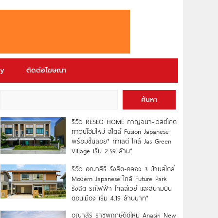
ry
ติดต่อโฆษณา
ค้นหา
รีวิว RESEO HOME กาญจนา-เวสต์เกต
ทาวน์โฮมใหม่ สไตล์ Fusion Japanese
พร้อมชั้นลอย* ทำเลดี ใกล้ Jas Green
Village เริ่ม 2.59 ล้าน*
รีวิว อณาสิริ รังสิต-คลอง 3 บ้านสไตล์
Modern Japanese ใกล้ Future Park
รังสิต รถไฟฟ้า โทลล์เวย์ และสนามบิน
ดอนเมือง เริ่ม 4.19 ล้านบาท*
อณาสิริ ราชพฤกษ์ตัดใหม่ Anasiri New