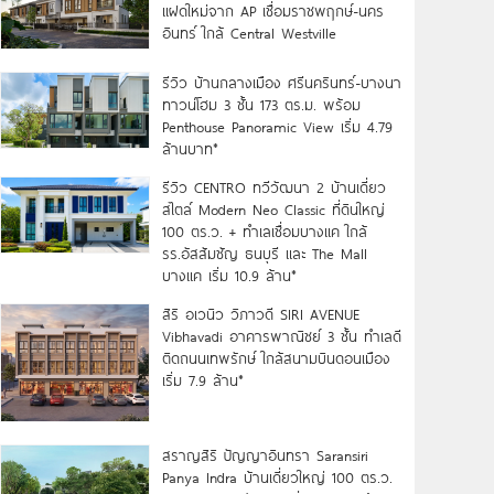
แฝดใหม่จาก AP เชื่อมราชพฤกษ์-นคร
อินทร์ ใกล้ Central Westville
รีวิว บ้านกลางเมือง ศรีนครินทร์-บางนา
ทาวน์โฮม 3 ชั้น 173 ตร.ม. พร้อม
Penthouse Panoramic View เริ่ม 4.79
ล้านบาท*
รีวิว CENTRO ทวีวัฒนา 2 บ้านเดี่ยว
สไตล์ Modern Neo Classic ที่ดินใหญ่
100 ตร.ว. + ทำเลเชื่อมบางแค ใกล้
รร.อัสสัมชัญ ธนบุรี และ The Mall
บางแค เริ่ม 10.9 ล้าน*
สิริ อเวนิว วิภาวดี SIRI AVENUE
Vibhavadi อาคารพาณิชย์ 3 ชั้น ทำเลดี
ติดถนนเทพรักษ์ ใกล้สนามบินดอนเมือง
เริ่ม 7.9 ล้าน*
สราญสิริ ปัญญาอินทรา Saransiri
Panya Indra บ้านเดี่ยวใหญ่ 100 ตร.ว.