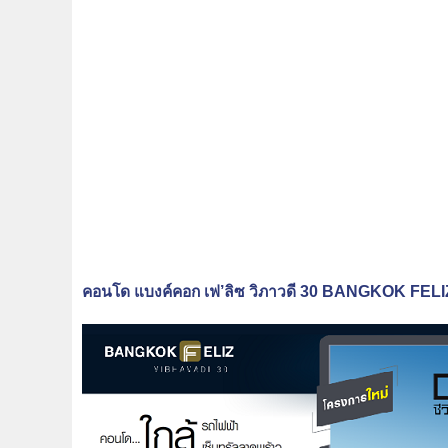
คอนโด แบงค์คอก เฟ’ลิซ วิภาวดี 30 BANGKOK FEL