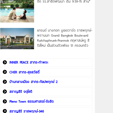
ดิด รร.สาธิตพัฒนา เริ่ม 9.59-15 ล้าน*
แกรนด์ บางกอก บูเลอวาร์ด ราชพฤกษ์-
พรานนก Grand Bangkok Boulevard
Ratchaphruek-Prannok คฤหาสน์หรู ซี
รีส์ใหม่ เป็นส่วนตัวเพียง 51 ครอบครัว
INNER PEACE สาทร-ท่าพระ
CHER สาทร-สุขสวัสดิ์
บ้านกลางเมือง สาทร-กัลปพฤกษ์ 2
สราญสิริ จตุโชติ
Pleno Town ธรรมศาสตร์-รังสิต
สราญสิริ ราชพฤกษ์-346