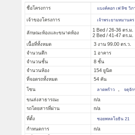
ชื่อโครงการ
แบงค์คอก เฟ’ลิซ วิ
เจ้าของโครงการ
เจ้าพระยามหมานค
1 Bed / 26-36 ตร.ม.
ลักษณะห้องและขนาดห้อง
2 Bed / 41-47 ตร.ม.
เนื้อที่ทั้งหมด
3 งาน 99.00 ตร.ว.
จำนวนตึก
1 อาคาร
จำนวนชั้น
8 ชั้น
จำนวนห้อง
154 ยูนิต
ที่จอดรถทั้งหมด
54 คัน
โซน
,
ลาดพร้าว
จตุจัก
ขนส่งสาธารณะ
n/a
รถโดยสารที่ผ่าน
n/a
ที่ตั้ง
ซอยพหลโยธิน 21
กำหนดการ
n/a