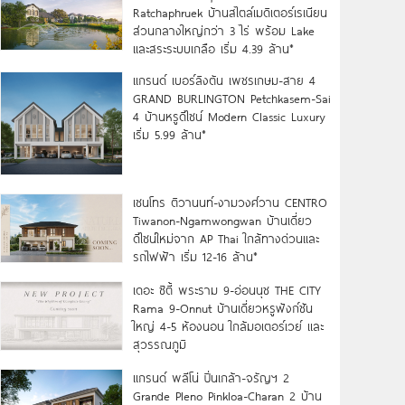
Ratchaphruek บ้านสไตล์เมดิเตอร์เรเนียน
ส่วนกลางใหญ่กว่า 3 ไร่ พร้อม Lake
และสระระบบเกลือ เริ่ม 4.39 ล้าน*
แกรนด์ เบอร์ลิงตัน เพชรเกษม-สาย 4
GRAND BURLINGTON Petchkasem-Sai
4 บ้านหรูดีไซน์ Modern Classic Luxury
เริ่ม 5.99 ล้าน*
เซนโทร ติวานนท์-งามวงศ์วาน CENTRO
Tiwanon-Ngamwongwan บ้านเดี่ยว
ดีไซน์ใหม่จาก AP Thai ใกล้ทางด่วนและ
รถไฟฟ้า เริ่ม 12-16 ล้าน*
เดอะ ซิตี้ พระราม 9-อ่อนนุช THE CITY
Rama 9-Onnut บ้านเดี่ยวหรูฟังก์ชัน
ใหญ่ 4-5 ห้องนอน ใกล้มอเตอร์เวย์ และ
สุวรรณภูมิ
แกรนด์ พลีโน่ ปิ่นเกล้า-จรัญฯ 2
Grande Pleno Pinkloa-Charan 2 บ้าน