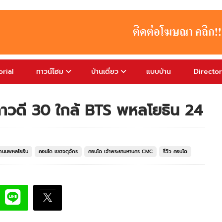
rial
ทาวน์โฮม
บ้านเดี่ยว
แบบบ้าน
Directo
าวดี 30 ใกล้ BTS พหลโยธิน 24
ถนนพหลโยธิน
คอนโด เขตจตุจักร
คอนโด เจ้าพระยามหานคร CMC
รีวิว คอนโด