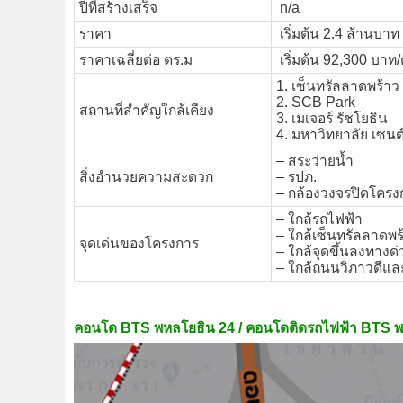
ปีที่สร้างเสร็จ
n/a
ราคา
เริ่มต้น 2.4 ล้านบาท
ราคาเฉลี่ยต่อ ตร.ม
เริ่มต้น 92,300 บาท/
1. เซ็นทรัลลาดพร้าว
2. SCB Park
สถานที่สำคัญใกล้เคียง
3. เมเจอร์ รัชโยธิน
4. มหาวิทยาลัย เซนต
– สระว่ายน้ำ
สิ่งอำนวยความสะดวก
– รปภ.
– กล้องวงจรปิดโครง
– ใกล้รถไฟฟ้า
– ใกล้เซ็นทรัลลาดพร
จุดเด่นของโครงการ
– ใกล้จุดขึ้นลงทางด
– ใกล้ถนนวิภาวดีแล
คอนโด BTS พหลโยธิน 24 / คอนโดติดรถไฟฟ้า BTS พ