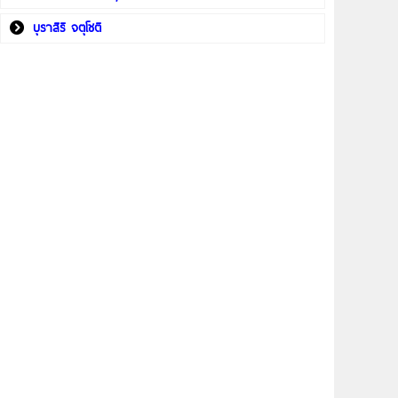
บุราสิริ จตุโชติ