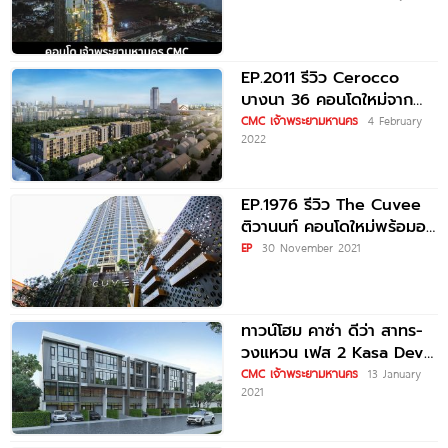
EP.2011 รีวิว Cerocco
บางนา 36 คอนโดใหม่จาก
CMC ตรงข้าม Central
CMC เจ้าพระยามหานคร
4 February
2022
บางนา
EP.1976 รีวิว The Cuvee
ติวานนท์ คอนโดใหม่พร้อมอยู่
เดินทางสะดวก ติด MRT
EP
30 November 2021
แยกติวานนท์
ทาวน์โฮม คาซ่า ดีว่า สาทร-
วงแหวน เฟส 2 Kasa Deva
Sathorn-Wongwaen
CMC เจ้าพระยามหานคร
13 January
2021
Phase