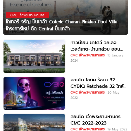
CMC เจ้าพระยามหานคร
โคเทอรี จรัญ-ปิ่นเกล้า Coterie Charan-Pinklao Pool Villa
โครงการใหม่ ติด Central ปิ่นเกล้า
ทาวน์โฮม ชาโตว์ วิลเลจ
เวสต์เกต-บ้านกล้วย ออน
เดอะเลค Chateau Village
CMC เจ้าพระยามหานคร
15 January
2024
Westgate-Baan Kluay
On
คอนโด ไซบิค รัชดา 32
CYBIQ Ratchada 32 ใกล้
ม.ราชภัฏจันทรเกษม เริ่ม
CMC เจ้าพระยามหานคร
20 May
2022
คอนโด เจ้าพระยามหานคร
CMC 2022-2023
CMC เจ้าพระยามหานคร
19 May 2022