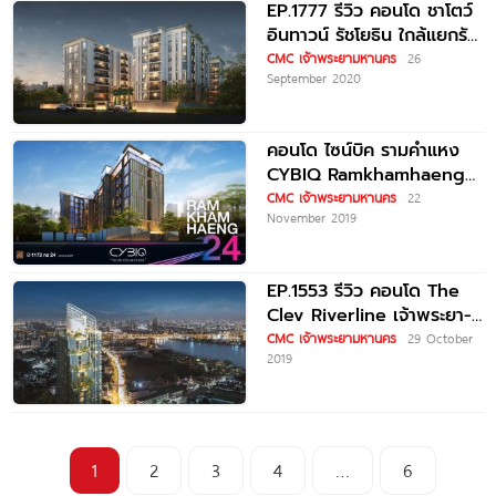
EP.1777 รีวิว คอนโด ชาโตว์
อินทาวน์ รัชโยธิน ใกล้แยกรัช
โยธิน และ BTS รัชโยธิน
CMC เจ้าพระยามหานคร
26
September 2020
คอนโด ไซน์บิค รามคำแหง
CYBIQ Ramkhamhaeng
เริ่ม 2.1 ล้านบาท*
CMC เจ้าพระยามหานคร
22
November 2019
EP.1553 รีวิว คอนโด The
Clev Riverline เจ้าพระยา-
วงศ์สว่าง ใกล้ MRT
CMC เจ้าพระยามหานคร
29 October
2019
วงศ์สว่าง
1
2
3
4
…
6