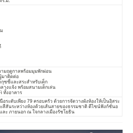
ตร.ม.
ษม
ี
ตามฤดูกาลพร้อมมุมพักผ่อน
้มาติดต่อ
ากุซซี่และสระสำหรับเด็ก
ยกลางแจ้ง พร้อมสนามเด็กเล่น
i ทั้งอาคาร
หนือระดับเพียง 79 ครอบครัว ด้วยการจัดวางผังห้องให้เป็นอิสระ
ะสีสันระหว่างห้องด้วยเส้นสายของธรรมชาติ ดีไซน์ฟังก์ชั่นอ
น และ ภายนอก ณ ใจกลางเมืองรัชโยธิน