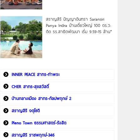
สราญสิริ ปัญญาอินทรา Saransiri
Panya Indra บ้านเดี่ยวใหญ่ 100 ตร.ว.
ดิด รร.สาธิตพัฒนา เริ่ม 9.59-15 ล้าน*
INNER PEACE สาทร-ท่าพระ
CHER สาทร-สุขสวัสดิ์
บ้านกลางเมือง สาทร-กัลปพฤกษ์ 2
สราญสิริ จตุโชติ
Pleno Town ธรรมศาสตร์-รังสิต
สราญสิริ ราชพฤกษ์-346