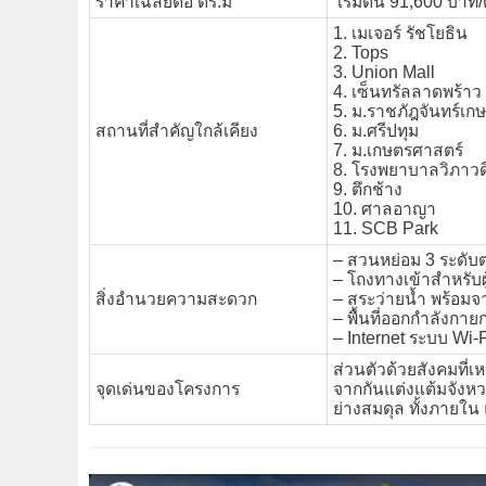
ราคาเฉลี่ยต่อ ตร.ม
เริ่มต้น 91,600 บาท/
1. เมเจอร์ รัชโยธิน
2. Tops
3. Union Mall
4. เซ็นทรัลลาดพร้าว
5. ม.ราชภัฎจันทร์เก
สถานที่สำคัญใกล้เคียง
6. ม.ศรีปทุม
7. ม.เกษตรศาสตร์
8. โรงพยาบาลวิภาวด
9. ตึกช้าง
10. ศาลอาญา
11. SCB Park
– สวนหย่อม 3 ระดับ
– โถงทางเข้าสำหรับผู
สิ่งอำนวยความสะดวก
– สระว่ายน้ำ พร้อมจ
– พื้นที่ออกกำลังกา
– Internet ระบบ Wi-F
ส่วนตัวด้วยสังคมที่เ
จุดเด่นของโครงการ
จากกันแต่งแต้มจังหว
ย่างสมดุล ทั้งภายใ