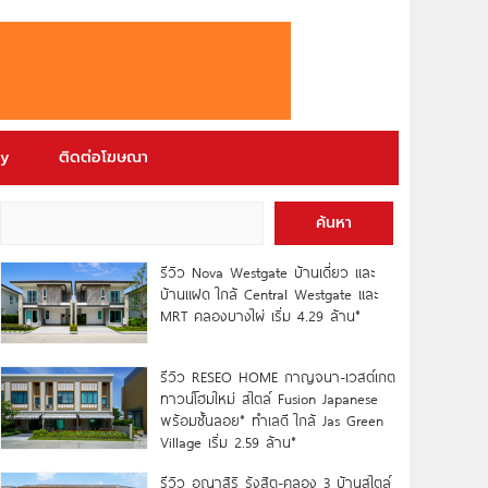
ry
ติดต่อโฆษณา
ค้นหา
รีวิว Nova Westgate บ้านเดี่ยว และ
บ้านแฝด ใกล้ Central Westgate และ
MRT คลองบางไผ่ เริ่ม 4.29 ล้าน*
รีวิว RESEO HOME กาญจนา-เวสต์เกต
ทาวน์โฮมใหม่ สไตล์ Fusion Japanese
พร้อมชั้นลอย* ทำเลดี ใกล้ Jas Green
Village เริ่ม 2.59 ล้าน*
รีวิว อณาสิริ รังสิต-คลอง 3 บ้านสไตล์