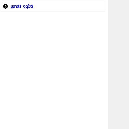
บุราสิริ จตุโชติ