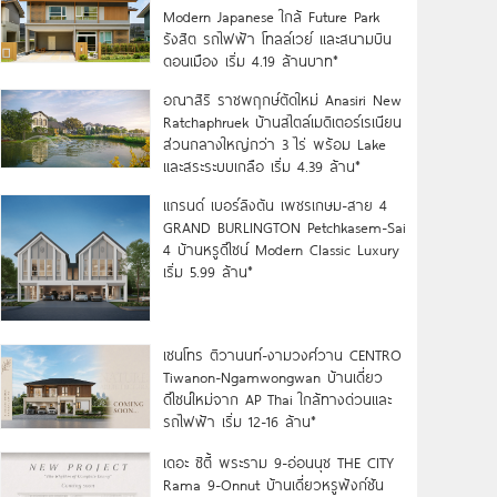
Modern Japanese ใกล้ Future Park
รังสิต รถไฟฟ้า โทลล์เวย์ และสนามบิน
ดอนเมือง เริ่ม 4.19 ล้านบาท*
อณาสิริ ราชพฤกษ์ตัดใหม่ Anasiri New
Ratchaphruek บ้านสไตล์เมดิเตอร์เรเนียน
ส่วนกลางใหญ่กว่า 3 ไร่ พร้อม Lake
และสระระบบเกลือ เริ่ม 4.39 ล้าน*
แกรนด์ เบอร์ลิงตัน เพชรเกษม-สาย 4
GRAND BURLINGTON Petchkasem-Sai
4 บ้านหรูดีไซน์ Modern Classic Luxury
เริ่ม 5.99 ล้าน*
เซนโทร ติวานนท์-งามวงศ์วาน CENTRO
Tiwanon-Ngamwongwan บ้านเดี่ยว
ดีไซน์ใหม่จาก AP Thai ใกล้ทางด่วนและ
รถไฟฟ้า เริ่ม 12-16 ล้าน*
เดอะ ซิตี้ พระราม 9-อ่อนนุช THE CITY
Rama 9-Onnut บ้านเดี่ยวหรูฟังก์ชัน