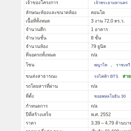
เจ้าของโครงการ
เจ้าพระยามหานคร
ลักษณะห้องและขนาดห้อง
คอนโด
เนื้อที่ทั้งหมด
3 งาน 72.0 ตร.ว.
จำนวนตึก
1 อาคาร
จำนวนชั้น
8 ชั้น
จำนวนห้อง
79 ยูนิต
ที่จอดรถทั้งหมด
n/a
โซน
,
พญาไท
ราชเทวี
ขนส่งสาธารณะ
สายส
รถไฟฟ้า BTS
รถโดยสารที่ผ่าน
n/a
ที่ตั้ง
ซอยพหลโยธิน 30
กำหนดการ
n/a
ปีที่สร้างเสร็จ
พ.ศ. 2552
ราคา
3.39 – 4.79 ล้านบา