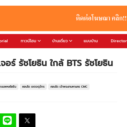
rial
ทาวน์โฮม
บ้านเดี่ยว
แบบบ้าน
Directo
อร์ รัชโยธิน ใกล้ BTS รัชโยธิน
ถนนพหลโยธิน
คอนโด เขตจตุจักร
คอนโด เจ้าพระยามหานคร CMC