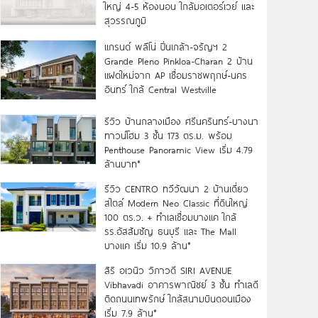
ใหญ่ 4-5 ห้องนอน ใกล้มอเตอร์เวย์ และ
สุวรรณภูมิ
แกรนด์ พลีโน่ ปิ่นเกล้า-จรัญฯ 2
Grande Pleno Pinkloa-Charan 2 บ้าน
แฝดใหม่จาก AP เชื่อมราชพฤกษ์-นคร
อินทร์ ใกล้ Central Westville
รีวิว บ้านกลางเมือง ศรีนครินทร์-บางนา
ทาวน์โฮม 3 ชั้น 173 ตร.ม. พร้อม
Penthouse Panoramic View เริ่ม 4.79
ล้านบาท*
รีวิว CENTRO ทวีวัฒนา 2 บ้านเดี่ยว
สไตล์ Modern Neo Classic ที่ดินใหญ่
100 ตร.ว. + ทำเลเชื่อมบางแค ใกล้
รร.อัสสัมชัญ ธนบุรี และ The Mall
บางแค เริ่ม 10.9 ล้าน*
สิริ อเวนิว วิภาวดี SIRI AVENUE
Vibhavadi อาคารพาณิชย์ 3 ชั้น ทำเลดี
ติดถนนเทพรักษ์ ใกล้สนามบินดอนเมือง
เริ่ม 7.9 ล้าน*