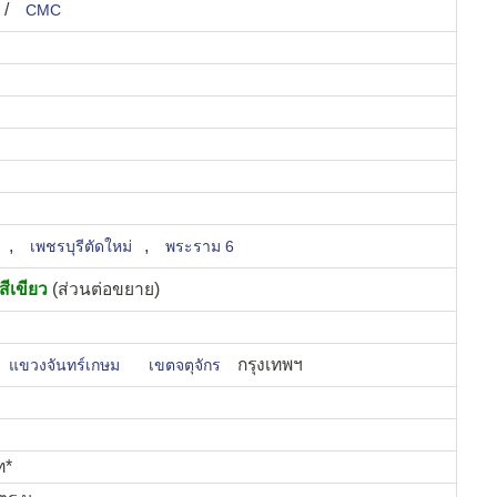
/
CMC
,
,
เพชรบุรีตัดใหม่
พระราม 6
ีเขียว
(ส่วนต่อขยาย)
กรุงเทพฯ
แขวงจันทร์เกษม
เขตจตุจักร
ท*