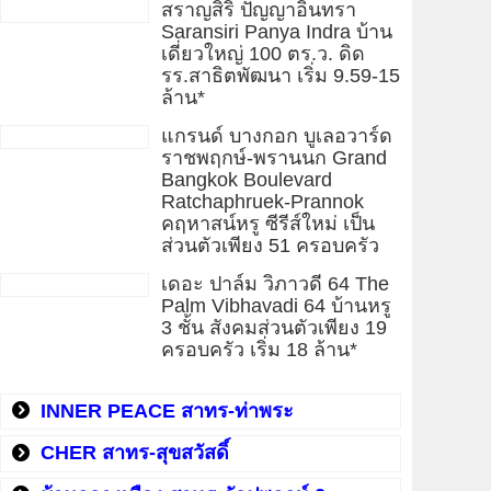
สราญสิริ ปัญญาอินทรา
Saransiri Panya Indra บ้าน
เดี่ยวใหญ่ 100 ตร.ว. ดิด
รร.สาธิตพัฒนา เริ่ม 9.59-15
ล้าน*
แกรนด์ บางกอก บูเลอวาร์ด
ราชพฤกษ์-พรานนก Grand
Bangkok Boulevard
Ratchaphruek-Prannok
คฤหาสน์หรู ซีรีส์ใหม่ เป็น
ส่วนตัวเพียง 51 ครอบครัว
เดอะ ปาล์ม วิภาวดี 64 The
Palm Vibhavadi 64 บ้านหรู
3 ชั้น สังคมส่วนตัวเพียง 19
ครอบครัว เริ่ม 18 ล้าน*
INNER PEACE สาทร-ท่าพระ
CHER สาทร-สุขสวัสดิ์