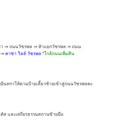
า ⇒ ถนนวัชรพล ⇒ ห้าแยกวัชรพล ⇒ ถนน
ม.⇒
คาซ่า วิลล์ วัชรพล
*ใกล้ถนนเพิ่มสิน
นทราให้ตามป้ายเลี้ยวซ้ายเข้าสู่ถนนวัชรพลคะ
โลตัส และเสถียรธรรมสถานซ้ายมือ