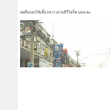
พอถึงแยกให้เลี้ยวขวา ผ่านทีวีไดร็ค บมจ.คะ