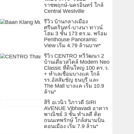
ราชพฤกษ์-นครอินทร์ ใกล้
Central Westville
รีวิว บ้านกลางเมือง
ศรีนครินทร์-บางนา ทาวน์
โฮม 3 ชั้น 173 ตร.ม. พร้อม
Penthouse Panoramic
View เริ่ม 4.79 ล้านบาท*
รีวิว CENTRO ทวีวัฒนา 2
บ้านเดี่ยวสไตล์ Modern Neo
Classic ที่ดินใหญ่ 100 ตร.ว.
+ ทำเลเชื่อมบางแค ใกล้
รร.อัสสัมชัญ ธนบุรี และ
The Mall บางแค เริ่ม 10.9
ล้าน*
สิริ อเวนิว วิภาวดี SIRI
AVENUE Vibhavadi อาคาร
พาณิชย์ 3 ชั้น ทำเลดี ติด
ถนนเทพรักษ์ ใกล้สนามบิน
ดอนเมือง เริ่ม 7.9 ล้าน*