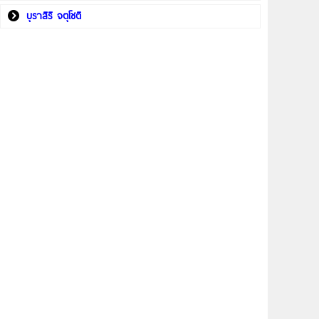
บุราสิริ จตุโชติ