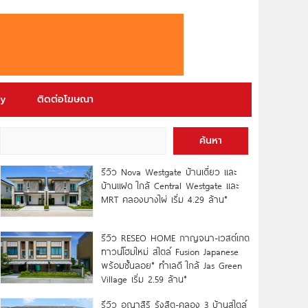
ry
ติดต่อโฆษณา
ค้นหา
รีวิว Nova Westgate บ้านเดี่ยว และ
บ้านแฝด ใกล้ Central Westgate และ
MRT คลองบางไผ่ เริ่ม 4.29 ล้าน*
รีวิว RESEO HOME กาญจนา-เวสต์เกต
ทาวน์โฮมใหม่ สไตล์ Fusion Japanese
พร้อมชั้นลอย* ทำเลดี ใกล้ Jas Green
Village เริ่ม 2.59 ล้าน*
รีวิว อณาสิริ รังสิต-คลอง 3 บ้านสไตล์