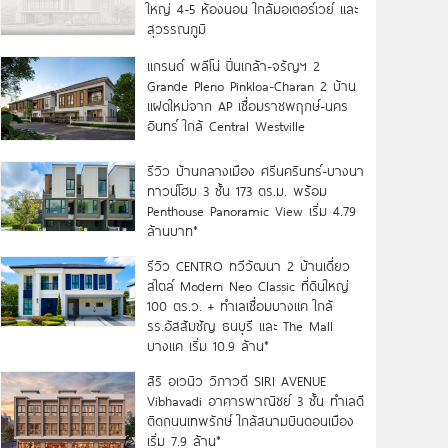
ใหญ่ 4-5 ห้องนอน ใกล้มอเตอร์เวย์ และ
สุวรรณภูมิ
แกรนด์ พลีโน่ ปิ่นเกล้า-จรัญฯ 2
Grande Pleno Pinkloa-Charan 2 บ้าน
แฝดใหม่จาก AP เชื่อมราชพฤกษ์-นคร
อินทร์ ใกล้ Central Westville
รีวิว บ้านกลางเมือง ศรีนครินทร์-บางนา
ทาวน์โฮม 3 ชั้น 173 ตร.ม. พร้อม
Penthouse Panoramic View เริ่ม 4.79
ล้านบาท*
รีวิว CENTRO ทวีวัฒนา 2 บ้านเดี่ยว
สไตล์ Modern Neo Classic ที่ดินใหญ่
100 ตร.ว. + ทำเลเชื่อมบางแค ใกล้
รร.อัสสัมชัญ ธนบุรี และ The Mall
บางแค เริ่ม 10.9 ล้าน*
สิริ อเวนิว วิภาวดี SIRI AVENUE
Vibhavadi อาคารพาณิชย์ 3 ชั้น ทำเลดี
ติดถนนเทพรักษ์ ใกล้สนามบินดอนเมือง
เริ่ม 7.9 ล้าน*