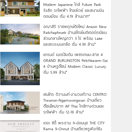
Modern Japanese ใกล้ Future Park
รังสิต รถไฟฟ้า โทลล์เวย์ และสนามบิน
ดอนเมือง เริ่ม 4.19 ล้านบาท*
อณาสิริ ราชพฤกษ์ตัดใหม่ Anasiri New
Ratchaphruek บ้านสไตล์เมดิเตอร์เรเนียน
ส่วนกลางใหญ่กว่า 3 ไร่ พร้อม Lake
และสระระบบเกลือ เริ่ม 4.39 ล้าน*
แกรนด์ เบอร์ลิงตัน เพชรเกษม-สาย 4
GRAND BURLINGTON Petchkasem-Sai
4 บ้านหรูดีไซน์ Modern Classic Luxury
เริ่ม 5.99 ล้าน*
เซนโทร ติวานนท์-งามวงศ์วาน CENTRO
Tiwanon-Ngamwongwan บ้านเดี่ยว
ดีไซน์ใหม่จาก AP Thai ใกล้ทางด่วนและ
รถไฟฟ้า เริ่ม 12-16 ล้าน*
เดอะ ซิตี้ พระราม 9-อ่อนนุช THE CITY
Rama 9-Onnut บ้านเดี่ยวหรูฟังก์ชัน