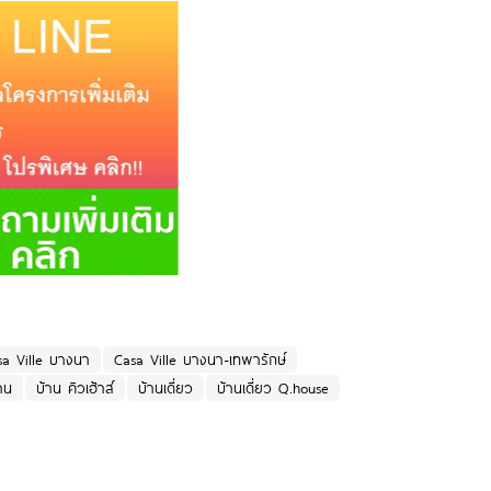
sa Ville บางนา
Casa Ville บางนา-เทพารักษ์
าน
บ้าน คิวเฮ้าส์
บ้านเดี่ยว
บ้านเดี่ยว Q.house