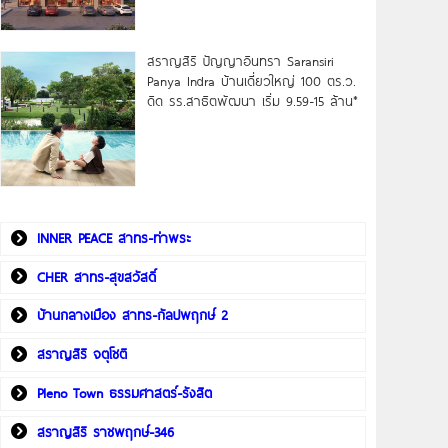
สราญสิริ ปัญญาอินทรา Saransiri
Panya Indra บ้านเดี่ยวใหญ่ 100 ตร.ว.
ดิด รร.สาธิตพัฒนา เริ่ม 9.59-15 ล้าน*
INNER PEACE สาทร-ท่าพระ
CHER สาทร-สุขสวัสดิ์
บ้านกลางเมือง สาทร-กัลปพฤกษ์ 2
สราญสิริ จตุโชติ
Pleno Town ธรรมศาสตร์-รังสิต
สราญสิริ ราชพฤกษ์-346