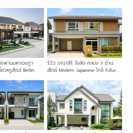
ิ สะพานมหาเจษฎา
รีวิว อณาสิริ รังสิต-คลอง 3 บ้าน
่ยวหรูสไตล์ Berlin
สไตล์ Modern Japanese ใกล้ Future
กล้รถไฟฟ้า และ
Park
5.9