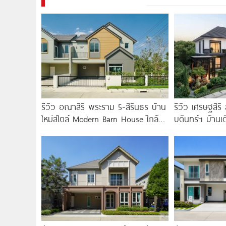
รีวิว อณาสิริ พระราม 5-สิรินธร บ้าน
รีวิว เศรษฐสิร
ใหม่สไตล์ Modern Barn House ใกล้
บดินทร์ฯ บ้านเดี
ทางด่วนศรีรัช
Architecture​ ใ
ทางด่วน เริ่ม 1