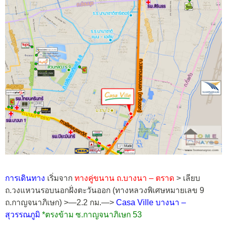
การเดินทาง
เริ่มจาก
ทางคู่ขนาน ถ.บางนา – ตราด
> เลียบ
ถ.วงแหวนรอบนอกฝั่งตะวันออก (ทางหลวงพิเศษหมายเลข 9
ถ.กาญจนาภิเษก) >—2.2 กม.—>
Casa Ville บางนา –
สุวรรณภูมิ
*ตรงข้าม ซ.กาญจนาภิเษก 53