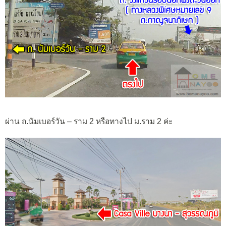
ผ่าน ถ.นัมเบอร์วัน – ราม 2 หรือทางไป ม.ราม 2 ค่ะ