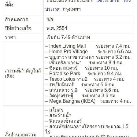
ถนนวงแหวนตะวันออก
แขวงดอกไม้
เขต
ที่ตั้ง
กรุงเทพฯ
ประเวศ
กำหนดการ
n/a
ปีที่สร้างเสร็จ
พ.ศ. 2554
ราคา
เริ่มต้น 7.49 ล้านบาท
– Index Living Mall ระยะทาง 7.4 กม.
– Home Pro Village ระยะทาง 6.6 กม.
– บุญูถาวร สาขาบางนา ระยะทาง 3.2 กม.
– เซ็นทรัล บางนา ระยะทาง 8.4 กม.
– ซีคอน สแควร์ ระยะทาง 10 กม.
สถานที่สำคัญใกล้
– Paradise Park ระยะทาง 9.4 กม.
เคียง
– Tesco Lotus ราม2 ระยะทาง 4 กม.
– รพ.ปิยมินทร์ ระยะทาง 5.6 กม.
– สวนหลวง ร.9 ระยะทาง 5.6 กม.
– วัดทุ่งเศรษฐี ระยะทาง 3.6 กม.
– Mega Bangna (IKEA) ระยะทาง 4 กม.
– สโมสร
– สระว่ายน้ำ
– ฟิตเนสเซ็นเตอร์
– สวนพักผ่อนกลางโครงการประมาณ 1.5
ไร่
สิ่งอำนวยความ