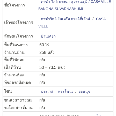
คาซ่า วิลล์ บางนา-สุวรรณภูมิ / CASA VILLE
ชื่อโครงการ
BANGNA-SUVARNABHUMI
/
คาซ่าวิลล์ ในเครือ ควอลิตี้เฮ้าส์
CASA
เจ้าของโครงการ
VILLE
ลักษณะโครงการ
บ้านเดี่ยว
พื้นที่โครงการ
60 ไร่
จำนวนบ้าน
258 หลัง
พื้นที่ใช้สอย
n/a
เนื้อที่บ้าน
50 – 73.5 ตร.ว.
จำนวนห้อง
n/a
ที่จอดรถทั้งหมด
n/a
โซน
,
,
ประเวศ
พระโขนง
อ่อนนุช
ขนส่งสาธารณะ
n/a
รถโดยสารที่ผ่าน
n/a