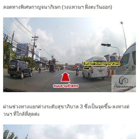
ลอดทางพิเศษกาญจนาภิเษก (วงแหวนฯ ฝั่งตะวันออก)
ผ่านช่วงทางแยกต่างระดับสุขาภิบาล 3 ซึ่งเป็นจุดขึ้น-ลงทางด่
วนฯ ที่ใกล้ที่สุดค่ะ