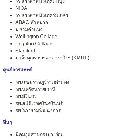
รร.สารสาสน์วิเทศมีนบุรี
NIDA
รร.สารสาสน์วิเทศร่มเกล้า
ABAC หัวหมาก
ม.รามคำแหง
Wellington Collage
Brighton Collage
Stamford
ม.เจ้าคุณทหารลาดกระบังฯ (KMITL)
ศูนย์การแพทย์
รพ.เกษมราษฎร์รามคำแหง
รพ.นพรัตนราชธานี
รพ.สิรินธร
รพ.สมิติเวชศรีนครินทร์
รพ.วิภารามพัฒนาการ
อื่นๆ
นิคมอุตสาหกรรมางชัน