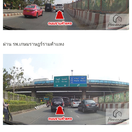
ผ่าน รพ.เกษมราษฎร์รามคำแหง