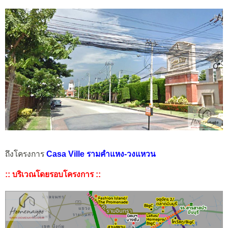
ถึงโครงการ
Casa Ville รามคำแหง-วงแหวน
:: บริเวณโดยรอบ
โครงการ ::