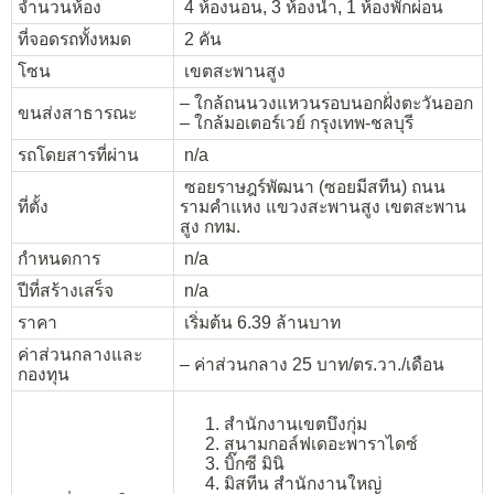
จำนวนห้อง
4 ห้องนอน, 3 ห้องน้ำ, 1 ห้องพักผ่อน
ที่จอดรถทั้งหมด
2 คัน
โซน
เขตสะพานสูง
– ใกล้ถนนวงแหวนรอบนอกฝั่งตะวันออก
ขนส่งสาธารณะ
– ใกล้มอเตอร์เวย์ กรุงเทพ-ชลบุรี
รถโดยสารที่ผ่าน
n/a
ซอยราษฎร์พัฒนา (ซอยมีสทีน) ถนน
ที่ตั้ง
รามคำแหง แขวงสะพานสูง เขตสะพาน
สูง กทม.
กำหนดการ
n/a
ปีที่สร้างเสร็จ
n/a
ราคา
เริ่มต้น 6.39 ล้านบาท
ค่าส่วนกลางและ
– ค่าส่วนกลาง 25 บาท/ตร.วา./เดือน
กองทุน
สำนักงานเขตบึงกุ่ม
สนามกอล์ฟเดอะพาราไดซ์
บิ๊กซี มินิ
มิสทีน สำนักงานใหญ่