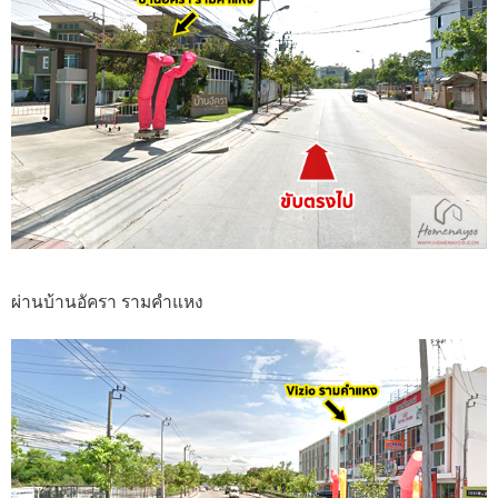
ผ่านบ้านอัครา รามคำแหง