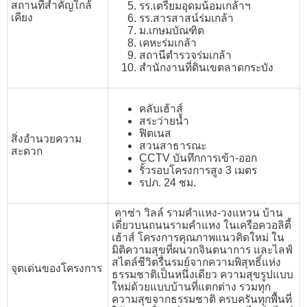
สถานที่สำคัญใกล้
รร.เตรียมอุดมน้อมเกล้าฯ
เคียง
รร.สารสาสน์ร่มเกล้า
ม.เกษมบัณฑิต
เคหะร่มเกล้า
สถานีตำรวจร่มเกล้า
สำนักงานที่ดินเขตลาดกระบัง
คลับเฮ้าส์
สระว่ายน้ำ
ฟิตเนส
สิ่งอำนวยความ
สวนสาธารณะ
สะดวก
CCTV บันทึกการเข้า-ออก
รั้วรอบโครงการสูง 3 เมตร
รปภ. 24 ชม.
คาซ่า วิลล์ รามคำแหง-วงแหวน บ้าน
เดี่ยวบนถนนรามคำแหง ในเครือควอลิตี้
เฮ้าส์ โครงการคุณภาพแนวคิดใหม่ ใน
มิติความสุขที่ผนวกจินตนาการ และไลฟ์
สไตล์ชีวิตรื่นรมย์จากความพิสุทธิ์แห่ง
จุดเด่นของโครงการ
ธรรมชาติเป็นหนึ่งเดียว ความสุขรูปแบบ
ใหม่ด้วยแบบบ้านที่แตกต่าง รวมทุก
ความสุขจากธรรมชาติ ครบครันทุกพื้นที่