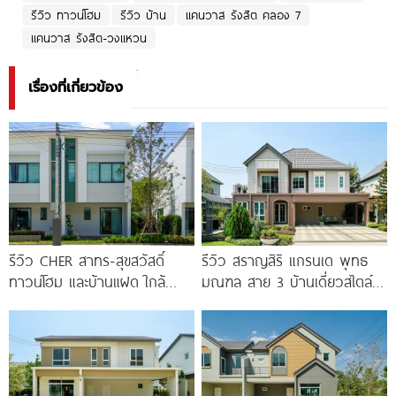
รีวิว ทาวน์โฮม
รีวิว บ้าน
แคนวาส รังสิต คลอง 7
แคนวาส รังสิต-วงแหวน
เรื่องที่เกี่ยวข้อง
รีวิว CHER สาทร-สุขสวัสดิ์
รีวิว สราญสิริ แกรนเด พุทธ
ทาวน์โฮม และบ้านแฝด ใกล้
มณฑล สาย 3 บ้านเดี่ยวสไตล์
ทางด่วน และรถไฟฟ้าสายสีม่วง
Modern Farmhouse 100
ใต้ สถานีแยกประชาอุทิศ เริ่ม
3.59