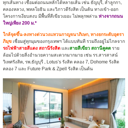
ทุกเส้นทาง เชื่อมต่อถนนหลักได้หลายเส้น เช่น ธัญบุรี, ลำลูกกา,
คลองหลวง, พหลโยธิน และวิภาวดีรังสิต เป็นต้น ทางเข้า-ออก
โครงการเงียบสงบ มีพื้นที่สีเขียวเยอะ ไม่พลุกพล่าน
ห่างจากถนน
ใหญ่เพียง 200 ม.*
ใกล้จุดขึ้น-ลงทางด่วนวงแหวนกาญจนาภิเษก, ทางยกระดับอุตรา
ภิมุข
เชื่อมสู่ทุกมุมของกรุงเทพฯ ได้แบบทันที รวมถึงอยู่ไม่ไกลจาก
รถไฟฟ้าสายสีแดง สถานีรังสิต
และ
สายสีเขียว สถานีคูคต
ราย
ล้อมไปด้วยสิ่งอำนวยความสะดวกมากมาย เช่น รร.สารสาสน์
วิเทศรังสิต, รพ.ธัญบุรี , Lotus’s รังสิต คลอง 7, Dohome รังสิต
คลอง 7 และ Future Park & Zpell รังสิต เป็นต้น