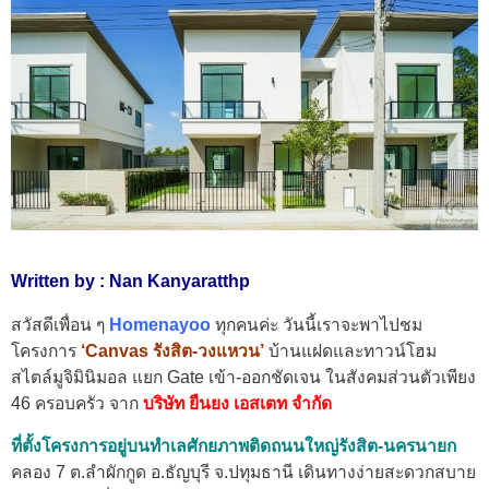
Written by : Nan Kanyaratthp
สวัสดีเพื่อน ๆ
Homenayoo
ทุกคนค่ะ วันนี้เราจะพาไปชม
โครงการ
‘Canvas รังสิต-วงแหวน’
บ้านแฝดและทาวน์โฮม
สไตล์มูจิมินิมอล แยก Gate เข้า-ออกชัดเจน ในสังคมส่วนตัวเพียง
46 ครอบครัว จาก
บริษัท ยืนยง เอสเตท จำกัด
ที่ตั้งโครงการอยู่บนทำเลศักยภาพติดถนนใหญ่รังสิต-นครนายก
คลอง 7 ต.ลำผักกูด อ.ธัญบุรี จ.ปทุมธานี เดินทางง่ายสะดวกสบาย