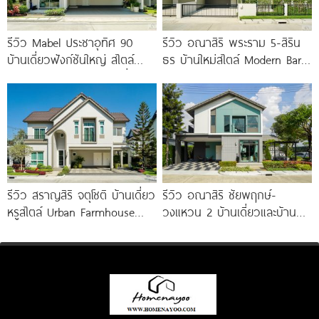
รีวิว Mabel ประชาอุทิศ 90
รีวิว อณาสิริ พระราม 5-สิริน
บ้านเดี่ยวฟังก์ชันใหญ่ สไตล์
ธร บ้านใหม่สไตล์ Modern Barn
Minimal Japandi ทำเลดีเชื่อม
House ใกล้ทางด่วนศรีรัช
ต่อพระราม 3-สาทร
รีวิว สราญสิริ จตุโชติ บ้านเดี่ยว
รีวิว อณาสิริ ชัยพฤกษ์-
หรูสไตล์ Urban Farmhouse​
วงแหวน 2 บ้านเดี่ยวและบ้าน
ส่วนกลางใหญ่วิวทะเลสาบ ใกล้
แฝดดีไซน์ Lagom ติดถนนถนน
ทางด่วนจตุโชติ เริ่ม 8.59
บางกรวย-ไทรน้อย เริ่ม 4.59
ล้าน*