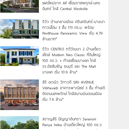
แฝดใหม่จาก AP เชื่อมราชพฤกษ์-นคร
อินทร์ ใกล้ Central Westville
รีวิว บ้านกลางเมือง ศรีนครินทร์-บางนา
ทาวน์โฮม 3 ชั้น 173 ตร.ม. พร้อม
Penthouse Panoramic View เริ่ม 4.79
ล้านบาท*
รีวิว CENTRO ทวีวัฒนา 2 บ้านเดี่ยว
สไตล์ Modern Neo Classic ที่ดินใหญ่
100 ตร.ว. + ทำเลเชื่อมบางแค ใกล้
รร.อัสสัมชัญ ธนบุรี และ The Mall
บางแค เริ่ม 10.9 ล้าน*
สิริ อเวนิว วิภาวดี SIRI AVENUE
Vibhavadi อาคารพาณิชย์ 3 ชั้น ทำเลดี
ติดถนนเทพรักษ์ ใกล้สนามบินดอนเมือง
เริ่ม 7.9 ล้าน*
สราญสิริ ปัญญาอินทรา Saransiri
Panya Indra บ้านเดี่ยวใหญ่ 100 ตร.ว.