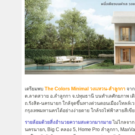
เตรียมพบ
The Colors Minimal วงแหวน-ลำลูกกา
จา
ต.ลาดสวาย อ.ลำลูกกา จ.ปทุมธานี บนทำเลศักยภาพ เดิ
ถ.รังสิต-นครนายก ใกล้จุดขึ้นทางด่วนดอนเมืองโทลล์
กรุงเทพมหานครได้อย่างง่ายดาย ใกล้รถไฟฟ้าสายสีเขี
รายล้อมด้วยสิ่งอำนวยความสะดวกมากมาย
ไม่ไกลจาก M
นครนายก, Big C คลอง 5, Home Pro ลำลูกกา, MaxValu,