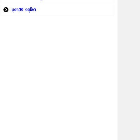
บุราสิริ จตุโชติ