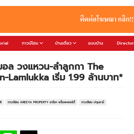
rial
ทาวน์โฮม
บ้านเดี่ยว
แบบบ้าน
Directo
นิมอล วงแหวน-ลำลูกกา The
Lamlukka เริ่ม 1.99 ล้านบาท*
ส์
ทาวน์โฮม AREEYA PROPERTY อารียา พร็อพเพอร์ตี้
ทาวน์โฮม ปทุมธานี