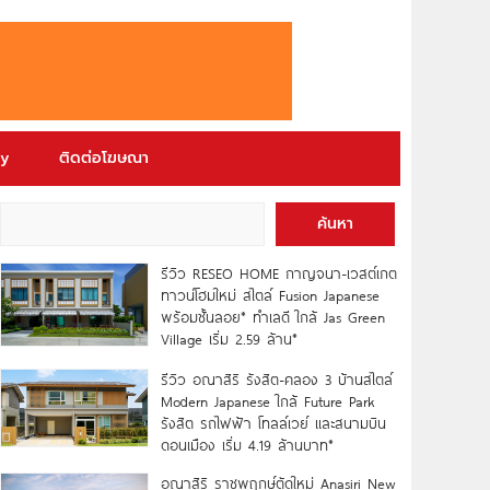
ry
ติดต่อโฆษณา
ค้นหา
รีวิว RESEO HOME กาญจนา-เวสต์เกต
ทาวน์โฮมใหม่ สไตล์ Fusion Japanese
พร้อมชั้นลอย* ทำเลดี ใกล้ Jas Green
Village เริ่ม 2.59 ล้าน*
รีวิว อณาสิริ รังสิต-คลอง 3 บ้านสไตล์
Modern Japanese ใกล้ Future Park
รังสิต รถไฟฟ้า โทลล์เวย์ และสนามบิน
ดอนเมือง เริ่ม 4.19 ล้านบาท*
อณาสิริ ราชพฤกษ์ตัดใหม่ Anasiri New