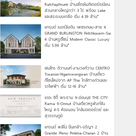
Ratchaphruek บ้านสไตล์เมดิเตอร์เรเนียน
ส่วนกลางใหญ่กว่า 3 ไร่ พร้อม Lake
และสระระบบเกลือ เริ่ม 4.39 ล้าน*
แกรนด์ เบอร์ลิงตัน เพชรเกษม-สาย 4
GRAND BURLINGTON Petchkasem-Sai
4 บ้านหรูดีไซน์ Modern Classic Luxury
เริ่ม 5.99 ล้าน*
เซนโทร ติวานนท์-งามวงศ์วาน CENTRO
Tiwanon-Ngamwongwan บ้านเดี่ยว
ดีไซน์ใหม่จาก AP Thai ใกล้ทางด่วนและ
รถไฟฟ้า เริ่ม 12-16 ล้าน*
เดอะ ซิตี้ พระราม 9-อ่อนนุช THE CITY
Rama 9-Onnut บ้านเดี่ยวหรูฟังก์ชัน
ใหญ่ 4-5 ห้องนอน ใกล้มอเตอร์เวย์ และ
สุวรรณภูมิ
แกรนด์ พลีโน่ ปิ่นเกล้า-จรัญฯ 2
Grande Pleno Pinkloa-Charan 2 บ้าน