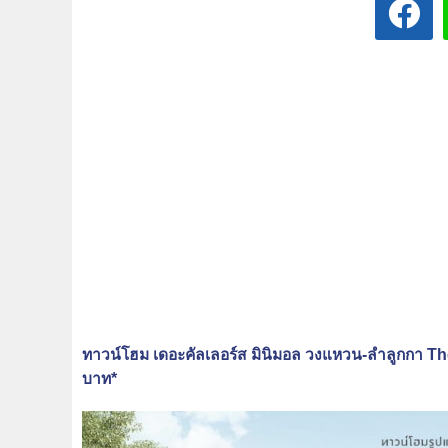
ทาวน์โฮม เดอะคัลเลอร์ส มินิมอล วงแหวน-ลำลูกกา T
บาท*