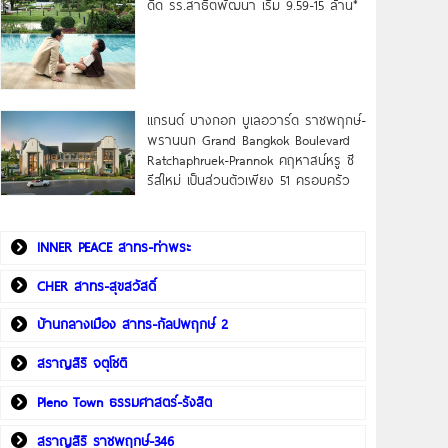
ดิด รร.สาธิตพัฒนา เริ่ม 9.59-15 ล้าน*
แกรนด์ บางกอก บูเลอวาร์ด ราชพฤกษ์-
พรานนก Grand Bangkok Boulevard
Ratchaphruek-Prannok คฤหาสน์หรู ซี
รีส์ใหม่ เป็นส่วนตัวเพียง 51 ครอบครัว
INNER PEACE สาทร-ท่าพระ
CHER สาทร-สุขสวัสดิ์
บ้านกลางเมือง สาทร-กัลปพฤกษ์ 2
สราญสิริ จตุโชติ
Pleno Town ธรรมศาสตร์-รังสิต
สราญสิริ ราชพฤกษ์-346