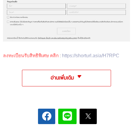
ลงทะเบียนรับสิทธิพิเศษ คลิก
:
https://shorturl.asia/H7RPC
อ่านเพิ่มเติม