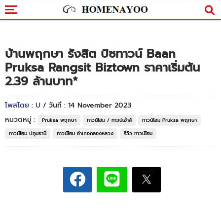
บ้านพฤกษา รังสิต บิซทาวน์ Baan
Pruksa Rangsit Biztown ราคาเริ่มต้น
2.39 ล้านบาท*
โพสโดย : U
/ วันที่ : 14 November 2023
หมวดหมู่ :
Pruksa พฤกษา
ทาวน์โฮม / ทาวน์เฮ้าส์
ทาวน์โฮม Pruksa พฤกษา
ทาวน์โฮม ปทุมธานี
ทาวน์โฮม อำเภอคลองหลวง
รีวิว ทาวน์โฮม