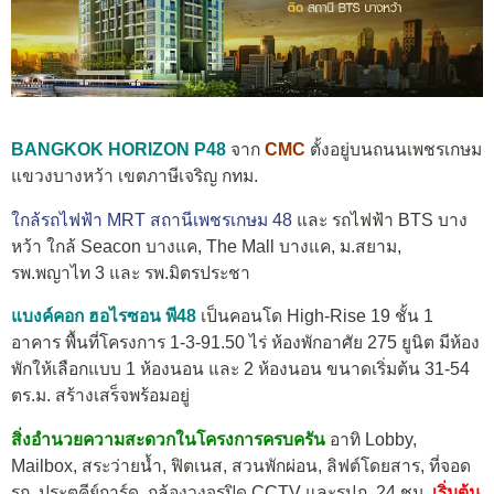
BANGKOK HORIZON P48
จาก
CMC
ตั้งอยู่บนถนนเพชรเกษม
แขวงบางหว้า เขตภาษีเจริญ กทม.
ใกล้รถไฟฟ้า MRT สถานีเพชรเกษม 48
และ รถไฟฟ้า BTS บาง
หว้า ใกล้ Seacon บางแค, The Mall บางแค, ม.สยาม,
รพ.พญาไท 3 และ รพ.มิตรประชา
แบงค์คอก ฮอไรซอน พี48
เป็นคอนโด High-Rise 19 ชั้น 1
อาคาร พื้นที่โครงการ 1-3-91.50 ไร่ ห้องพักอาศัย 275 ยูนิต มีห้อง
พักให้เลือกแบบ 1 ห้องนอน และ 2 ห้องนอน ขนาดเริ่มต้น 31-54
ตร.ม. สร้างเสร็จพร้อมอยู่
สิ่งอำนวยความสะดวกในโครงการครบครัน
อาทิ Lobby,
Mailbox, สระว่ายน้ำ, ฟิตเนส, สวนพักผ่อน, ลิฟต์โดยสาร, ที่จอด
รถ, ประตูคีย์การ์ด, กล้องวงจรปิด CCTV และรปภ. 24 ชม.
เริ่มต้น