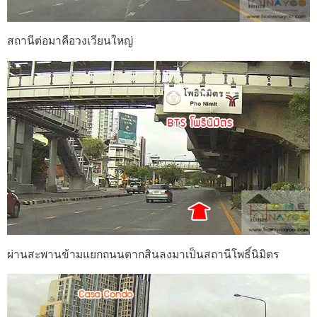
สถานีต่อมาคือวงเวียนใหญ่
ผ่านสะพานข้ามแยกถนนตากสินลงมาเป็นสถานีโพธิ์นิมิตร