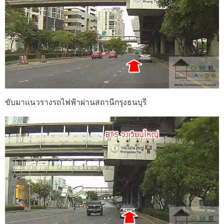
ขับมาแนวรางรถไฟฟ้าผ่านสถานีกรุงธนบุรี