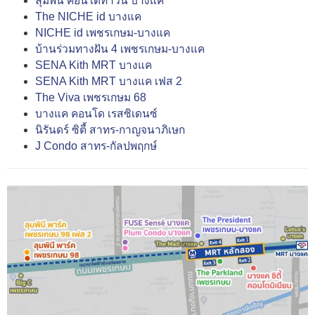
ลุมพินี คอนโดทาวน์ บางแค
The NICHE id บางแค
NICHE id เพชรเกษม-บางแค
บ้านร่วมทางฝัน 4 เพชรเกษม-บางแค
SENA Kith MRT บางแค
SENA Kith MRT บางแค เฟส 2
The Viva เพชรเกษม 68
บางแค คอนโด เรสซิเดนซ์
นิรันดร์ ซิตี้ สาทร-กาญจนาภิเษก
J Condo สาทร-กัลปพฤกษ์