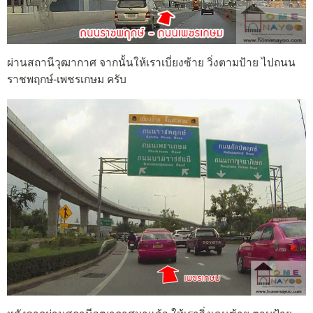
ผ่านสถานีวุฒากาศ จากนั้นให้เราเบี่ยงซ้าย วิ่งตามป้าย ไปถนน
ราชพฤกษ์-เพชรเกษม ครับ