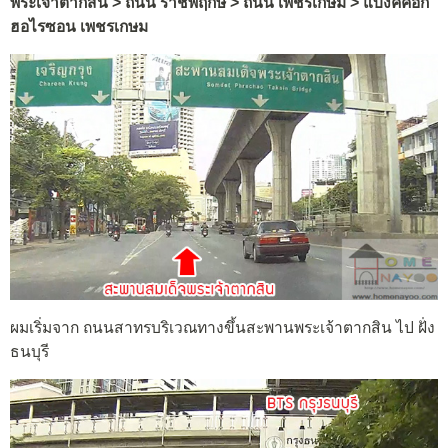
พระเจ้าตากสิน > ถนน ราชพฤกษ์ > ถนน เพชรเกษม > แบงค์คอก
ฮอไรซอน เพชรเกษม
ผมเริ่มจาก ถนนสาทรบริเวณทางขึ้นสะพานพระเจ้าตากสิน ไป ฝั่ง
ธนบุรี