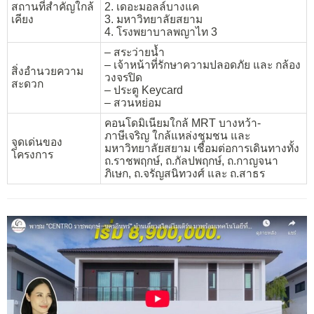
สถานที่สำคัญใกล้
2. เดอะมอลล์บางแค
เคียง
3. มหาวิทยาลัยสยาม
4. โรงพยาบาลพญาไท 3
– สระว่ายน้ำ
– เจ้าหน้าที่รักษาความปลอดภัย และ กล้อง
สิ่งอำนวยความ
วงจรปิด
สะดวก
– ประตู Keycard
– สวนหย่อม
คอนโดมิเนียมใกล้ MRT บางหว้า-
ภาษีเจริญ ใกล้แหล่งชุมชน และ
จุดเด่นของ
มหาวิทยาลัยสยาม เชื่อมต่อการเดินทางทั้ง
โครงการ
ถ.ราชพฤกษ์, ถ.กัลปพฤกษ์, ถ.กาญจนา
ภิเษก, ถ.จรัญสนิทวงศ์ และ ถ.สาธร