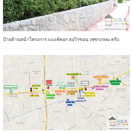
ป้ายด้านหน้าโครงการ แบงค์คอก ฮอไรซอน เพชรเกษม ครับ