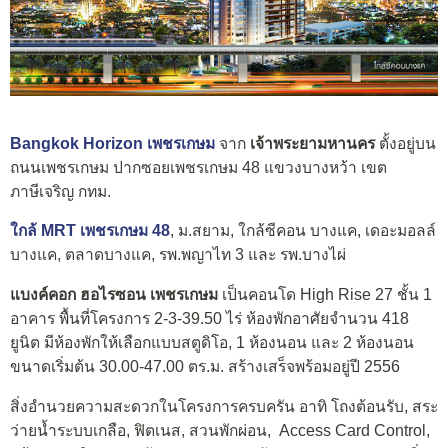
Bangkok Horizon เพชรเกษม
จาก
เจ้าพระยามหานคร
ตั้งอยู่บน
ถนนเพชรเกษม ปากซอยเพชรเกษม 48 แขวงบางหว้า เขต
ภาษีเจริญ กทม.
ใกล้ MRT เพชรเกษม 48
, ม.สยาม, ใกล้ซีคอน บางแค, เดอะมอลล์
บางแค, ตลาดบางแค, รพ.พญาไท 3 และ รพ.บางไผ่
แบงค์คอก ฮอไรซอน เพชรเกษม
เป็นคอนโด High Rise 27 ชั้น 1
อาคาร พื้นที่โครงการ 2-3-39.50 ไร่ ห้องพักอาศัยจำนวน 418
ยูนิต มีห้องพักให้เลือกแบบสตูดิโอ, 1 ห้องนอน และ 2 ห้องนอน
ขนาดเริ่มต้น 30.00-47.00 ตร.ม. สร้างเสร็จพร้อมอยู่ปี 2556
สิ่งอำนวยความสะดวกในโครงการครบครัน อาทิ โถงต้อนรับ, สระ
ว่ายน้ำระบบเกลือ, ฟิตเนส, สวนพักผ่อน, Access Card Control,