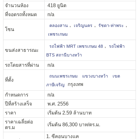
จำนวนห้อง
418 ยูนิต
ที่จอดรถทั้งหมด
n/a
,
,
,
คลองสาน
เจริญนคร
รัชดา-ท่าพระ
โซน
เพชรเกษม
,
รถไฟฟ้า MRT เพชรเกษม 48
รถไฟฟ้า
ขนส่งสาธารณะ
BTS สถานีบางหว้า
รถโดยสารที่ผ่าน
n/a
ถนนเพชรเกษม
แขวงบางหว้า
เขต
ที่ตั้ง
กรุงเทพ
ภาษีเจริญ
กำหนดการ
n/a
ปีที่สร้างเสร็จ
พ.ศ. 2556
ราคา
เริ่มต้น 2.59 ล้านบาท
ราคาเฉลี่ยต่อ
เริ่มต้น 86,300 บาท/ตร.ม.
ตร.ม
1. ซีคอนบางแค