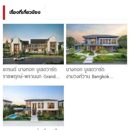
เรื่องที่เกี่ยวข้อง
แกรนด์ บางกอก บูเลอวาร์ด
บางกอก บูเลอวาร์ด
ราชพฤกษ์-พรานนก Grand
งามวงศ์วาน Bangkok
Bangkok Boulevard
Boulevard Ngamwongwan
Ratchaphruek-Prannok
บ้านเดี่ยว 5 ห้องนอน ใกล้
คฤหาสน์หรู ซีรีส์ใหม่