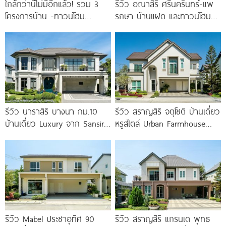
ใกล้กว่านี้ไม่มีอีกแล้ว! รวม 3
รีวิว อณาสิริ ศรีนครินทร์-แพ
โครงการบ้าน -ทาวน์โฮม
รกษา บ้านแฝด และทาวน์โฮม
คุณภาพจาก AP บนทำเลหลัง
สไตล์เมอร์ดิเตอร์เรเนียน​ ใกล้
MEGA บางนา เพียง
ทางด่วน และ BTS แพรกษา
รีวิว นาราสิริ บางนา กม.10
รีวิว สราญสิริ จตุโชติ บ้านเดี่ยว
บ้านเดี่ยว Luxury จาก Sansiri
หรูสไตล์ Urban Farmhouse​
เพียง 56
ส่วนกลางใหญ่วิวทะเลสาบ ใกล้
ทางด่วนจตุโชติ เริ่ม 8.59
รีวิว Mabel ประชาอุทิศ 90
รีวิว สราญสิริ แกรนเด พุทธ