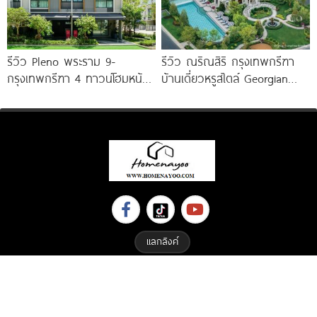
รีวิว Pleno พระราม 9-
รีวิว ณริณสิริ กรุงเทพกรีฑา
กรุงเทพกรีฑา 4 ทาวน์โฮมหน้า
บ้านเดี่ยวหรูสไตล์ Georgian
กว้าง New Series สุด
Revival ใกล้ รร.นานาชาติ
Premium
Brighton College
แลกลิงค์
Copyright © 2023 All Right Reserved. Designed By
ETHAIWEB.COM