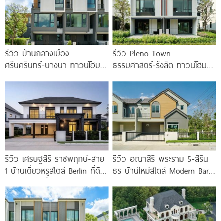
รีวิว บ้านกลางเมือง
รีวิว Pleno Town
ศรีนครินทร์-บางนา ทาวน์โฮม 3
ธรรมศาสตร์-รังสิต ทาวน์โฮม
ชั้น 173 ตร.ม. พร้อม
และบ้านแฝด 2 ชั้น ใกล้
Penthouse
ม.ธรรมศาสตร์
รีวิว เศรษฐสิริ ราชพฤกษ์-สาย
รีวิว อณาสิริ พระราม 5-สิริน
1 บ้านเดี่ยวหรูสไตล์ Berlin ที่ดิน
ธร บ้านใหม่สไตล์ Modern Barn
100 ตร.ว. เริ่ม
House ใกล้ทางด่วนศรีรัช