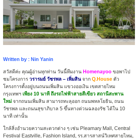
Written by : Nin Yanin
สวัสดีค่ะ คุณผู้อ่านทุกท่าน วันนี้ทีมงาน
Homenayoo
ขอพาไป
ชมโครงการ
วรารมย์ วัชรพล – เพิ่มสิน
จาก
Q.House
ตัว
โครงการตั้งอยู่บนถนนเพิ่มสิน แขวงออเงิน เขตสายไหม
กรุงเทพฯ
เพียง 10 นาที ถึงรถไฟฟ้าสายสีเขียว สถานีสะพาน
ใหม่
จากถนนเพิ่มสิน สามารถทะลุออก ถนนพหลโยธิน, ถนน
วัชรพล และถนนสุขาภิบาล 5 ขึ้นทางด่วนฉลองรัช ได้ใน 10
นาที เท่านั้น
ใกล้สิ่งอำนวยความสะดวกต่าง ๆ เช่น Plearnary Mall, Central
Festival Eastville, Fashion Island, รร.สารสาสน์วิเทศสายไหม,